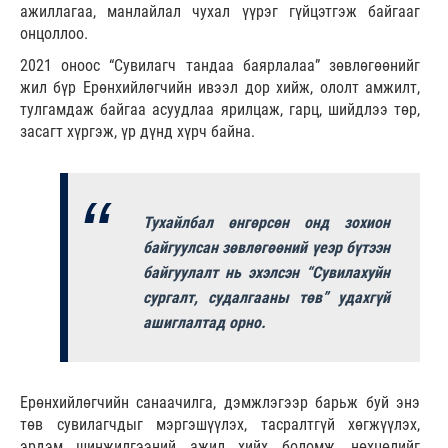
ажиллагаа, манлайлал чухал үүрэг гүйцэтгэж байгааг
онцоллоо.
2021 оноос “Сувилагч тандаа баярлалаа” зөвлөгөөнийг
жил бүр Ерөнхийлөгчийн ивээл дор хийж, ололт амжилт,
тулгамдаж байгаа асуудлаа ярилцаж, гарц, шийдлээ төр,
засагт хүргэж, үр дүнд хүрч байна.
Тухайлбал өнгөрсөн онд зохион
байгуулсан зөвлөгөөний үеэр бүтээн
байгуулалт нь эхэлсэн “Сувилахуйн
сургалт, судалгааны төв” удахгүй
ашиглалтад орно.
Ерөнхийлөгчийн санаачилга, дэмжлэгээр барьж буй энэ
төв сувилагчдыг мэргэшүүлэх, тасралтгүй хөгжүүлэх,
эрдэм шинжилгээний ажил хийх боломж, нөхцөлийг