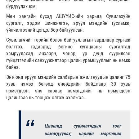
бүрдүүлэх юм.
Мөн хангайн бүсэд АШУҮИС-ийн харьяа Cувилахуйн
сургалт, эрдэм шинжилгээ, эрүүл мэндийн тусламж,
үйлчилгээний цогцолбор байгуулсан.
Сувилагчийг төрийн болон байгууллагын зардлаар сургаж
бэлтгэх, гадаадад богино хугацааны сургалтад
хамруулахад анхаарч, чанар, үр дүнд суурилсан
гүйцэтгэлийн санхүүжилтээр цалин, урамшууллыг нь нэмж
байна.
Энэ онд эрүүл мэндийн салбарын ажилтнуудын цалинг 75
хувь нэмэх бөгөөд өнөөдрийн байдлаар 30 хувь
нэмэгдсэн, энэ сараас нэмэгдлийг нь нэмэгдсэн
цалингаас нь тооцож олгож эхэлжээ.
Цаашид сувилагчдын тоог
нэмэгдүүлэх, нарийн мэргэшил