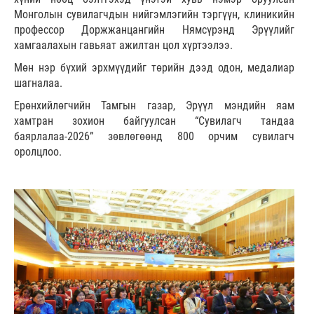
Монголын сувилагчдын нийгэмлэгийн тэргүүн, клиникийн
профессор Доржжанцангийн Нямсүрэнд Эрүүлийг
хамгаалахын гавьяат ажилтан цол хүртээлээ.
Мөн нэр бүхий эрхмүүдийг төрийн дээд одон, медалиар
шагналаа.
Ерөнхийлөгчийн Тамгын газар, Эрүүл мэндийн яам
хамтран зохион байгуулсан “Сувилагч тандаа
баярлалаа-2026” зөвлөгөөнд 800 орчим сувилагч
оролцлоо.