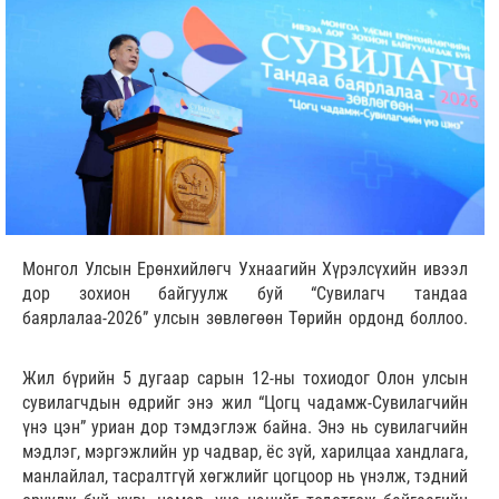
Монгол Улсын Ерөнхийлөгч Ухнаагийн Хүрэлсүхийн ивээл
дор зохион байгуулж буй “Сувилагч тандаа
баярлалаа-2026” улсын зөвлөгөөн Төрийн ордонд боллоо.
Жил бүрийн 5 дугаар сарын 12-ны тохиодог Олон улсын
сувилагчдын өдрийг энэ жил “Цогц чадамж-Сувилагчийн
үнэ цэн” уриан дор тэмдэглэж байна. Энэ нь сувилагчийн
мэдлэг, мэргэжлийн ур чадвар, ёс зүй, харилцаа хандлага,
манлайлал, тасралтгүй хөгжлийг цогцоор нь үнэлж, тэдний