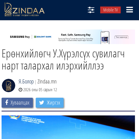
Mobile TV
НИЙТЛЭЛЧИД
ТВ8
Ерөнхийлөгч У.Хүрэлсүх сувилагч
ӨГЛӨӨНИЙ СОНИН
АУДИО ЗОХИОЛ
нарт талархал илэрхийллээ
ЗИНДАА СЭТГҮҮЛ
Я.Болор
Zindaa.mn
|
2026 оны 05 сарын 12
Хуваалцах
Жиргэх