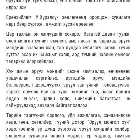
оруулж буй хувь нэмэр, үнэ цэнийг тодотгож байгаагийн
илрэл юм.
Ерөнхийлөгч У.Хүрэлсүх зөвлөгөөнд оролцож, сувилагч
нарт баяр хүргэж, амжилт хүсэн ерөөлөө.
Цар тахлын он жилүүдийг хохирол багатай даван туулж,
олон мянган хүнийг эмчлэн, амь насыг нь аврахад эрүүл
мэндийн салбарынхан, тэр дундаа сувилагч нарын хүчин
зүтгэл асар их байсныг хэлж, ард түмний нэрийн өмнөөс
талархал илэрхийллээ.
Хүн амын эрүүл мэндийг сахин хамгаалах, өвчлөлөөс
урьдчилан сэргийлэх, иргэдийн эрүүл мэндийн
боловсролыг дээшлүүлэх, эрүүл зан үйлийг төлөвшүүлэх
зэрэгт оруулж байгаа хувь нэмрийг төр, засаг байнга
өндөр үнэлж, цалин хөлс, нийгмийн баталгааг нь
сайжруулахад анхаарч байгааг хэллээ.
Төрийн тэргүүний бодлого, үйл ажиллагаа, санаачилсан
хөдөлгөөн, хөтөлбөр, түүний дотор “Эрүүл монгол хүн”
хөдөлгөөнийг үр дүнд хүргэхэд эрүүл мэндийн салбар,
ялангуяа сувилагч нарын мэдлэг, ур чадвар, хамтын