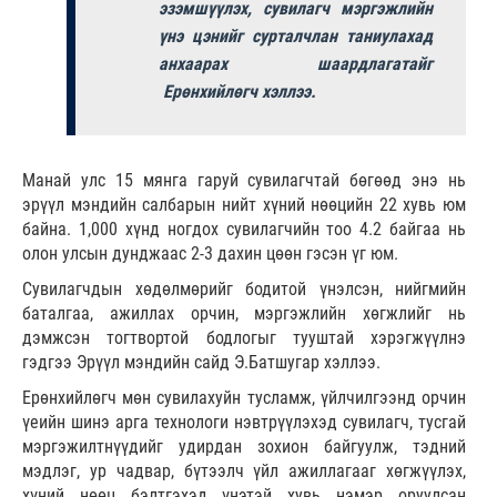
эзэмшүүлэх, сувилагч мэргэжлийн
үнэ цэнийг сурталчлан таниулахад
анхаарах шаардлагатайг
Ерөнхийлөгч хэллээ.
Манай улс 15 мянга гаруй сувилагчтай бөгөөд энэ нь
эрүүл мэндийн салбарын нийт хүний нөөцийн 22 хувь юм
байна. 1,000 хүнд ногдох сувилагчийн тоо 4.2 байгаа нь
олон улсын дунджаас 2-3 дахин цөөн гэсэн үг юм.
Сувилагчдын хөдөлмөрийг бодитой үнэлсэн, нийгмийн
баталгаа, ажиллах орчин, мэргэжлийн хөгжлийг нь
дэмжсэн тогтвортой бодлогыг тууштай хэрэгжүүлнэ
гэдгээ Эрүүл мэндийн сайд Э.Батшугар хэллээ.
Ерөнхийлөгч мөн сувилахуйн тусламж, үйлчилгээнд орчин
үеийн шинэ арга технологи нэвтрүүлэхэд сувилагч, тусгай
мэргэжилтнүүдийг удирдан зохион байгуулж, тэдний
мэдлэг, ур чадвар, бүтээлч үйл ажиллагааг хөгжүүлэх,
хүний нөөц бэлтгэхэд үнэтэй хувь нэмэр оруулсан