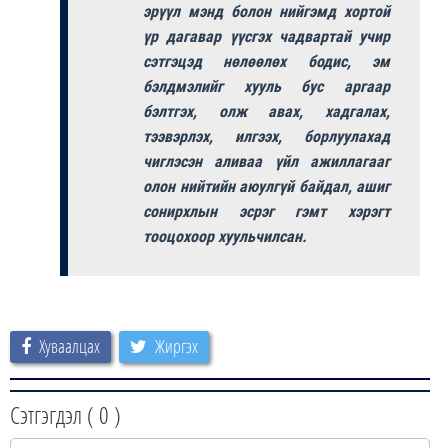
эрүүл мэнд болон нийгэмд хортой
үр дагавар үүсгэх чадвартай учир
сэтгэцэд нөлөөлөх бодис, эм
бэлдмэлийг хууль бус аргаар
бэлтгэх, олж авах, хадгалах,
тээвэрлэх, илгээх, борлуулахад
чиглэсэн аливаа үйл ажиллагааг
олон нийтийн аюулгүй байдал, ашиг
сонирхлын эсрэг гэмт хэрэгт
тооцохоор хуульчилсан.
Хуваалцах
Жиргэх
Сэтгэгдэл (
0
)