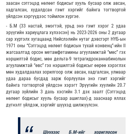
заасан сэтгэцэд нөлөөт бодисыг хууль бусаар олж авсан,
хадгалсан, худалдсан гэмт хэргийг байнга тогтвортой
үйлдсэн хэргүүдээс тоймлон хүргэе.
- Б.М (33 настай, эмэгтэй, урьд энэ гэмт хэрэг 2 удаа
эрүүгийн хариуцлага хүлээсэн) нь 2023-2026 оны 2 дугаар
сар хүртэлх хугацаанд Нийслэлийн нутаг дэвсгэрт НҮБ-ын
1971 оны “Сэтгэцэд нөлөөт бодисын тухай конвенц”-ийн II
жагсаалтад орсон метамфетамины агууламжтай “мөс” гэх
нэршилтэй бодис, мөн дельта-9 тетрагидроканнабинолын
агууламжтай “өвс” гэх нэршилтэй бодисыг өөрөө хэрэглэх
мөн худалдаалах зорилгоор олж авсан, хадгалсан, улмаар
удаа дараа бусдад зарж борлуулан энэ гэмт хэргийг
байнга тогтвортой үйлдсэн хэрэгт Эрүүгийн хуулийн 20.7
дугаар зүйлийн 3 дахь хэсгийн 3.1 дэх заалт (Сэтгэцэд
нөлөөт бодисыг хууль бусаар ашиглах)-д зааснаар яллах
дүгнэлт үйлдэж, хэргийг шүүхэд шилжүүлсэн.
Шүүхээс Б.М-ийг хориглосон