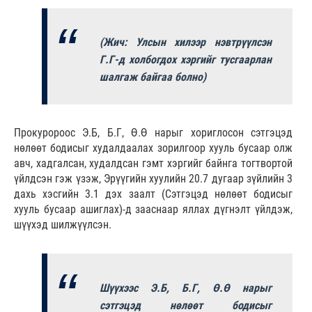
(Жич: Улсын хилээр нэвтрүүлсэн
Г.Г-д холбогдох хэргийг тусгаарлан
шалгаж байгаа болно)
Прокуророос Э.Б, Б.Г, Ө.Ө нарыг хориглосон сэтгэцэд
нөлөөт бодисыг худалдаалах зорилгоор хууль бусаар олж
авч, хадгалсан, худалдсан гэмт хэргийг байнга тогтвортой
үйлдсэн гэж үзэж, Эрүүгийн хуулийн 20.7 дугаар зүйлийн 3
дахь хэсгийн 3.1 дэх заалт (Сэтгэцэд нөлөөт бодисыг
хууль бусаар ашиглах)-д зааснаар яллах дүгнэлт үйлдэж,
шүүхэд шилжүүлсэн.
Шүүхээс Э.Б, Б.Г, Ө.Ө нарыг
сэтгэцэд нөлөөт бодисыг