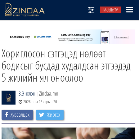
Mobile TV
НИЙТЛЭЛЧИД
ТВ8
Хориглосон сэтгэцэд нөлөөт
ӨГЛӨӨНИЙ СОНИН
АУДИО ЗОХИОЛ
бодисыг бусдад худалдсан этгээдэд
ЗИНДАА СЭТГҮҮЛ
5 жилийн ял оноолоо
З.Энхлэн
Zindaa.mn
|
2026 оны 05 сарын 20
Хуваалцах
Жиргэх