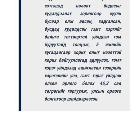
сэтгэцэд нөлөөт бодисыг
худалдаалах зорилгоор хууль
бусаар олж авсан, хадгалсан,
бусдад худалдсан гэмт хэргийг
байнга тогтвортой үйлдсэн гэм
буруутайд тооцож, 5 жилийн
хугацаагаар хорих ялыг нээлттэй
хорих байгууллагад эдлүүлэх, гэмт
хэрэг үйлдэхэд ашигласан тээврийн
хэрэгслийн үнэ, гэмт хэрэг үйлдэж
олсон орлого болох 46,2 сая
төгрөгийг гаргуулж, улсын орлого
болгохоор шийдвэрлэсэн.