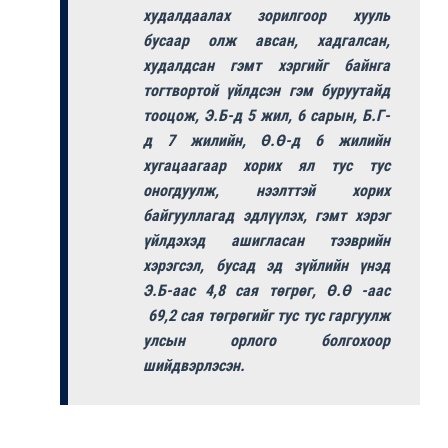
худалдаалах зорилгоор хууль
бусаар олж авсан, хадгалсан,
худалдсан гэмт хэргийг байнга
тогтвортой үйлдсэн гэм буруутайд
тооцож, Э.Б-д 5 жил, 6 сарын, Б.Г-
д 7 жилийн, Ө.Ө-д 6 жилийн
хугацаагаар хорих ял тус тус
оногдуулж, нээлттэй хорих
байгууллагад эдлүүлэх, гэмт хэрэг
үйлдэхэд ашигласан тээврийн
хэрэгсэл, бусад эд зүйлийн үнэд
Э.Б-аас 4,8 сая төгрөг, Ө.Ө -аас
69,2 сая төгрөгийг тус тус гаргуулж
улсын орлого болгохоор
шийдвэрлэсэн.