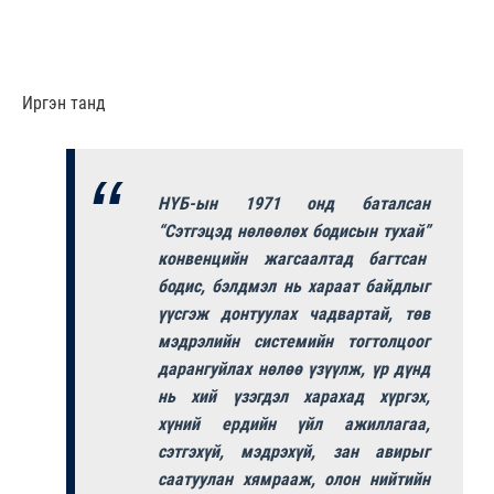
Иргэн танд
НҮБ-ын 1971 онд баталсан
“Сэтгэцэд нөлөөлөх бодисын тухай”
конвенцийн жагсаалтад багтсан
бодис, бэлдмэл нь хараат байдлыг
үүсгэж донтуулах чадвартай, төв
мэдрэлийн системийн тогтолцоог
дарангуйлах нөлөө үзүүлж, үр дүнд
нь хий үзэгдэл харахад хүргэх,
хүний ердийн үйл ажиллагаа,
сэтгэхүй, мэдрэхүй, зан авирыг
саатуулан хямрааж, олон нийтийн