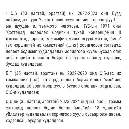
- Э.Б (33 настай, эрэгтэй) нь 2022-2023 онд Бүгд
найрамдах Турк Улсад оршин суух өөрийн төрсөн дүү Г.Г-
ын шуудан илгээмжээр илгээсэн, НҮБ-ын 1971 оны
“Сэтгэцэд нөлөөлөх бодисын тухай конвенц”-ийн II
жагсаалтад орсон, метамфетамины агууламжтай, “мөс”
гэх нэршилтэй их хэмжээний (... кг) хориглосон сэтгэцэд
нөлөөт бодисыг худалдаалах зорилгоор хууль бусаар олж
авч, өөрийн хашаанд байрлах агуулах саванд хадгалж,
бусдад худалдсан;
Б.Г (35 настай, эрэгтэй) нь 2022-2023 онд Э.Б-аас их
хэмжээний (…кг) сэтгэцэд нөлөөт бодис болох “мөс”-ийг
худалдаалах зорилгоор хууль бусаар олж авч, хадгалсан,
Ө.Ө-д худалдсан;
Ө.Ө нь (35 настай, эрэгтэй) 2023-2024 онд Б.Г-аас ... грамм
сэтгэцэд нөлөөт бодис болох “мөс”-ийг 18 удаагийн
үйлдлээр худалдаалах зорилгоор хууль бусаар олж авсан,
хадгалсан, бусдад худалдсан.