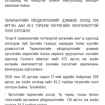
хугацаанд нь чанартай зохион байгуулахад анхаарч
ажиллаж байна.
ТАРИЛАНГИЙН ҮЙЛДВЭРЛЭЛИЙГ ДЭМЖИХ ЗЭЭЛД 208
ИРГЭН, ААН 45.2 ТЭРБУМ ТӨГРӨГИЙН ХӨНГӨЛӨЛТТЭЙ
ЗЭЭЛ ОЛГОЖЭЭ
“Атар-4 тариалангийн тогтвортой хөгжлийн аян”-ы хүрээнд
олгогдож буй Засгийн газраас хариуцан төлөх хүүгийн
дэмжлэгтэй Тариалангийн үйлдвэрлэлийг дэмжих
эргэлтийн хөрөнгийн болон хөрөнгө оруулалтын зээлийн
хүрээнд Сэлэнгэ аймгаас нийт 472 иргэн, аж ахуйн
нэгжийн хөнгөлөлттэй зээлийн хүсэлтийг арилжааны
банкнуудад хүргүүлжээ.
2026 оны 05 дугаар сарын 21-ний өдрийн байдлаар 208
иргэн, аж ахуйн нэгжид нийт 45.2 тэрбум төгрөгийн зээл
олгосон байна. Тухайлбал,
- Эргэлтийн хөрөнгийн зээлд: Үр тариа, тосны болон
тэжээлийн ургамлын үйлдвэрлэлийн 130 иргэн, аж ахуйн
нэгжид 34.3 тэрбум төгрөг,