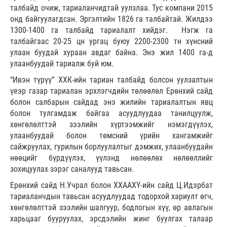
талбайд очиж, тариаланчидтай уулзлаа. Тус компани 2015
онд байгуулагдсан. Эргэлтийн 1826 га талбайтай. Жилдээ
1300-1400 га талбайд тариалалт хийдэг. Нэгж га
талбайгаас 20-25 цн ургац буюу 2200-2300 тн хүнсний
улаан буудай хураан авдаг байна. Энэ жил 1400 га-д
улаанбуудай тариалж буй юм.
“Ивэн түрүү” ХХК-ийн тариан талбайд болсон уулзалтын
үеэр газар тариалан эрхлэгчдийн төлөөлөл Ерөнхий сайд
болон салбарын сайдад энэ жилийн тариалалтын явц
болон тулгамдаж байгаа асуудлуудаа танилцуулж,
хөнгөлөлттэй зээлийн хүртээмжийг нэмэгдүүлэх,
улаанбуудай болон төмсний үрийн хангамжийг
сайжруулах, гурилын борлуулалтыг дэмжих, улаанбуудайн
нөөцийг бүрдүүлэх, үүлэнд нөлөөлөх нөлөөллийг
зохицуулах зэрэг саналууд тавьсан.
Ерөнхий сайд Н.Учрал болон ХХААХҮ-ийн сайд Ц.Идэрбат
тариаланчдын тавьсан асуудлуудад тодорхой хариулт өгч,
хөнгөлөлттэй зээлийн шалгуур, бодлогын хүү, өр авлагын
харьцааг бууруулах, эрсдэлийн жинг буулгах талаар