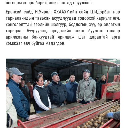
ногооны зоорь барьж ашиглалтад оруулжээ.
Ерөнхий сайд Н.Учрал, ХХААХҮ-ийн сайд Ц.Идэрбат нар
тариаланчдын тавьсан асуудлуудад тодорхой хариулт өгч,
хөнгөлөлттэй зээлийн шалгуур, бодлогын хүү, өр авлагын
харьцааг бууруулах, эрсдэлийн жинг буулгах талаар
арилжааны банкуудтай ярилцаж шат дараатай арга
хэмжээг авч буйгаа мэдэгдэв.