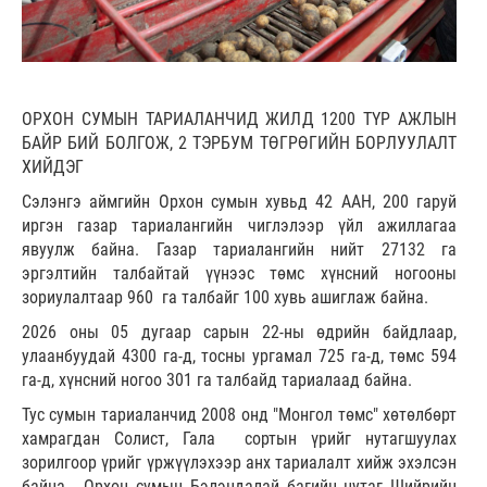
ОРХОН СУМЫН ТАРИАЛАНЧИД ЖИЛД 1200 ТҮР АЖЛЫН
БАЙР БИЙ БОЛГОЖ, 2 ТЭРБУМ ТӨГРӨГИЙН БОРЛУУЛАЛТ
ХИЙДЭГ
Сэлэнгэ аймгийн Орхон сумын хувьд 42 ААН, 200 гаруй
иргэн газар тариалангийн чиглэлээр үйл ажиллагаа
явуулж байна. Газар тариалангийн нийт 27132 га
эргэлтийн талбайтай үүнээс төмс хүнсний ногооны
зориулалтаар 960 га талбайг 100 хувь ашиглаж байна.
2026 оны 05 дугаар сарын 22-ны өдрийн байдлаар,
улаанбуудай 4300 га-д, тосны ургамал 725 га-д, төмс 594
га-д, хүнсний ногоо 301 га талбайд тариалаад байна.
Тус сумын тариаланчид 2008 онд "Монгол төмс" хөтөлбөрт
хамрагдан Солист, Гала сортын үрийг нутагшуулах
зорилгоор үрийг үржүүлэхээр анх тариалалт хийж эхэлсэн
байна. Орхон сумын Бэлэндалай багийн нутаг Шийрийн