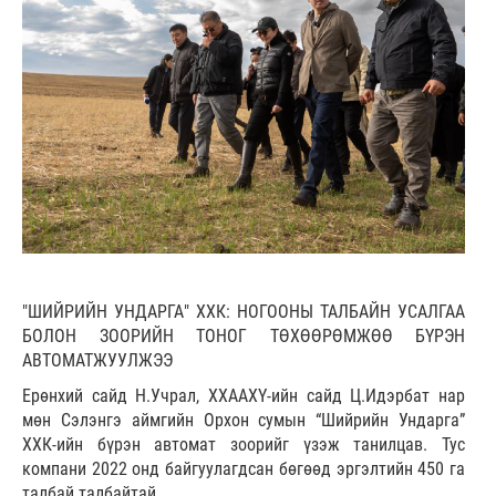
"ШИЙРИЙН УНДАРГА" ХХК: НОГООНЫ ТАЛБАЙН УСАЛГАА
БОЛОН ЗООРИЙН ТОНОГ ТӨХӨӨРӨМЖӨӨ БҮРЭН
АВТОМАТЖУУЛЖЭЭ
Ерөнхий сайд Н.Учрал, ХХААХҮ-ийн сайд Ц.Идэрбат нар
мөн Сэлэнгэ аймгийн Орхон сумын “Шийрийн Ундарга”
ХХК-ийн бүрэн автомат зоорийг үзэж танилцав. Тус
компани 2022 онд байгуулагдсан бөгөөд эргэлтийн 450 га
талбай талбайтай.