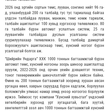
2026 онд эртийн сортын төмс, лууван, сонгино нийт 96 га-
д, улаанбуудай 200 га талбайд тус тус тариалаад байгаа
үлдсэн талбайдаа лууван, манжин, төмс нэмж тариалж,
талбайн ашиглалтыг 100 хувьд хүргэхээр төлөвлөжээ. 80
га талбайн бүрэн автомат услалтын систем, 25 га
луувангийн талбайдаа дуслын усалгааны систем
суурилуулахаар төлөвлөжээ. Бусад талбайд дамартай
бороожуулагч ашигласнаар төмс, хүнсний ногоог бүрэн
усалгаатай болгох аж.
“Шийрийн Ундарга” ХХК 1000 тоннын багтаамжтай бүрэн
автомат төмс, хүнсний ногооны зоорь шинээр ашиглалтад
оруулж, 2022-2026 онд орчин үеийн дэвшилтэт техник,
тоног төхөөрөмжийн шинэчлэлтийг бүрэн хийсэн байна.
Өмнө нь 200 тоннын багтаамжтай зооринд хураан авсан
ургацаа өвөл, хаврын саруудад бүрэн хадгалж, борлуулах
боломжгүйн улмаас намар хямд үнээр ногоогоо борлуулж
иржээ. Тиймээс тус компани “Хүнсний хувьсгал” үндэсний
хөтөлбөрийн хүрээнд урт хугацаатай, бага хүүтэй,
хөнгөлөлттэй зээл авч 1000 тоннын багтаамжтай хүнсний