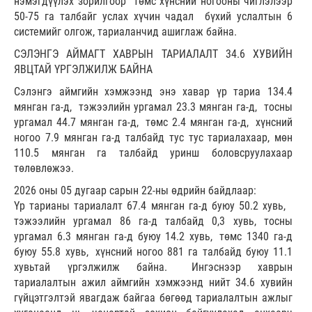
нэмэгдүүлэх зорилгоор төмс хүнсний ногооны чиглэлээр
50-75 га талбайг услах хүчин чадал бүхий услалтын 6
системийг олгож, тариаланчид ашиглаж байна.
СЭЛЭНГЭ АЙМАГТ ХАВРЫН ТАРИАЛАЛТ 34.6 ХУВИЙН
ЯВЦТАЙ ҮРГЭЛЖИЛЖ БАЙНА
Сэлэнгэ аймгийн хэмжээнд энэ хавар үр тариа 134.4
мянган га-д, тэжээлийн ургамал 23.3 мянган га-д, тосны
ургамал 44.7 мянган га-д, төмс 2.4 мянган га-д, хүнсний
ногоо 7.9 мянган га-д талбайд тус тус тариалахаар, мөн
110.5 мянган га талбайд уринш боловсруулахаар
төлөвлөжээ.
2026 оны 05 дугаар сарын 22-ны өдрийн байдлаар:
Үр тарианы тариалалт 67.4 мянган га-д буюу 50.2 хувь,
тэжээлийн ургамал 86 га-д талбайд 0,3 хувь, тосны
ургамал 6.3 мянган га-д буюу 14.2 хувь, төмс 1340 га-д
буюу 55.8 хувь, хүнсний ногоо 881 га талбайд буюу 11.1
хувьтай үргэлжилж байна. Ингэснээр хаврын
тариалалтын ажил аймгийн хэмжээнд нийт 34.6 хувийн
гүйцэтгэлтэй явагдаж байгаа бөгөөд тариалалтын ажлыг