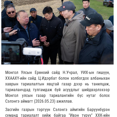
Монгол Улсын Ерөнхий сайд Н.Учрал, УИХ-ын гишүүн,
ХХААХҮ-ийн сайд Ц.Идэрбат болон холбогдох албаныхан
хаврын тариалалтын явцтай газар дээр нь танилцаж,
тариаланчдад тулгамдаж буй асуудлыг шийдвэрлэхээр
Монгол улсын газар тариалангийн бүс нутаг болох
Сэлэнгэ аймагт (2026.05.23) ажиллав.
Засгийн газрын тэргүүн Сэлэнгэ аймгийн Баруунбүрэн
суманд тариалалт хийж байгаа "Ивэн түрүү" ХХК-ийн