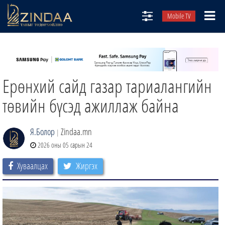
Mobile TV
НИЙТЛЭЛЧИД
ТВ8
Ерөнхий сайд газар тариалангийн
ӨГЛӨӨНИЙ СОНИН
АУДИО ЗОХИОЛ
төвийн бүсэд ажиллаж байна
ЗИНДАА СЭТГҮҮЛ
Я.Болор
Zindaa.mn
|
2026 оны 05 сарын 24
Хуваалцах
Жиргэх