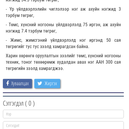
- Үр үйлдвэрлэлийн чиглэлээр нэг аж ахуйн нэгжид 3
тэрбум төгрөг,
- Төмс, хүнсний ногооны үйлдвэрлэлд 75 иргэн, аж ахуйн
нэгжид 7.4 тэрбум төгрөг,
- Жимс, жимсгэний үйлдвэрлэлд нэг иргэнд 50 сая
төгрөгийг тус тус зээлд хамрагдсан байна.
Харин хөрөнгө оруулалтын зээлийг төмс, хүнсний ногооны
техник, тоног төхөөрөмж худалдан авах нэг ААН 300 сая
төгрөгийн зээлд хамрагджээ.
Хуваалцах
Жиргэх
Сэтгэгдэл (
0
)