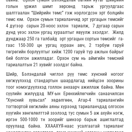
голын үржил шимт хөрсөнд тарьж ургуулдгаас
шалтгаалан “Шийрийн төмс” гэж нэрлэгдсэн эрт болцийн
төмс юм. Орхон сумын тариаланчид эрт ургацын төмсийг
4 дүгээр сарын 20-ноос эхлэн тариалж, 7 дугаар сарын
дунд үеэс эхлэн ургац хураалтыг явуулж эхэлдэг. Жилд
дунджаар 250 га талбайд эрт ургацын сортын төмсийг га-
гаас 150-300 цн ургац хураан авч, 2 тэрбум гаруй
төгрөгийн борлуултыг хийж 1200 гаруй түр ажлын байрыг
бий болгон ажилладаг. Орхон сум нь аймгийн төмсний
тариалалтын 21 хувийг эзэлдэг байна.
Шийр, Бэлэндалай чиглэл рүү төмс хүнсний ногоог
хөгжүүлэхэд стандартын шаардлагад нийцсэн зоорины
тоог нэмэгдүүлэхэд голлон анхаарч ажиллаж байна. Мөн
сүүлийн жилүүдэд МУ-ын Ерөнхийлөгчийн санаачилсан
“Хүнсний хувьсал” хөдөлгөөн, Атар-4 тариалангийн
тогтвортой хөгжлийн аяны хүрээнд тариаланчдад олгосон
хүүгийн хөнгөлөлттэй зээлээд тус сумын 5 аж ахуйн нэгж,
иргэн 500-1000 тн зоорийг шинээр барьж ашиглалтад
оруулаад байна. ХХААХҮЯ-наас усалгаатай тариаланг