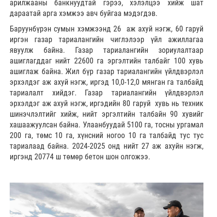
арилжааны банкнуудтай гэрээ, хэлэлцээ хийж шат
дараатай арга хэмжээ авч буйгаа мэдэгдэв.
Баруунбүрэн сумын хэмжээнд 26 аж ахуй нэгж, 60 гаруй
иргэн газар тариалангийн чиглэлээр үйл ажиллагаа
явуулж байна. Газар тариалангийн зориулалтаар
ашиглагддаг нийт 22600 га эргэлтийн талбайг 100 хувь
ашиглаж байна. Жил бүр газар тариалангийн үйлдвэрлэл
эрхэлдэг аж ахуй нэгж, иргэд 10,0-12,0 мянган га талбайд
тариалалт хийдэг. Газар тариалангийн үйлдвэрлэл
эрхэлдэг аж ахуй нэгж, иргэдийн 80 гаруй хувь нь техник
шинэчлэлтийг хийж, нийт эргэлтийн талбайн 90 хувийг
хашаажуулсан байна. Улаанбуудай 5100 га, тосны ургамал
200 га, төмс 10 га, хүнсний ногоо 10 га талбайд тус тус
тариалаад байна. 2024-2025 онд нийт 27 аж ахуйн нэгж,
иргэнд 20774 ш төмөр бетон шон олгожээ.