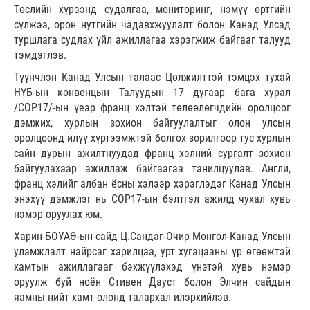
Төслийн хүрээнд судалгаа, мониторинг, нэмүү өртгийн
сүлжээ, орон нутгийн чадавхжуулалт болон Канад Улсад
туршлага судлах үйл ажиллагаа хэрэгжиж байгааг талууд
тэмдэглэв.
Түүнчлэн Канад Улсын талаас Цөлжилттэй тэмцэх тухай
НҮБ-ын конвенцын Талуудын 17 дугаар бага хурал
/COP17/-ын үеэр франц хэлтэй төлөөлөгчдийн оролцоог
дэмжих, хурлын зохион байгуулалтыг олон улсын
оролцоонд илүү хүртээмжтэй болгох зорилгоор тус хурлын
сайн дурын ажилтнуудад франц хэлний сургалт зохион
байгуулахаар ажиллаж байгаагаа танилцуулав. Англи,
франц хэлийг албан ёсны хэлээр хэрэглэдэг Канад Улсын
энэхүү дэмжлэг нь COP17-ын бэлтгэл ажилд чухал хувь
нэмэр оруулах юм.
Харин БОУАӨ-ын сайд Ц.Сандаг-Очир Монгол-Канад Улсын
уламжлалт найрсаг харилцаа, урт хугацааны үр өгөөжтэй
хамтын ажиллагааг бэхжүүлэхэд үнэтэй хувь нэмэр
оруулж буй ноён Стивен Дауст болон Элчин сайдын
яамны нийт хамт олонд талархал илэрхийлэв.