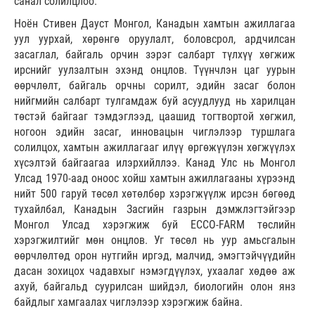
санал солилцлоо.
Ноён Стивен Дауст Монгол, Канадын хамтын ажиллагаа
уул уурхай, хөрөнгө оруулалт, боловсрол, ардчилсан
засаглал, байгаль орчин зэрэг салбарт түлхүү хөгжиж
ирснийг уулзалтын эхэнд онцлов. Түүнчлэн цаг уурын
өөрчлөлт, байгаль орчны сорилт, эдийн засаг болон
нийгмийн салбарт тулгамдаж буй асуудлууд нь харилцан
төстэй байгааг тэмдэглээд, цаашид тогтвортой хөгжил,
ногоон эдийн засаг, инновацын чиглэлээр туршлага
солилцох, хамтын ажиллагааг илүү өргөжүүлэн хөгжүүлэх
хүсэлтэй байгаагаа илэрхийллээ. Канад Улс нь Монгол
Улсад 1970-аад оноос хойш хамтын ажиллагааны хүрээнд
нийт 500 гаруй төсөл хөтөлбөр хэрэгжүүлж ирсэн бөгөөд
тухайлбал, Канадын Засгийн газрын дэмжлэгтэйгээр
Монгол Улсад хэрэгжиж буй ECCO-FARM төслийн
хэрэгжилтийг мөн онцлов. Уг төсөл нь уур амьсгалын
өөрчлөлтөд орон нутгийн иргэд, малчид, эмэгтэйчүүдийн
дасан зохицох чадавхыг нэмэгдүүлэх, ухаалаг хөдөө аж
ахуй, байгальд суурилсан шийдэл, биологийн олон янз
байдлыг хамгаалах чиглэлээр хэрэгжиж байна.