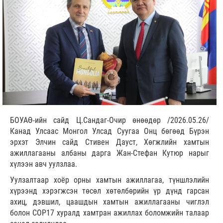
БОУАӨ-ийн сайд Ц.Сандаг-Очир өнөөдөр /2026.05.26/
Канад Улсаас Монгол Улсад Суугаа Онц бөгөөд Бүрэн
эрхэт Элчин сайд Стивен Дауст, Хөгжлийн хамтын
ажиллагааны албаны дарга Жан-Стефан Кутюр нарыг
хүлээн авч уулзлаа.
Уулзалтаар хоёр орны хамтын ажиллагаа, түншлэлийн
хүрээнд хэрэгжсэн төсөл хөтөлбөрийн үр дүнд гарсан
ахиц, дэвшил, цаашдын хамтын ажиллагааны чиглэл
болон СОР17 хуралд хамтран ажиллах боломжийн талаар