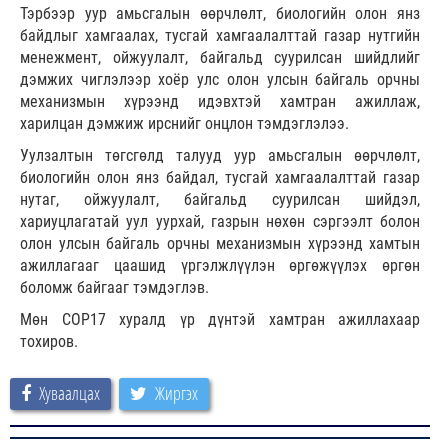
Тэрбээр уур амьсгалын өөрчлөлт, биологийн олон янз
байдлыг хамгаалах, тусгай хамгаалалттай газар нутгийн
менежмент, ойжуулалт, байгальд суурилсан шийдлийг
дэмжих чиглэлээр хоёр улс олон улсын байгаль орчны
механизмын хүрээнд идэвхтэй хамтран ажиллаж,
харилцан дэмжиж ирснийг онцлон тэмдэглэлээ.
Уулзалтын төгсгөлд талууд уур амьсгалын өөрчлөлт,
биологийн олон янз байдал, тусгай хамгаалалттай газар
нутаг, ойжуулалт, байгальд суурилсан шийдэл,
хариуцлагатай уул уурхай, газрын нөхөн сэргээлт болон
олон улсын байгаль орчны механизмын хүрээнд хамтын
ажиллагааг цаашид үргэлжлүүлэн өргөжүүлэх өргөн
боломж байгааг тэмдэглэв.
Мөн СОР17 хуралд үр дүнтэй хамтран ажиллахаар
тохиров.
Хуваалцах
Жиргэх