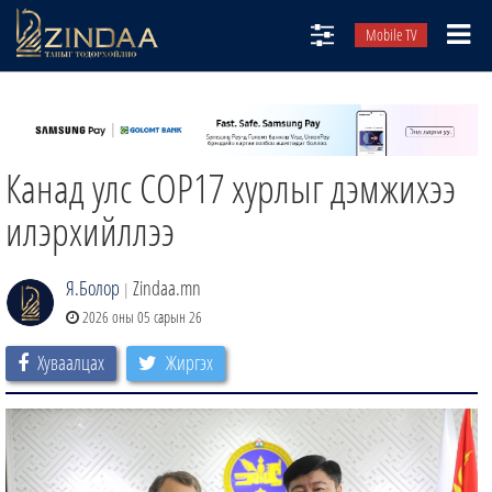
Mobile TV
НИЙТЛЭЛЧИД
ТВ8
Канад улс СОР17 хурлыг дэмжихээ
ӨГЛӨӨНИЙ СОНИН
АУДИО ЗОХИОЛ
илэрхийллээ
ЗИНДАА СЭТГҮҮЛ
Я.Болор
Zindaa.mn
|
2026 оны 05 сарын 26
Хуваалцах
Жиргэх