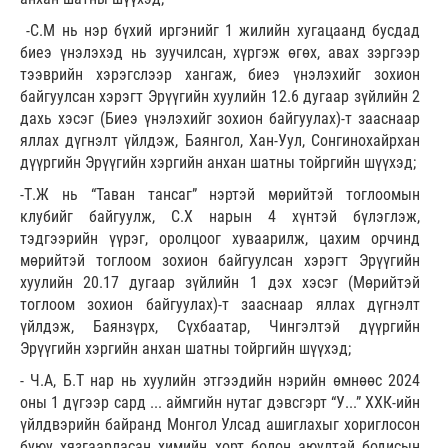
-С.М нь нэр бүхий иргэнийг 1 жилийн хугацаанд бусдад
биеэ үнэлэхэд нь зуучилсан, хүргэж өгөх, авах зэргээр
тээврийн хэрэгслээр хангаж, биеэ үнэлэхийг зохион
байгуулсан хэрэгт Эрүүгийн хуулийн 12.6 дугаар зүйлийн 2
дахь хэсэг (Биеэ үнэлэхийг зохион байгуулах)-т зааснаар
яллах дүгнэлт үйлдэж, Баянгол, Хан-Уул, Сонгинохайрхан
дүүргийн Эрүүгийн хэргийн анхан шатны тойргийн шүүхэд;
-Т.Ж нь “Таван тансаг” нэртэй мөрийтэй тоглоомын
клубийг байгуулж, С.Х нарын 4 хүнтэй бүлэглэж,
тэдгээрийн үүрэг, оролцоог хуваарилж, цахим орчинд
мөрийтэй тоглоом зохион байгуулсан хэрэгт Эрүүгийн
хуулийн 20.17 дугаар зүйлийн 1 дэх хэсэг (Мөрийтэй
тоглоом зохион байгуулах)-т зааснаар яллах дүгнэлт
үйлдэж, Баянзүрх, Сүхбаатар, Чингэлтэй дүүргийн
Эрүүгийн хэргийн анхан шатны тойргийн шүүхэд;
- Ч.А, Б.Т нар нь хуулийн этгээдийн нэрийн өмнөөс 2024
оны 1 дүгээр сард ... аймгийн нутаг дэвсгэрт “У...” ХХК-ийн
үйлдвэрийн байранд Монгол Улсад ашиглахыг хориглосон
буюу хязгаарласан химийн хорт болон аюултай бодисын