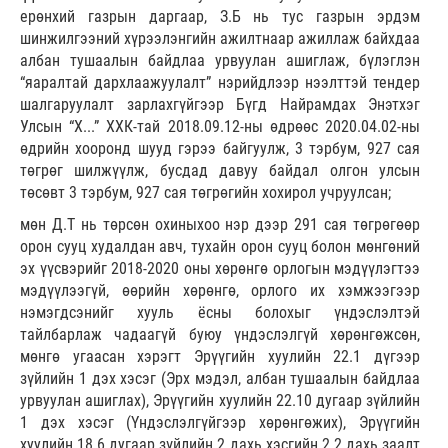
ерөнхий газрын даргаар, З.Б нь тус газрын эрдэм
шинжилгээний хүрээлэнгийн ажилтнаар ажиллаж байхдаа
албан тушаалын байдлаа урвуулан ашиглаж, бүлэглэн
“яаралтай дархлаажуулалт” нэрийдлээр нээлттэй тендер
шалгаруулалт зарлахгүйгээр Бүгд Найрамдах Энэтхэг
Улсын “Х...” ХХК-тай 2018.09.12-ны өдрөөс 2020.04.02-ны
өдрийн хооронд шууд гэрээ байгуулж, 3 тэрбум, 927 сая
төгрөг шилжүүлж, бусдад давуу байдал олгон улсын
төсөвт 3 тэрбум, 927 сая төгрөгийн хохирол учруулсан;
мөн Д.Т нь төрсөн охиныхоо нэр дээр 291 сая төгрөгөөр
орон сууц худалдан авч, тухайн орон сууц болон мөнгөний
эх үүсвэрийг 2018-2020 оны хөрөнгө орлогын мэдүүлэгтээ
мэдүүлээгүй, өөрийн хөрөнгө, орлого их хэмжээгээр
нэмэгдсэнийг хууль ёсны болохыг үндэслэлтэй
тайлбарлаж чадаагүй буюу үндэслэлгүй хөрөнгөжсөн,
мөнгө угаасан хэрэгт Эрүүгийн хуулийн 22.1 дүгээр
зүйлийн 1 дэх хэсэг (Эрх мэдэл, албан тушаалын байдлаа
урвуулан ашиглах), Эрүүгийн хуулийн 22.10 дугаар зүйлийн
1 дэх хэсэг (Үндэслэлгүйгээр хөрөнгөжих), Эрүүгийн
хуулийн 18.6 дугаар зүйлийн 2 дахь хэсгийн 2.2 дахь заалт