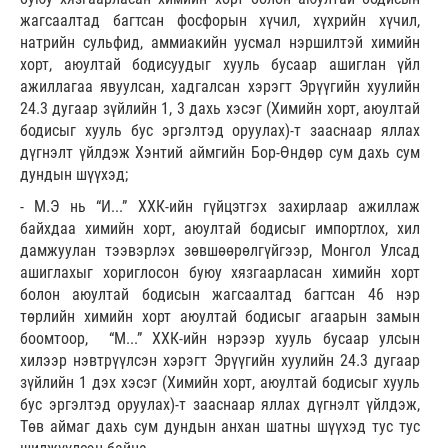
жагсаалтад багтсан фосфорын хүчил, хүхрийн хүчил,
натрийн сульфид, аммиакийн уусмал нэршилтэй химийн
хорт, аюултай бодисуудыг хууль бусаар ашиглан үйл
ажиллагаа явуулсан, хадгалсан хэрэгт Эрүүгийн хуулийн
24.3 дугаар зүйлийн 1, 3 дахь хэсэг (Химийн хорт, аюултай
бодисыг хууль бус эргэлтэд оруулах)-т зааснаар яллах
дүгнэлт үйлдэж Хэнтий аймгийн Бор-Өндөр сум дахь сум
дундын шүүхэд;
- М.Э нь “И...” ХХК-ийн гүйцэтгэх захирлаар ажиллаж
байхдаа химийн хорт, аюултай бодисыг импортлох, хил
дамжуулан тээвэрлэх зөвшөөрөлгүйгээр, Монгол Улсад
ашиглахыг хориглосон буюу хязгаарласан химийн хорт
болон аюултай бодисын жагсаалтад багтсан 46 нэр
төрлийн химийн хорт аюултай бодисыг агаарын замын
боомтоор, “М...” ХХК-ийн нэрээр хууль бусаар улсын
хилээр нэвтрүүлсэн хэрэгт Эрүүгийн хуулийн 24.3 дугаар
зүйлийн 1 дэх хэсэг (Химийн хорт, аюултай бодисыг хууль
бус эргэлтэд оруулах)-т зааснаар яллах дүгнэлт үйлдэж,
Төв аймаг дахь сум дундын анхан шатны шүүхэд тус тус