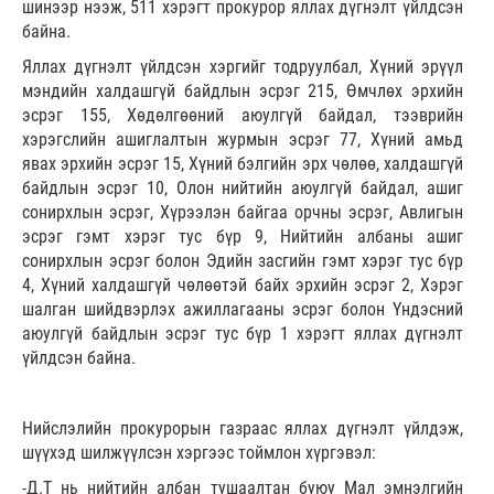
шинээр нээж, 511 хэрэгт прокурор яллах дүгнэлт үйлдсэн
байна.
Яллах дүгнэлт үйлдсэн хэргийг тодруулбал, Хүний эрүүл
мэндийн халдашгүй байдлын эсрэг 215, Өмчлөх эрхийн
эсрэг 155, Хөдөлгөөний аюулгүй байдал, тээврийн
хэрэгслийн ашиглалтын журмын эсрэг 77, Хүний амьд
явах эрхийн эсрэг 15, Хүний бэлгийн эрх чөлөө, халдашгүй
байдлын эсрэг 10, Олон нийтийн аюулгүй байдал, ашиг
сонирхлын эсрэг, Хүрээлэн байгаа орчны эсрэг, Авлигын
эсрэг гэмт хэрэг тус бүр 9, Нийтийн албаны ашиг
сонирхлын эсрэг болон Эдийн засгийн гэмт хэрэг тус бүр
4, Хүний халдашгүй чөлөөтэй байх эрхийн эсрэг 2, Хэрэг
шалган шийдвэрлэх ажиллагааны эсрэг болон Үндэсний
аюулгүй байдлын эсрэг тус бүр 1 хэрэгт яллах дүгнэлт
үйлдсэн байна.
Нийслэлийн прокурорын газраас яллах дүгнэлт үйлдэж,
шүүхэд шилжүүлсэн хэргээс тоймлон хүргэвэл:
-Д.Т нь нийтийн албан тушаалтан буюу Мал эмнэлгийн