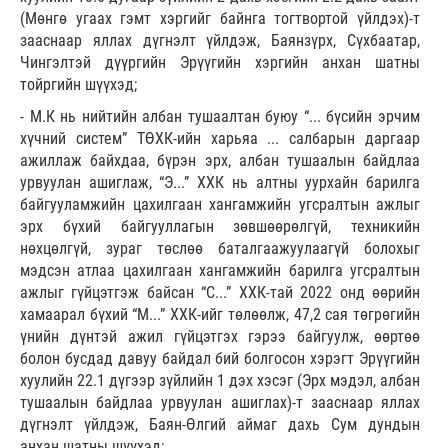
(Мөнгө угаах гэмт хэргийг байнга тогтвортой үйлдэх)-т
зааснаар яллах дүгнэлт үйлдэж, Баянзүрх, Сүхбаатар,
Чингэлтэй дүүргийн Эрүүгийн хэргийн анхан шатны
тойргийн шүүхэд;
- М.К нь нийтийн албан тушаалтан буюу “... бүсийн эрчим
хүчний систем” ТӨХК-ийн харьяа ... салбарын даргаар
ажиллаж байхдаа, бүрэн эрх, албан тушаалын байдлаа
урвуулан ашиглаж, “Э...” ХХК нь алтны уурхайн барилга
байгууламжийн цахилгаан хангамжийн угсралтын ажлыг
эрх бүхий байгууллагын зөвшөөрөлгүй, техникийн
нөхцөлгүй, зураг төслөө баталгаажуулаагүй болохыг
мэдсэн атлаа цахилгаан хангамжийн барилга угсралтын
ажлыг гүйцэтгэж байсан “С...” ХХК-тай 2022 онд өөрийн
хамаарал бүхий “М...” ХХК-ийг төлөөлж, 47,2 сая төгрөгийн
үнийн дүнтэй ажил гүйцэтгэх гэрээ байгуулж, өөртөө
болон бусдад давуу байдал бий болгосон хэрэгт Эрүүгийн
хуулийн 22.1 дүгээр зүйлийн 1 дэх хэсэг (Эрх мэдэл, албан
тушаалын байдлаа урвуулан ашиглах)-т зааснаар яллах
дүгнэлт үйлдэж, Баян-Өлгий аймаг дахь Сум дундын
анхан шатны шүүхэд;