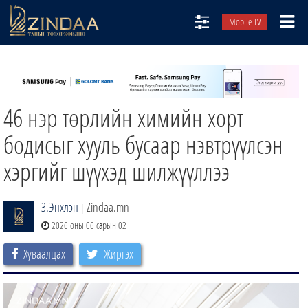
Mobile TV
НИЙТЛЭЛЧИД
ТВ8
46 нэр төрлийн химийн хорт
ӨГЛӨӨНИЙ СОНИН
АУДИО ЗОХИОЛ
бодисыг хууль бусаар нэвтрүүлсэн
ЗИНДАА СЭТГҮҮЛ
хэргийг шүүхэд шилжүүллээ
З.Энхлэн
Zindaa.mn
|
2026 оны 06 сарын 02
Хуваалцах
Жиргэх