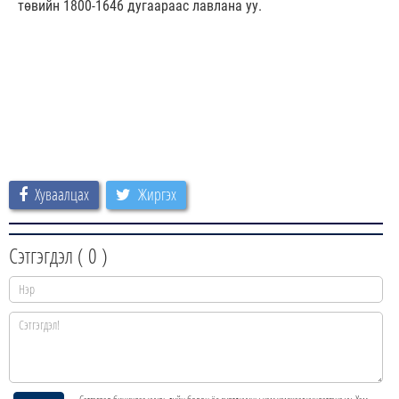
төвийн 1800-1646 дугаараас лавлана уу.
Хуваалцах
Жиргэх
Сэтгэгдэл (
0
)