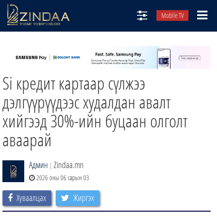
Mobile TV
НИЙТЛЭЛЧИД
ТВ8
Si кредит картаар сүлжээ
ӨГЛӨӨНИЙ СОНИН
АУДИО ЗОХИОЛ
дэлгүүрүүдээс худалдан авалт
ЗИНДАА СЭТГҮҮЛ
хийгээд 30%-ийн буцаан олголт
аваарай
Админ
Zindaa.mn
|
2026 оны 06 сарын 03
Хуваалцах
Жиргэх