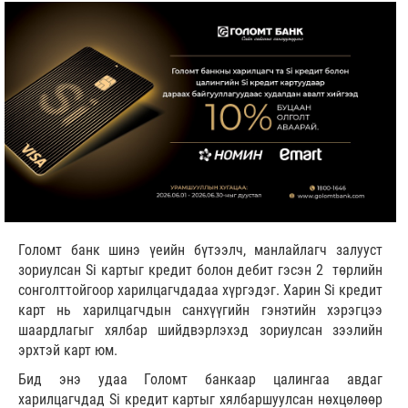
Голомт банк шинэ үеийн бүтээлч, манлайлагч залууст
зориулсан Si картыг кредит болон дебит гэсэн 2 төрлийн
сонголттойгоор харилцагчдадаа хүргэдэг. Харин Si кредит
карт нь харилцагчдын санхүүгийн гэнэтийн хэрэгцээ
шаардлагыг хялбар шийдвэрлэхэд зориулсан зээлийн
эрхтэй карт юм.
Бид энэ удаа Голомт банкаар цалингаа авдаг
харилцагчдад Si кредит картыг хялбаршуулсан нөхцөлөөр