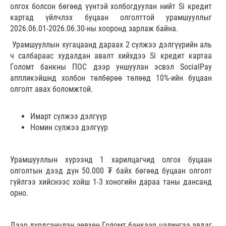
олгох болсон бөгөөд үүнтэй холбогдуулан нийт Si кредит
картад үйлчлэх буцаан олголттой урамшууллыг
2026.06.01-2026.06.30-ны хооронд зарлаж байна.
Урамшууллын хугацаанд дараах 2 сүлжээ дэлгүүрийн аль
ч салбараас худалдан авалт хийхдээ Si кредит картаа
Голомт банкны ПОС дээр уншуулан эсвэл SocialPay
аппликэйшнд холбон төлбөрөө төлөөд 10%-ийн буцаан
олголт авах боломжтой.
Имарт сүлжээ дэлгүүр
Номин сүлжээ дэлгүүр
Урамшууллын хүрээнд 1 харилцагчид олгох буцаан
олголтын дээд дүн 50.000 ₮ байх бөгөөд буцаан олголт
гүйлгээ хийснээс хойш 1-3 хоногийн дараа таны дансанд
орно.
Дээр дурдсанчлан зөвхөн Голомт банкаар цалингаа авдаг