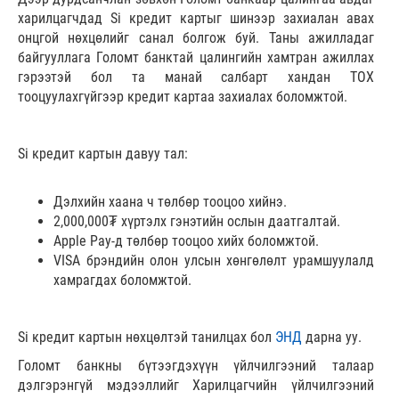
харилцагчдад Si кредит картыг шинээр захиалан авах
онцгой нөхцөлийг санал болгож буй. Таны ажилладаг
байгууллага Голомт банктай цалингийн хамтран ажиллах
гэрээтэй бол та манай салбарт хандан ТОХ
тооцуулахгүйгээр кредит картаа захиалах боломжтой.
Si кредит картын давуу тал:
Дэлхийн хаана ч төлбөр тооцоо хийнэ.
2,000,000₮ хүртэлх гэнэтийн ослын даатгалтай.
Apple Pay-д төлбөр тооцоо хийх боломжтой.
VISA брэндийн олон улсын хөнгөлөлт урамшуулалд
хамрагдах боломжтой.
Si кредит картын нөхцөлтэй танилцах бол
ЭНД
дарна уу.
Голомт банкны бүтээгдэхүүн үйлчилгээний талаар
дэлгэрэнгүй мэдээллийг Харилцагчийн үйлчилгээний