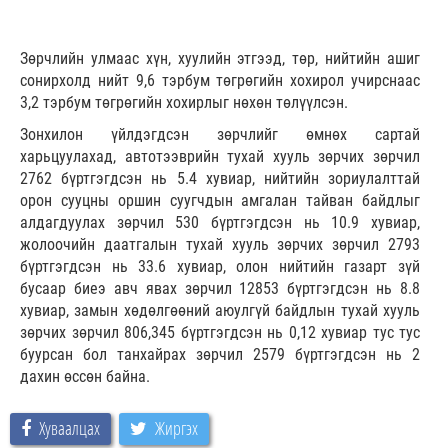
Зөрчлийн улмаас хүн, хуулийн этгээд, төр, нийтийн ашиг
сонирхолд нийт 9,6 тэрбум төгрөгийн хохирол учирснаас
3,2 тэрбум төгрөгийн хохирлыг нөхөн төлүүлсэн.
Зонхилон үйлдэгдсэн зөрчлийг өмнөх сартай
харьцуулахад, автотээврийн тухай хууль зөрчих зөрчил
2762 бүртгэгдсэн нь 5.4 хувиар, нийтийн зориулалттай
орон сууцны оршин суугчдын амгалан тайван байдлыг
алдагдуулах зөрчил 530 бүртгэгдсэн нь 10.9 хувиар,
жолоочийн даатгалын тухай хууль зөрчих зөрчил 2793
бүртгэгдсэн нь 33.6 хувиар, олон нийтийн газарт зүй
бусаар биеэ авч явах зөрчил 12853 бүртгэгдсэн нь 8.8
хувиар, замын хөдөлгөөний аюулгүй байдлын тухай хууль
зөрчих зөрчил 806,345 бүртгэгдсэн нь 0,12 хувиар тус тус
буурсан бол танхайрах зөрчил 2579 бүртгэгдсэн нь 2
дахин өссөн байна.
Хуваалцах
Жиргэх