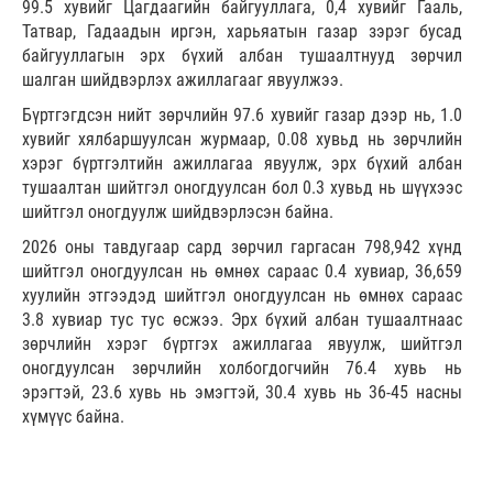
99.5 хувийг Цагдаагийн байгууллага, 0,4 хувийг Гааль,
Татвар, Гадаадын иргэн, харьяатын газар зэрэг бусад
байгууллагын эрх бүхий албан тушаалтнууд зөрчил
шалган шийдвэрлэх ажиллагааг явуулжээ.
Бүртгэгдсэн нийт зөрчлийн 97.6 хувийг газар дээр нь, 1.0
хувийг хялбаршуулсан журмаар, 0.08 хувьд нь зөрчлийн
хэрэг бүртгэлтийн ажиллагаа явуулж, эрх бүхий албан
тушаалтан шийтгэл оногдуулсан бол 0.3 хувьд нь шүүхээс
шийтгэл оногдуулж шийдвэрлэсэн байна.
2026 оны тавдугаар сард зөрчил гаргасан 798,942 хүнд
шийтгэл оногдуулсан нь өмнөх сараас 0.4 хувиар, 36,659
хуулийн этгээдэд шийтгэл оногдуулсан нь өмнөх сараас
3.8 хувиар тус тус өсжээ. Эрх бүхий албан тушаалтнаас
зөрчлийн хэрэг бүртгэх ажиллагаа явуулж, шийтгэл
оногдуулсан зөрчлийн холбогдогчийн 76.4 хувь нь
эрэгтэй, 23.6 хувь нь эмэгтэй, 30.4 хувь нь 36-45 насны
хүмүүс байна.