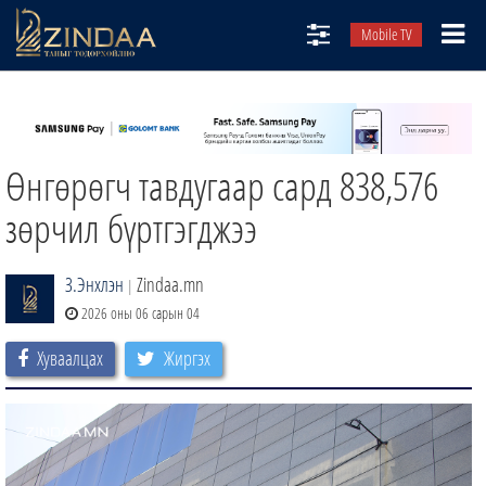
Mobile TV
НИЙТЛЭЛЧИД
ТВ8
Өнгөрөгч тавдугаар сард 838,576
ӨГЛӨӨНИЙ СОНИН
АУДИО ЗОХИОЛ
зөрчил бүртгэгджээ
ЗИНДАА СЭТГҮҮЛ
З.Энхлэн
Zindaa.mn
|
2026 оны 06 сарын 04
Хуваалцах
Жиргэх