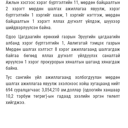
Ажлын хэсгээс хэрэг бүртгэлтийн 11, мөрдөн байцаалтын
2 хэрэгт мөрдөн шалгах ажиллагаа явуулж, хэрэг
бүртгэлтийн 1 хэргийг хааж, 1 хэргийг нэгтгэж, мөрдөн
байцаалтын 1 хэрэгт яллах дүгнэлт үйлдэж, шүүхээр
шийдвэрлүүлсэн байна.
Одоо Цагдаагийн ерөнхий газрын Эрүүгийн цагдаагийн
албанд хэрэг бүртгэлтийн 1, Авлигатай тэмцэх газрын
Мөрдөн шалгах хэлтэст 8 хэрэг ажиллагаанд шалгагдаж
байгаа бөгөөд яллах дүгнэлт үйлдүүлэх саналтай
ирүүлсэн 1 хэрэг прокурорын хяналтын шатанд хянагдаж
байна.
Тус сангийн үйл ажиллагаанд холбогдуулан мөрдөн
шалгах ажиллагаа явуулж эхэлснээс хойш хугацаанд нийт
694 суралцагчаас 3,054,210 ам.доллар (одоогийн ханшаар
10,2 тэрбум төгрөг)-ын гадаад зээлийн эргэн төлөлт
хийгджээ.