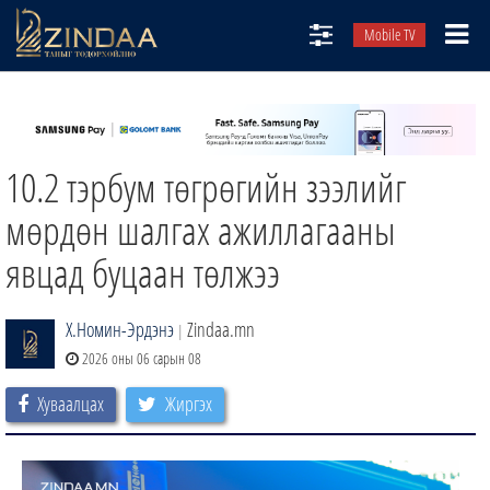
Mobile TV
НИЙТЛЭЛЧИД
ТВ8
10.2 тэрбум төгрөгийн зээлийг
ӨГЛӨӨНИЙ СОНИН
АУДИО ЗОХИОЛ
мөрдөн шалгах ажиллагааны
ЗИНДАА СЭТГҮҮЛ
явцад буцаан төлжээ
Х.Номин-Эрдэнэ
Zindaa.mn
|
2026 оны 06 сарын 08
Хуваалцах
Жиргэх