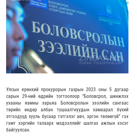
Улсын ерөнхий прокурорын газрын 2023 оны 5 дугаар
сарын 29-ний өдрийн тогтоолоор “Боловсрол, шинжлэх
ухааны яамны харьяа Боловсролын зээлийн сангаас
төрийн өндөр албан тушаалтнуудын хамаарал бүхий
этгээдүүд хууль бусаар тэтгэлэг авч, эргэн төлөөгүй” гэх
гэмт хэргийн талаарх мэдээллийг шалгах ажлын хэсэг
байгуулсан.