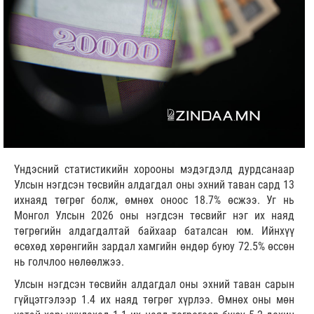
Үндэсний статистикийн хорооны мэдэгдэлд дурдсанаар
Улсын нэгдсэн төсвийн алдагдал оны эхний таван сард 13
ихнаяд төгрөг болж, өмнөх оноос 18.7% өсжээ. Уг нь
Монгол Улсын 2026 оны нэгдсэн төсвийг нэг их наяд
төгрөгийн алдагдалтай байхаар баталсан юм. Ийнхүү
өсөхөд хөрөнгийн зардал хамгийн өндөр буюу 72.5% өссөн
нь голчлоо нөлөөлжээ.
Улсын нэгдсэн төсвийн алдагдал оны эхний таван сарын
гүйцэтгэлээр 1.4 их наяд төгрөг хүрлээ. Өмнөх оны мөн