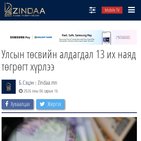
Mobile TV
НИЙТЛЭЛЧИД
ТВ8
Улсын төсвийн алдагдал 13 их наяд
ӨГЛӨӨНИЙ СОНИН
АУДИО ЗОХИОЛ
төгрөгт хүрлээ
ЗИНДАА СЭТГҮҮЛ
Б.Сэцэн
Zindaa.mn
|
2026 оны 06 сарын 16
Хуваалцах
Жиргэх