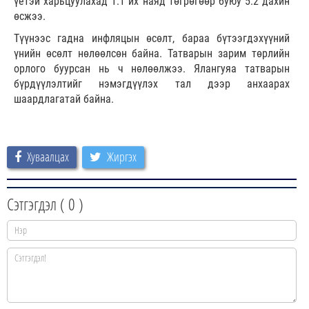
үетэй харьцуулахад 1.1 их наяд төгрөгөөр буюу 5.2 дахин
өсжээ.
Түүнээс гадна инфляцын өсөлт, бараа бүтээгдэхүүний
үнийн өсөлт нөлөөлсөн байна. Татварын зарим төрлийн
орлого буурсан нь ч нөлөөлжээ. Ялангуяа татварын
бүрдүүлэлтийг нэмэгдүүлэх тал дээр анхаарах
шаардлагатай байна.
Хуваалцах
Жиргэх
Сэтгэгдэл (
0
)