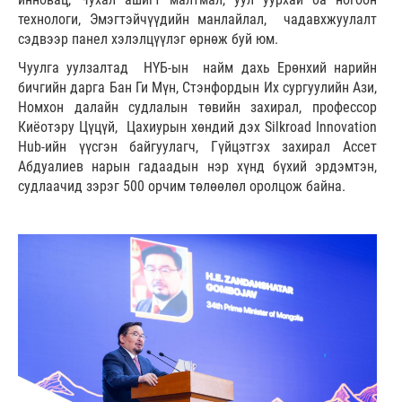
технологи, Эмэгтэйчүүдийн манлайлал, чадавхжуулалт
сэдвээр панел хэлэлцүүлэг өрнөж буй юм.
Чуулга уулзалтад НҮБ-ын найм дахь Ерөнхий нарийн
бичгийн дарга Бан Ги Мүн, Стэнфордын Их сургуулийн Ази,
Номхон далайн судлалын төвийн захирал, профессор
Киёотэру Цүцүй, Цахиурын хөндий дэх Silkroad Innovation
Hub-ийн үүсгэн байгуулагч, Гүйцэтгэх захирал Ассет
Абдуалиев нарын гадаадын нэр хүнд бүхий эрдэмтэн,
судлаачид зэрэг 500 орчим төлөөлөл оролцож байна.