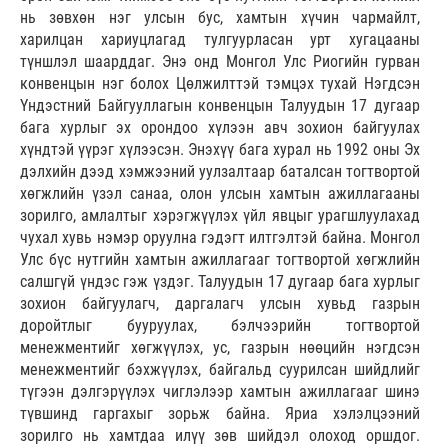
нь зөвхөн нэг улсын бус, хамтын хүчин чармайлт,
харилцан хариуцлагад тулгуурласан урт хугацааны
түншлэл шаарддаг. Энэ онд Монгол Улс Риогийн гурван
конвенцын нэг болох Цөлжилттэй тэмцэх тухай Нэгдсэн
Үндэстний Байгууллагын конвенцын Талуудын 17 дугаар
бага хурлыг эх орондоо хүлээн авч зохион байгуулах
хүндтэй үүрэг хүлээсэн. Энэхүү бага хурал нь 1992 оны Эх
дэлхийн дээд хэмжээний уулзалтаар баталсан тогтвортой
хөгжлийн үзэл санаа, олон улсын хамтын ажиллагааны
зорилго, амлалтыг хэрэгжүүлэх үйл явцыг урагшлуулахад
чухал хувь нэмэр оруулна гэдэгт илтгэлтэй байна. Монгол
Улс бүс нутгийн хамтын ажиллагааг тогтвортой хөгжлийн
салшгүй үндэс гэж үздэг. Талуудын 17 дугаар бага хурлыг
зохион байгуулагч, даргалагч улсын хувьд газрын
доройтлыг бууруулах, бэлчээрийн тогтвортой
менежментийг хөгжүүлэх, ус, газрын нөөцийн нэгдсэн
менежментийг бэхжүүлэх, байгальд суурилсан шийдлийг
түгээн дэлгэрүүлэх чиглэлээр хамтын ажиллагааг шинэ
түвшинд гаргахыг зорьж байна. Яриа хэлэлцээний
зорилго нь хамтдаа илүү зөв шийдэл олоход оршдог.