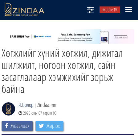
Mobile TV
НИЙТЛЭЛЧИД
ТВ8
Хөгжлийг хүний хөгжил, дижитал
ӨГЛӨӨНИЙ СОНИН
АУДИО ЗОХИОЛ
шилжилт, ногоон хөгжил, сайн
ЗИНДАА СЭТГҮҮЛ
засаглалаар хэмжихийг зорьж
байна
Я.Болор
Zindaa.mn
|
2026 оны 07 сарын 03
Хуваалцах
Жиргэх