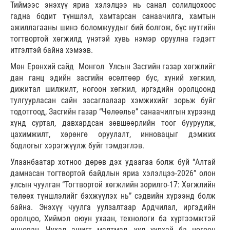
Тиймээс энэхүү яриа хэлэлцээ нь санал солилцохоос
гадна бодит түншлэл, хамтарсан санаачилга, хамтын
ажиллагааны шинэ боломжуудыг бий болгож, бүс нутгийн
тогтвортой хөгжилд үнэтэй хувь нэмэр оруулна гэдэгт
итгэлтэй байна хэмээв.
Мөн Ерөнхий сайд Монгол Улсын Засгийн газар хөгжлийг
дан ганц эдийн засгийн өсөлтөөр бус, хүний хөгжил,
дижитал шилжилт, ногоон хөгжил, иргэдийн оролцоонд
тулгуурласан сайн засаглалаар хэмжихийг зорьж буйг
тодотгоод, Засгийн газар “Чөлөөлье” санаачилгын хүрээнд
хүнд суртал, давхардсан зөвшөөрлийн тоог бууруулж,
цахимжилт, хөрөнгө оруулалт, инновацыг дэмжих
бодлогыг хэрэгжүүлж буйг тэмдэглэв.
Улаанбаатар хотноо дөрөв дэх удаагаа болж буй “Алтай
дамнасан тогтвортой байдлын яриа хэлэлцээ-2026” олон
улсын чуулган “Тогтвортой хөгжлийн зорилго-17: Хөгжлийн
төлөөх түншлэлийг бэхжүүлэх нь” сэдвийн хүрээнд болж
байна. Энэхүү чуулга уулзалтаар Ардчилал, иргэдийн
оролцоо, Хиймэл оюун ухаан, технологи ба хүртээмжтэй
инновац, Чухал ашигт малтмал, уул уурхай ба ногоон