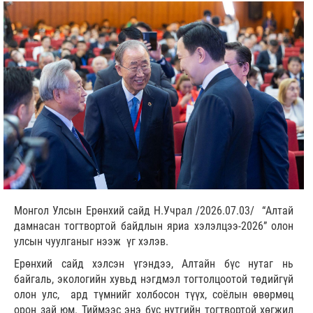
Монгол Улсын Ерөнхий сайд Н.Учрал /2026.07.03/ “Алтай
дамнасан тогтвортой байдлын яриа хэлэлцээ-2026” олон
улсын чуулганыг нээж үг хэлэв.
Ерөнхий сайд хэлсэн үгэндээ, Алтайн бүс нутаг нь
байгаль, экологийн хувьд нэгдмэл тогтолцоотой төдийгүй
олон улс, ард түмнийг холбосон түүх, соёлын өвөрмөц
орон зай юм. Тиймээс энэ бүс нутгийн тогтвортой хөгжил