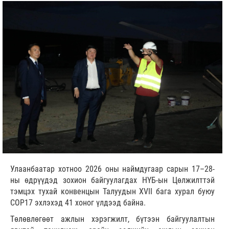
Улаанбаатар хотноо 2026 оны наймдугаар сарын 17–28-
ны өдрүүдэд зохион байгуулагдах НҮБ-ын Цөлжилттэй
тэмцэх тухай конвенцын Талуудын XVII бага хурал буюу
COP17 эхлэхэд 41 хоног үлдээд байна.
Төлөвлөгөөт ажлын хэрэгжилт, бүтээн байгуулалтын