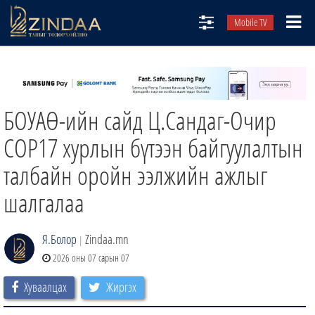
Mobile TV
НИЙТЛЭЛЧИД
ТВ8
БОУАӨ-ийн сайд Ц.Сандаг-Очир
ӨГЛӨӨНИЙ СОНИН
АУДИО ЗОХИОЛ
COP17 хурлын бүтээн байгуулалтын
ЗИНДАА СЭТГҮҮЛ
талбайн оройн ээлжийн ажлыг
шалгалаа
Я.Болор
Zindaa.mn
|
2026 оны 07 сарын 07
Хуваалцах
Жиргэх