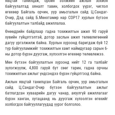
явцтай танилцаж, оройн ээлжийн ажлын зохион
байгуулалтад хяналт тавин, холбогдох үүрэг, чиглэл
өгөхөөр Байгаль орчин, уур амьсгалын сайд Ц.Сандаг-
Очир, Дэд сайд Б.Мөнхтамир нар COP17 хурлын бүтээн
байгуулалтын талбайд ажиллалаа.
Өнөөдрийн байдлаар гадна тохижилтын ажил 90 гаруй
хувийн гүйцэтгэлтэй, дотор заслын ажил төлөвлөгөөний
дагуу үргэлжилж байна. Хурлын хүрээнд баригдаж буй 12
түр байгууламжийг тохижилтын хамт наймдугаар сарын 6-
ны дотор бүрэн дуусгаж, хүлээлгэн өгөхөөр төлөвлөжээ.
Мөн бүтээн байгуулалтын хүрээнд нийт 12 га талбайг
зүлэгжүүлж, 4,800 гаруй бут сөөг тарин, гадна орчны
тохижилтын ажлыг үндсэндээ бүрэн гүйцэтгээд байна.
Ажлын явцтай танилцсан Байгаль орчин, уур амьсгалын
сайд Ц.Сандаг-Очир бүтээн байгуулалтын ажлыг
батлагдсан хуваарийн дагуу чанар, аюулгүй ажиллагааг
бүрэн ханган, хугацаанд нь дуусгаж хүлээлгэн өгөхийг
холбогдох байгууллагуудад үүрэг болголоо.