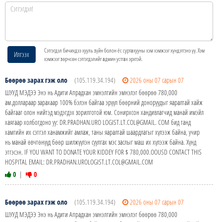
Сэтгэгдэл бичихдээ хууль зүйн болон ёс суртахууны хэм хэмжээг хүндэтгэнэ үү. Хэм
Илгээх
хэмжээг зөрчсөн сэтгэгдэлийг админ устгах эрхтэй.
Бөөрөө зарах гэж оло
(105.119.34.194)
2026 оны 07 сарын 07
ШУУД МЭДЭЭ Энэ нь Адити Апрадхан эмнэлгийн эмнэлэг бөөрөө 780,000
ам.доллараар зарахаар 100% бэлэн байгаа эрүүл бөөрний доноруудыг яаралтай хайж
байгааг олон нийтэд мэдэгдэх зорилготой юм. Сонирхсон хандивлагчид манай имэйл
хаягаар холбогдоно уу: DR.PRADHAN.URO LOGIST.LT.COL@GMAIL. COM бид танд
хамгийн их сэтгэл ханамжийг амлаж, таны яаралтай шаардлагыг хүлээж байна, учир
нь манай өвчтөнүүд бөөр шилжүүлэн суулгах мэс заслыг маш их хүлээж байна. Хүнд
этгэсэн. IF YOU WANT TO DONATE YOUR KIDDEY FOR $ 780,000.OOUSD CONTACT THIS
HOSPITAL EMAIL: DR.PRADHAN.UROLOGIST.LT.COL@GMAIL.COM
0
|
0
Бөөрөө зарах гэж оло
(105.119.34.194)
2026 оны 07 сарын 07
ШУУД МЭДЭЭ Энэ нь Адити Апрадхан эмнэлгийн эмнэлэг бөөрөө 780,000