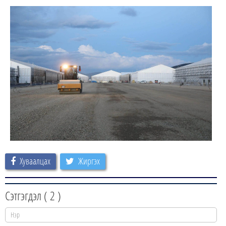
Хуваалцах
Жиргэх
Сэтгэгдэл (
2
)