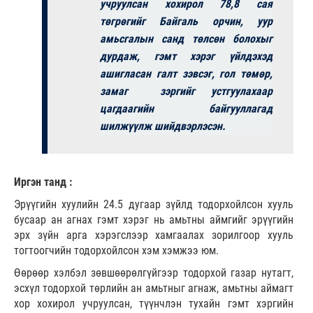
учруулсан хохирол 78,8 сая
төгрөгийг Байгаль орчин, уур
амьсгалын санд төлсөн болохыг
дурдаж, гэмт хэрэг үйлдэхэд
ашигласан галт зэвсэг, гол төмөр,
замаг зэргийг устгуулахаар
цагдаагийн байгууллагад
шилжүүлж шийдвэрлэсэн.
Иргэн танд :
Эрүүгийн хуулийн 24.5 дугаар зүйлд тодорхойлсон хууль
бусаар ан агнах гэмт хэрэг нь амьтны аймгийг эрүүгийн
эрх зүйн арга хэрэгслээр хамгаалах зорилгоор хууль
тогтоогчийн тодорхойлсон хэм хэмжээ юм.
Өөрөөр хэлбэл зөвшөөрөлгүйгээр тодорхой газар нутагт,
эсхүл тодорхой төрлийн ан амьтныг агнаж, амьтны аймагт
хор хохирол учруулсан, түүнчлэн тухайн гэмт хэргийн