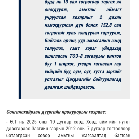
бүрд нь 13 сая төгрөгөөр торгох ял
оногдуулж, амьтны аймагт
учруулсан хохирлыг 2 дахин
нэмэгдүүлсэн дүн болох 152,8 сая
төгрөгийг хувь тэнцүүлэн гаргуулж,
Байгаль орчин, уур амьсгалын санд
төлүүлэх, гэмт хэрэг үйлдэхэд
ашигласан ТОЗ-8 загварын винтов
буу 1 ширхэг, угсарч гагнасан гар
хийцийн буу, сум, сүх, хутга зэргийг
устгахыг Цагдаагийн байгууллагад
даалгаж шийдвэрлэсэн.
Сонгинохайрхан дүүргийн прокурорын газраас:
- Ө.Т нь 2025 оны 10 дугаар сард Ховд аймгийн нутаг
дэвсгэрээс Засгийн газрын 2012 оны 7 дугаар тогтоолоор
батлагдсан ховор амьтны жагсаалтад багтсан