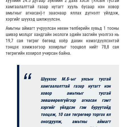
хуулийн 24.5 дугаар зүйлийн 2 дахь хэсэг (Улсын тусгай
хамгаалалттай газар нутагт хууль бусаар нэн ховор
амьтныг агнасан)-т зааснаар яллах дүгнэлт үйлдэж,
хэргийг шүүхэд шилжүүлсэн.
Амьтны аймагт учруулсан нөхөн төлбөрийн хувьд 1 тооны
шивэр молцог хандгайн экологи эдийн засгийн үнэлгээ нь
19,7 сая төгрөг бөгөөд хоёр дахин нэмэгдүүлсэнтэй
тэнцэх хэмжээгээр хохирлыг тооцвол нийт 78,8 сая
төгрөгийн хохирол учирсан байна.
Шүүхээс М.Б-ыг улсын тусгай
хамгаалалттай газар нутагт нэн
ховор амьтныг тусгай
зөвшөөрөлгүйгээр агнасан гэмт
хэргийг үйлдсэн гэм буруутайд
тооцож, 10 сая төгрөгөөр торгох ял
оногдуулж, амьтны аймагт