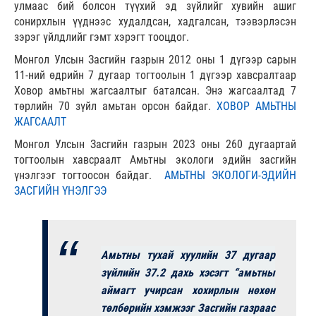
улмаас бий болсон түүхий эд зүйлийг хувийн ашиг
сонирхлын үүднээс худалдсан, хадгалсан, тээвэрлэсэн
зэрэг үйлдлийг гэмт хэрэгт тооцдог.
Монгол Улсын Засгийн газрын 2012 оны 1 дүгээр сарын
11-ний өдрийн 7 дугаар тогтоолын 1 дүгээр хавсралтаар
Ховор амьтны жагсаалтыг баталсан. Энэ жагсаалтад 7
төрлийн 70 зүйл амьтан орсон байдаг.
ХОВОР АМЬТНЫ
ЖАГСААЛТ
Монгол Улсын Засгийн газрын 2023 оны 260 дугаартай
тогтоолын хавсраалт Амьтны экологи эдийн засгийн
үнэлгээг тогтоосон байдаг.
АМЬТНЫ ЭКОЛОГИ-ЭДИЙН
ЗАСГИЙН ҮНЭЛГЭЭ
Амьтны тухай хуулийн 37 дугаар
зүйлийн 37.2 дахь хэсэгт “амьтны
аймагт учирсан хохирлын нөхөн
төлбөрийн хэмжээг Засгийн газраас