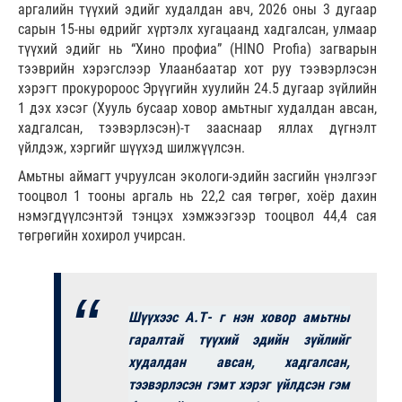
аргалийн түүхий эдийг худалдан авч, 2026 оны 3 дугаар
сарын 15-ны өдрийг хүртэлх хугацаанд хадгалсан, улмаар
түүхий эдийг нь “Хино профиа” (HINO Profia) загварын
тээврийн хэрэгслээр Улаанбаатар хот руу тээвэрлэсэн
хэрэгт прокуророос Эрүүгийн хуулийн 24.5 дугаар зүйлийн
1 дэх хэсэг (Хууль бусаар ховор амьтныг худалдан авсан,
хадгалсан, тээвэрлэсэн)-т зааснаар яллах дүгнэлт
үйлдэж, хэргийг шүүхэд шилжүүлсэн.
Амьтны аймагт учруулсан экологи-эдийн засгийн үнэлгээг
тооцвол 1 тооны аргаль нь 22,2 сая төгрөг, хоёр дахин
нэмэгдүүлсэнтэй тэнцэх хэмжээгээр тооцвол 44,4 сая
төгрөгийн хохирол учирсан.
Шүүхээс А.Т- г нэн ховор амьтны
гаралтай түүхий эдийн зүйлийг
худалдан авсан, хадгалсан,
тээвэрлэсэн гэмт хэрэг үйлдсэн гэм