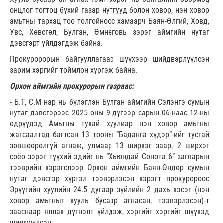
онцлог тогтоц бүхий газар нутгууд болон ховор, нэн ховор
амьтны тархац тоо толгойноос хамаарч Баян-Өлгий, Ховд,
Увс, Хөвсгөл, Булган, Өмнөговь зэрэг аймгийн нутаг
дэвсгэрт үйлдэгдэж байна.
Прокуророрын байгууллагаас шүүхээр шийдвэрлүүлсэн
зарим хэргийг тоймлон хүргэж байна.
Орхон аймгийн прокурорын газраас:
- Б.Т, С.М нар нь бүлэглэн Булган аймгийн Сэлэнгэ сумын
нутаг дэвсгэрээс 2025 оны 9 дүгээр сарын 06-наас 12-ны
өдрүүдэд Амьтны тухай хуулиар нэн ховор амьтны
жагсаалтад багтсан 13 тооны “Баданга хүдэр”-ийг тусгай
зөвшөөрөлгүй агнаж, улмаар 13 ширхэг заар, 2 ширхэг
соёо зэрэг түүхий эдийг нь “Хьюндай Сонота 6” загварын
тээврийн хэрэгслээр Орхон аймгийн Баян-Өндөр сумын
нутаг дэвсгэр хүртэл тээвэрлэсэн хэрэгт прокуророос
Эрүүгийн хуулийн 24.5 дугаар зүйлийн 2 дахь хэсэг (нэн
ховор амьтныг хууль бусаар агнасан, тээвэрлэсэн)-т
зааснаар яллах дүгнэлт үйлдэж, хэргийг хэргийг шүүхэд
шилжүүлсэн.