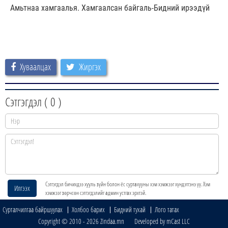
Амьтнаа хамгаалья. Хамгаалсан байгаль-Бидний ирээдүй
Хуваалцах
Жиргэх
Сэтгэгдэл (
0
)
Сэтгэгдэл бичихдээ хууль зүйн болон ёс суртахууны хэм хэмжээг хүндэтгэнэ үү. Хэм
Илгээх
хэмжээг зөрчсөн сэтгэгдэлийг админ устгах эрхтэй.
Сурталчилгаа байршуулах
Холбоо барих
Бидний тухай
Лого татах
Copyright © 2010 - 2026 Zindaa.mn Developed by mCast LLC