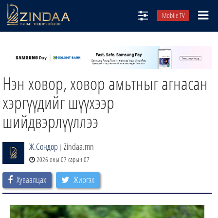
Mobile TV
НИЙТЛЭЛЧИД
ТВ8
Нэн ховор, ховор амьтныг агнасан
ӨГЛӨӨНИЙ СОНИН
АУДИО ЗОХИОЛ
хэргүүдийг шүүхээр
ЗИНДАА СЭТГҮҮЛ
шийдвэрлүүллээ
Ж.Сондор
Zindaa.mn
|
2026 оны 07 сарын 07
Хуваалцах
Жиргэх