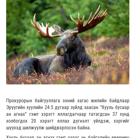
Прокурорын байгууллага эхний хагас жилийн байдлаар
Эрүүгийн хуулийн 24.5 дугаар зүйлд заасан “Хууль бусаар
ан агнах” гэмт хэрэгт яллагдагчаар татагдсан 37 хүнд
холбогдох 20 хэрэгт яллах дүгнэлт үйлдэж, хэргийг
шүүхэд шилжүүлж шийдвэрлэсэн байна.
Хууль бусаар ан агнах гэмт хэрэг нь байгалийн өвөрмөц