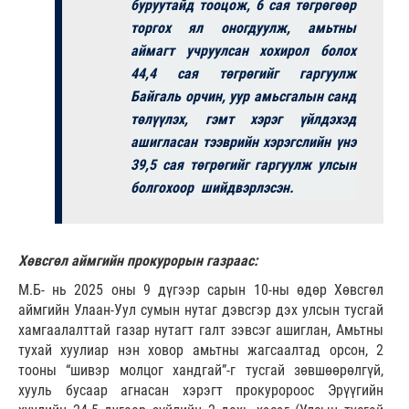
буруутайд тооцож, 6 сая төгрөгөөр
торгох ял оногдуулж, амьтны
аймагт учруулсан хохирол болох
44,4 сая төгрөгийг гаргуулж
Байгаль орчин, уур амьсгалын санд
төлүүлэх, гэмт хэрэг үйлдэхэд
ашигласан тээврийн хэрэгслийн үнэ
39,5 сая төгрөгийг гаргуулж улсын
болгохоор шийдвэрлэсэн.
Хөвсгөл аймгийн прокурорын газраас:
М.Б- нь 2025 оны 9 дүгээр сарын 10-ны өдөр Хөвсгөл
аймгийн Улаан-Уул сумын нутаг дэвсгэр дэх улсын тусгай
хамгаалалттай газар нутагт галт зэвсэг ашиглан, Амьтны
тухай хуулиар нэн ховор амьтны жагсаалтад орсон, 2
тооны “шивэр молцог хандгай”-г тусгай зөвшөөрөлгүй,
хууль бусаар агнасан хэрэгт прокуророос Эрүүгийн