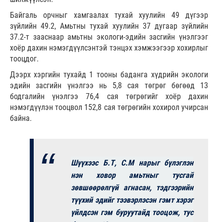
Байгаль орчныг хамгаалах тухай хуулийн 49 дүгээр
зүйлийн 49.2, Амьтны тухай хуулийн 37 дугаар зүйлийн
37.2-т зааснаар амьтны экологи-эдийн засгийн үнэлгээг
хоёр дахин нэмэгдүүлсэнтэй тэнцэх хэмжээгээр хохирлыг
тооцдог.
Дээрх хэргийн тухайд 1 тооны баданга хүдрийн экологи
эдийн засгийн үнэлгээ нь 5,8 сая төгрөг бөгөөд 13
бодгалийн үнэлгээ 76,4 сая төгрөгийг хоёр дахин
нэмэгдүүлэн тооцвол 152,8 сая төгрөгийн хохирол учирсан
байна.
Шүүхээс Б.Т, С.М нарыг бүлэглэн
нэн ховор амьтныг тусгай
зөвшөөрөлгүй агнасан, тэдгээрийн
түүхий эдийг тээвэрлэсэн гэмт хэрэг
үйлдсэн гэм буруутайд тооцож, тус