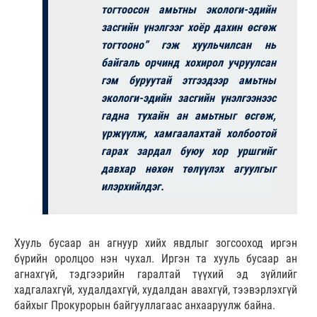
тогтоосон амьтны экологи-эдийн
засгийн үнэлгээг хоёр дахин өсгөж
тогтооно” гэж хуульчилсан нь
байгаль орчинд хохирол учруулсан
гэм буруутай этгээдээр амьтны
экологи-эдийн засгийн үнэлгээнээс
гадна тухайн ан амьтныг өсгөж,
үржүүлж, хамгаалахтай холбоотой
гарах зардал буюу хор уршгийг
давхар нөхөн төлүүлэх агуулгыг
илэрхийлдэг.
Хууль бусаар ан агнуур хийх явдлыг зогсооход иргэн
бүрийн оролцоо нэн чухал. Иргэн та хууль бусаар ан
агнахгүй, тэдгээрийн гаралтай түүхий эд зүйлийг
хадгалахгүй, худалдахгүй, худалдан авахгүй, тээвэрлэхгүй
байхыг Прокурорын байгууллагаас анхааруулж байна.