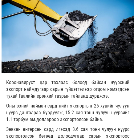
Коронавируст цар тахлаас болоод байсан нүүрсний
экспорт наймдугаар сарын гүйцэтгэлээр огцом нэмэгдсэн
тухай Гаалийн ерөнхий газрын тайланд дурджээ.
Оны эхний найман сард нийт экспортын 26 хувийг чулуун
нүүрс дангаараа бүрдүүлж, 15.2 сая тонн чулуун нүүрсийг
1.1 тэрбум ам.доллароор экспортолсон байна.
Зөвхөн өнгөрсөн сард лгэхэд 3.6 сая тонн чулуун нүүрс
экспортолсон бөгөөд долоодугаар сарын экспортоос