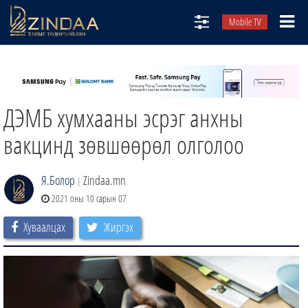
Mobile TV
НИЙТЛЭЛЧИД
ТВ8
ДЭМБ хумхааны эсрэг анхны
ӨГЛӨӨНИЙ СОНИН
АУДИО ЗОХИОЛ
вакцинд зөвшөөрөл олголоо
ЗИНДАА СЭТГҮҮЛ
Я.Болор
Zindaa.mn
|
2021 оны 10 сарын 07
Хуваалцах
Жиргэх