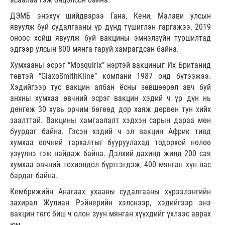
ДЭМБ энэхүү шийдвэрээ Гана, Кени, Малави улсын
явуулж буй судалгааны үр дүнд түшиглэн гаргажээ. 2019
оноос хойш явуулж буй вакцины эмнэлзүйн туршилтад
эдгээр улсын 800 мянга гаруй хамрагдсан байна.
Хумхааны эсрэг “Mosquirix” нэртэй вакциныг Их Британид
төвтэй “GlaxoSmithKline” компани 1987 онд бүтээжээ.
Хэдийгээр тус вакцин албан ёсны зөвшөөрөл авч буй
анхны хумхаа өвчний эсрэг вакцин хэдий ч үр дүн нь
дөнгөж 30 хувь орчим бөгөөд дор хаяж дөрвөн тун хийх
заалттай. Вакцины хамгаалалт хэдхэн сарын дараа мөн
буурдаг байна. Гэсэн хэдий ч эл вакцин Африк тивд
хумхаа өвчний тархалтыг бууруулахад тодорхой нөлөө
үзүүлнэ гэж найдаж байна. Дэлхий дахинд жилд 200 сая
хумхаа өвчний тохиолдол бүртгэгдэж, 400 мянган хүн нас
бардаг байна.
Кембрижийн Анагаах ухааны судалгааны хүрээлэнгийн
захирал Жулиан Рэйнерийн хэлснээр, хэдийгээр энэ
вакцин төгс биш ч олон зуун мянган хүүхдийг үхлээс аврах
юм.