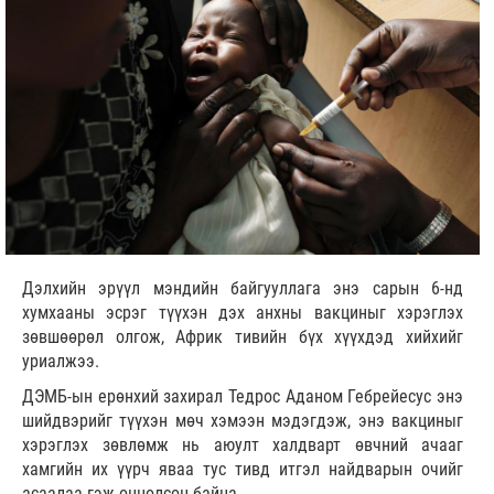
Дэлхийн эрүүл мэндийн байгууллага энэ сарын 6-нд
хумхааны эсрэг түүхэн дэх анхны вакциныг хэрэглэх
зөвшөөрөл олгож, Африк тивийн бүх хүүхдэд хийхийг
уриалжээ.
ДЭМБ-ын ерөнхий захирал Тедрос Аданом Гебрейесус энэ
шийдвэрийг түүхэн мөч хэмээн мэдэгдэж, энэ вакциныг
хэрэглэх зөвлөмж нь аюулт халдварт өвчний ачааг
хамгийн их үүрч яваа тус тивд итгэл найдварын очийг
асаалаа гэж онцолсон байна.