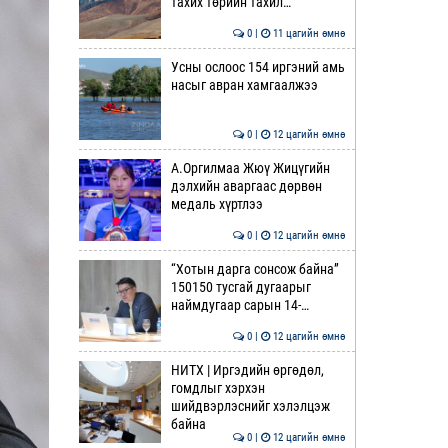
тахих төрийн тахил…
0 |
11 цагийн өмнө
Усны ослоос 154 иргэний амь
насыг авран хамгаалжээ
0 |
12 цагийн өмнө
А.Оргилмаа Жюү Жицүгийн
дэлхийн аваргаас дөрвөн
медаль хүртлээ
0 |
12 цагийн өмнө
“Хотын дарга сонсож байна”
150150 тусгай дугаарыг
наймдугаар сарын 14-…
0 |
12 цагийн өмнө
НИТХ | Иргэдийн өргөдөл,
гомдлыг хэрхэн
шийдвэрлэснийг хэлэлцэж
байна
0 |
12 цагийн өмнө