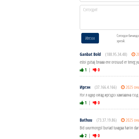
Сэтгэгдэл бичихдэ
Илгээх
эрхтэй.
Ganbat Bold
(188.95.34.48)
2
estoi gutsaj bnaaa ene orosuud er teneg yu
1
|
0
Иргэн
(37.166.4.166)
2025 он
Нэг л өдөр хятад иргэдээ хамгаална гэ
1
|
0
Bathuu
(73.37.19.86)
2025 он
Bid uvurmongol buriad tuvagaa hariin dar
2
|
0