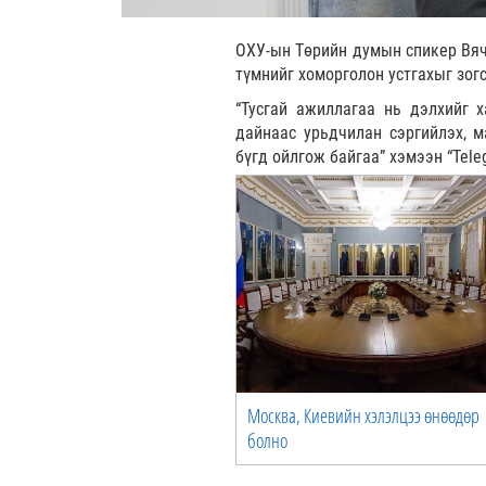
ОХУ-ын Төрийн думын спикер Вяч
түмнийг хоморголон устгахыг зо
“Тусгай ажиллагаа нь дэлхийг х
дайнаас урьдчилан сэргийлэх, 
бүгд ойлгож байгаа” хэмээн “Tele
Москва, Киевийн хэлэлцээ өнөөдөр
болно