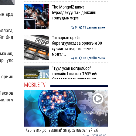
The MongolZ шинэ
бүрэлдэхүүнтэй дэлхийн
ын ард
топуудын эсрэг
0 |
13 цагийн өмнө
ллага,
йг бид
Татварын өрийг
барагдуулахдаа орлогын 30
хувийг татвар төлөгчийн
эмжиж,
мэдэл…
0 |
13 цагийн өмнө
ар улс
“Туул усан цогцолбор”
төслийн I шатны ТЭЗҮ-ийг
Төрийн
боловсруулах ажил 90 ху…
MOBILE TV
0 |
13 цагийн өмнө
Песков
Нийслэлийн иргэдийн
ийлөгч
Төлөөлөгчдийн Хурлын
Ээлжит VIII хуралдаан
эхэллээ
0 |
14 цагийн өмнө
Хар тамхи допаминтай ямар хамааралтай вэ?
ТОО | Гадаад валютын нөөц
7.9 тэрбум ам.доллар давлаа
Бусад
| 2026-08-05