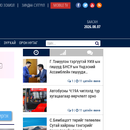
О ЗОХИОЛ
ЗИНДАА СЭТГҮҮЛ
MOBILE TV
БААСАН
2026.08.07
E
ЗУРХАЙ
ОРОН НУТАГ
Г.Тэмүүлэн тэргүүтэй УИХ-ын
гишүүд БНСУ-ын Үндэсний
Ассамблейн гишүүди…
1 |
11 цагийн өмнө
Автобусны Ч:19А чиглэлд түр
хугацаагаар өөрчлөлт орно
0 |
11 цагийн өмнө
ргэх
С.Бямбацогт төрийг төлөөлөн
Сутай хайрхны тэнгэрийг