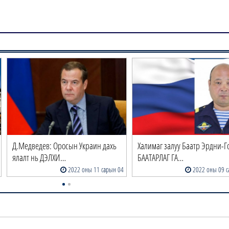
Д.Медведев: Оросын Украин дахь
Халимаг залуу Баатр Эрдни-Г
ялалт нь ДЭЛХИ…
БААТАРЛАГ ГА…
2022 оны 11 сарын 04
2022 оны 09 с