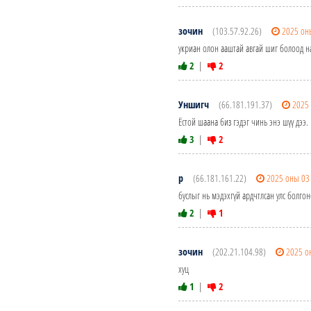
зочин
(103.57.92.26)
2025 он
укриан олон ааштай авгай шиг болоод нат
2
|
2
Уншигч
(66.181.191.37)
2025
Ёстой шаана биз гэдэг чинь энэ шүү дээ.
3
|
2
р
(66.181.161.22)
2025 оны 03
буслыг нь мэдэхгүй ардчтлсан улс болгон
2
|
1
зочин
(202.21.104.98)
2025 о
хуц
1
|
2