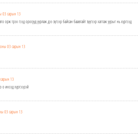
ы 03 сарын 13
о орж трэх гээд оросууд уурлаж дээ зүгээр байсан баавгайг зүүгээр хатгаж уурыг нь хүргээд
 оны 03 сарын 13
 сарын 13
о о инээд хүргээрэй
ны 03 сарын 13