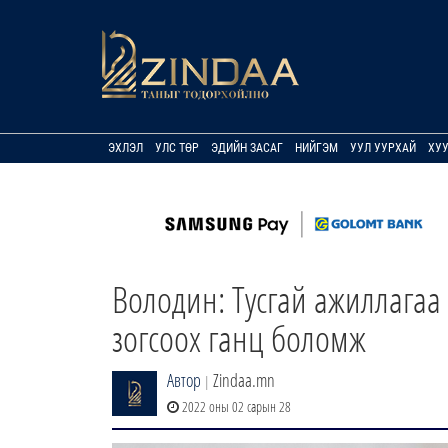
ЭХЛЭЛ
УЛС ТӨР
ЭДИЙН ЗАСАГ
НИЙГЭМ
УУЛ УУРХАЙ
ХУ
Володин: Тусгай ажиллагаа
зогсоох ганц боломж
Автор
Zindaa.mn
|
2022 оны 02 сарын 28