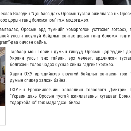
еслав Володин “Донбасс дахь Оросын тусгай ажиллагаа нь Орос
гсоох цорын ганц боломж юм” гэж мэдэгджээ.
амгаалах, Оросын ард түмнийг хоморголон устгахыг зогсоох, а
манай улсын аюулгүй байдлыг хангах цорын ганц боломж гэдги
gram”-даа бичсэн байна.
Тэрбээр мөн Төрийн думын гишүүд Оросын цэргүүдийг д
Украин улсыг энх тайван, эрх чөлөөт, ардчилсан тусга
болгохын төлөө чадах бүхнээ хийнэ гэдгийг хэлжээ.
Харин ОХУ иргэдийнхээ аюулгүй байдлыг хангасан гэж 
думын спикер хэлсэн байна.
ОХУ-ын Ерөнхийлөгчийн хэвлэлийн төлөөлөгч Дмитрий 
“Украин дахь Оросын тусгай ажиллагааны хугацааг Ерөнх
тодорхойлно” гэж мэдэгдсэн билээ.