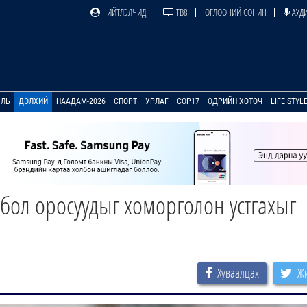
НИЙТЛЭЛЧИД
ТВ8
ӨГЛӨӨНИЙ СОНИН
АУДИ
УЛЬ
ДЭЛХИЙ
НААДАМ-2026
СПОРТ
УРЛАГ
COP17
ӨДРИЙН ХӨТӨЧ
LIFE STYL
 бол оросуудыг хоморголон устгахыг
Хуваалцах
Жи