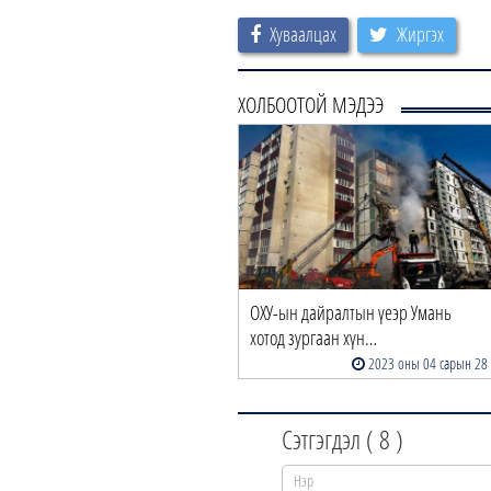
Хуваалцах
Жиргэх
ХОЛБООТОЙ МЭДЭЭ
ОХУ-ын дайралтын үеэр Умань
хотод зургаан хүн…
2023 оны 04 сарын 28
Сэтгэгдэл (
8
)