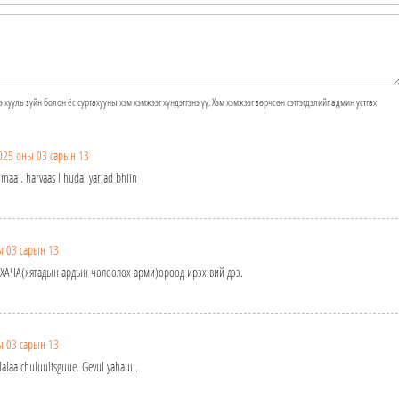
э хууль зүйн болон ёс суртахууны хэм хэмжээг хүндэтгэнэ үү. Хэм хэмжээг зөрчсөн сэтгэгдэлийг админ устгах
025 оны 03 сарын 13
maa . harvaas l hudal yariad bhiin
ы 03 сарын 13
эд ХАЧА(хятадын ардын чөлөөлөх арми)ороод ирэх вий дээ.
ы 03 сарын 13
lalaa chuluultsguue. Gevul yahauu.