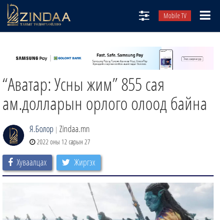
Mobile TV
НИЙТЛЭЛЧИД
ТВ8
“Аватар: Усны жим” 855 сая
ӨГЛӨӨНИЙ СОНИН
АУДИО ЗОХИОЛ
ам.долларын орлого олоод байна
ЗИНДАА СЭТГҮҮЛ
Я.Болор
Zindaa.mn
|
2022 оны 12 сарын 27
Хуваалцах
Жиргэх