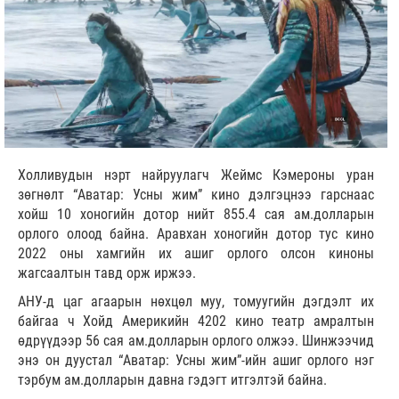
Холливудын нэрт найруулагч Жеймс Кэмероны уран
зөгнөлт “Аватар: Усны жим” кино дэлгэцнээ гарснаас
хойш 10 хоногийн дотор нийт 855.4 сая ам.долларын
орлого олоод байна. Аравхан хоногийн дотор тус кино
2022 оны хамгийн их ашиг орлого олсон киноны
жагсаалтын тавд орж иржээ.
АНУ-д цаг агаарын нөхцөл муу, томуугийн дэгдэлт их
байгаа ч Хойд Америкийн 4202 кино театр амралтын
өдрүүдээр 56 сая ам.долларын орлого олжээ. Шинжээчид
энэ он дуустал “Аватар: Усны жим”-ийн ашиг орлого нэг
тэрбум ам.долларын давна гэдэгт итгэлтэй байна.