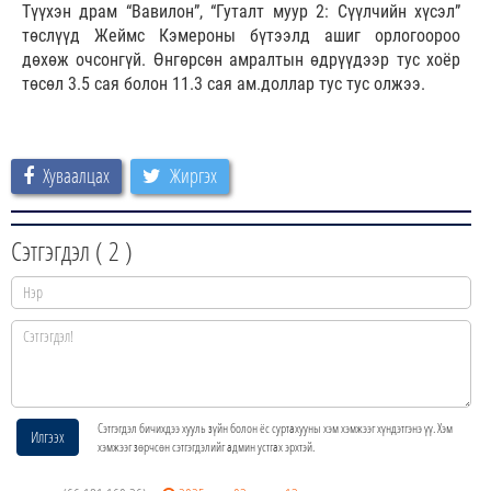
Түүхэн драм “Вавилон”, “Гуталт муур 2: Сүүлчийн хүсэл”
төслүүд Жеймс Кэмероны бүтээлд ашиг орлогоороо
дөхөж очсонгүй. Өнгөрсөн амралтын өдрүүдээр тус хоёр
төсөл 3.5 сая болон 11.3 сая ам.доллар тус тус олжээ.
Хуваалцах
Жиргэх
Сэтгэгдэл (
2
)
Сэтгэгдэл бичихдээ хууль зүйн болон ёс суртахууны хэм хэмжээг хүндэтгэнэ үү. Хэм
Илгээх
хэмжээг зөрчсөн сэтгэгдэлийг админ устгах эрхтэй.