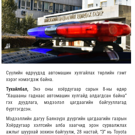
Сүүлийн өдрүүдэд автомашин хулгайлах төрлийн гэмт
хэрэг нэмэгдэж байна.
Тухайлбал,
Энэ оны хоёрдугаар сарын 8-ны өдөр
“Хашааны гаднаас автомашин хулгайд алдагдсан байна”
гэх дуудлага, мэдээлэл цагдаагийн байгууллагад
бүртгэгдсэн.
Мэдээллийн дагуу Баянзүрх дүүргийн цагдаагийн газрын
Хоёрдугаар хэлтсийн алба хаагчид эрэн сурвалжлах
ажлыг шуурхай зохион байгуулж, 28 настай, “З” нь Toyota