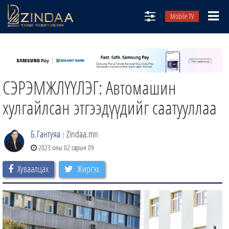
Mobile TV
НИЙТЛЭЛЧИД
ТВ8
СЭРЭМЖЛҮҮЛЭГ: Автомашин
ӨГЛӨӨНИЙ СОНИН
АУДИО ЗОХИОЛ
хулгайлсан этгээдүүдийг саатууллаа
ЗИНДАА СЭТГҮҮЛ
Б.Гантуяа
Zindaa.mn
|
2023 оны 02 сарын 09
Хуваалцах
Жиргэх