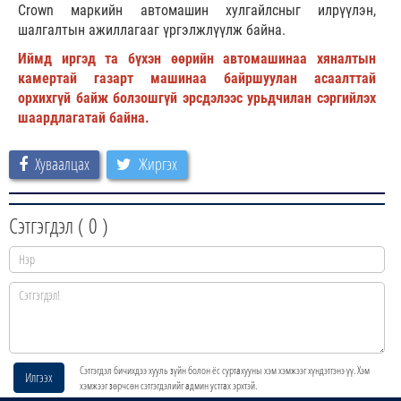
Crown маркийн автомашин хулгайлсныг илрүүлэн,
шалгалтын ажиллагааг үргэлжлүүлж байна.
Иймд иргэд та бүхэн өөрийн автомашинаа хяналтын
камертай газарт машинаа байршуулан асаалттай
орхихгүй байж болзошгүй эрсдэлээс урьдчилан сэргийлэх
шаардлагатай байна.
Хуваалцах
Жиргэх
Сэтгэгдэл (
0
)
Сэтгэгдэл бичихдээ хууль зүйн болон ёс суртахууны хэм хэмжээг хүндэтгэнэ үү. Хэм
Илгээх
хэмжээг зөрчсөн сэтгэгдэлийг админ устгах эрхтэй.