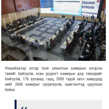
Улаанбаатар хотод теле хяналтын камерын нэгдсэн
төвийг байгуулж, есөн дүүрэгт камерын дэд төвүүдийг
байгуулж, 176 уулзвар, гарц, 3000 гаруй авто замуудад
нийт 2606 камерыг суурилуулж, ашиглалтад оруулсан
байна.