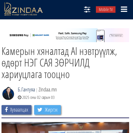
Mobile TV
НИЙТЛЭЛЧИД
ТВ8
Камерын хяналтад АI нэвтрүүлж,
ӨГЛӨӨНИЙ СОНИН
АУДИО ЗОХИОЛ
өдөрт НЭГ САЯ ЗӨРЧИЛД
ЗИНДАА СЭТГҮҮЛ
хариуцлага тооцно
Б.Гантуяа
Zindaa.mn
|
2025 оны 02 сарын 03
Хуваалцах
Жиргэх