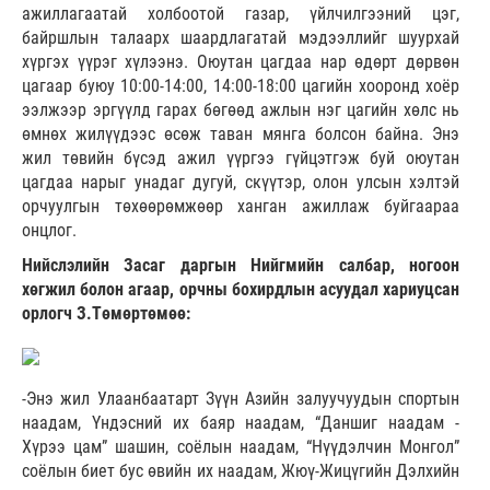
ажиллагаатай холбоотой газар, үйлчилгээний цэг,
байршлын талаарх шаардлагатай мэдээллийг шуурхай
хүргэх үүрэг хүлээнэ. Оюутан цагдаа нар өдөрт дөрвөн
цагаар буюу 10:00-14:00, 14:00-18:00 цагийн хооронд хоёр
ээлжээр эргүүлд гарах бөгөөд ажлын нэг цагийн хөлс нь
өмнөх жилүүдээс өсөж таван мянга болсон байна. Энэ
жил төвийн бүсэд ажил үүргээ гүйцэтгэж буй оюутан
цагдаа нарыг унадаг дугуй, скүүтэр, олон улсын хэлтэй
орчуулгын төхөөрөмжөөр ханган ажиллаж буйгаараа
онцлог.
Нийслэлийн Засаг даргын Нийгмийн салбар, ногоон
хөгжил болон агаар, орчны бохирдлын асуудал хариуцсан
орлогч З.Төмөртөмөө:
-Энэ жил Улаанбаатарт Зүүн Азийн залуучуудын спортын
наадам, Үндэсний их баяр наадам, “Даншиг наадам -
Хүрээ цам” шашин, соёлын наадам, “Нүүдэлчин Монгол”
соёлын биет бус өвийн их наадам, Жюү-Жицүгийн Дэлхийн