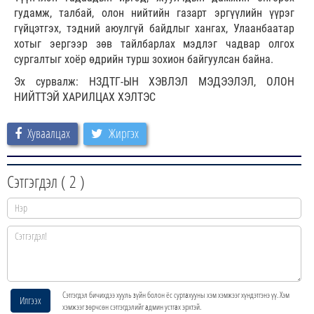
гудамж, талбай, олон нийтийн газарт эргүүлийн үүрэг
гүйцэтгэх, тэдний аюулгүй байдлыг хангах, Улаанбаатар
хотыг эергээр зөв тайлбарлах мэдлэг чадвар олгох
сургалтыг хоёр өдрийн турш зохион байгуулсан байна.
Эх сурвалж: НЗДТГ-ЫН ХЭВЛЭЛ МЭДЭЭЛЭЛ, ОЛОН
НИЙТТЭЙ ХАРИЛЦАХ ХЭЛТЭС
Хуваалцах
Жиргэх
Сэтгэгдэл (
2
)
Сэтгэгдэл бичихдээ хууль зүйн болон ёс суртахууны хэм хэмжээг хүндэтгэнэ үү. Хэм
Илгээх
хэмжээг зөрчсөн сэтгэгдэлийг админ устгах эрхтэй.