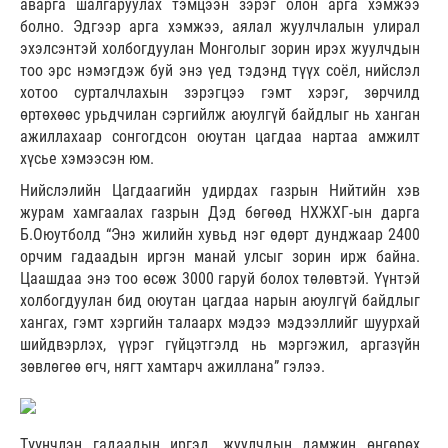
аварга шалгаруулах тэмцээн зэрэг олон арга хэмжээ
болно. Эдгээр арга хэмжээ, аялал жуулчлалын улирал
эхэлсэнтэй холбогдуулан Монголыг зорин ирэх жуулчдын
тоо эрс нэмэгдэж буй энэ үед тэдэнд түүх соёл, нийслэл
хотоо сурталчлахын зэрэгцээ гэмт хэрэг, зөрчилд
өртөхөөс урьдчилан сэргийлж аюулгүй байдлыг нь ханган
ажиллахаар сонгогдсон оюутан цагдаа нартаа амжилт
хүсье хэмээсэн юм.
Нийслэлийн Цагдаагийн удирдах газрын Нийтийн хэв
журам хамгаалах газрын Дэд бөгөөд НХЖХГ-ын дарга
Б.Оюутболд “Энэ жилийн хувьд нэг өдөрт дунджаар 2400
орчим гадаадын иргэн манай улсыг зорин ирж байна.
Цаашдаа энэ тоо өсөж 3000 гаруй болох төлөвтэй. Үүнтэй
холбогдуулан бид оюутан цагдаа нарын аюулгүй байдлыг
хангах, гэмт хэргийн талаарх мэдээ мэдээллийг шуурхай
шийдвэрлэх, үүрэг гүйцэтгэлд нь мэргэжил, аргазүйн
зөвлөгөө өгч, нягт хамтарч ажиллана” гэлээ.
Түүнчлэн гадаадын иргэд, жуулчдын дамжин өнгөрөх