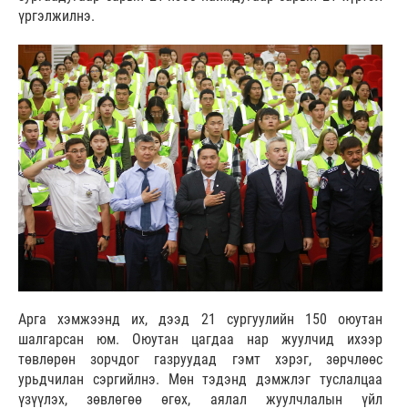
үргэлжилнэ.
Арга хэмжээнд их, дээд 21 сургуулийн 150 оюутан
шалгарсан юм. Оюутан цагдаа нар жуулчид ихээр
төвлөрөн зорчдог газруудад гэмт хэрэг, зөрчлөөс
урьдчилан сэргийлнэ. Мөн тэдэнд дэмжлэг туслалцаа
үзүүлэх, зөвлөгөө өгөх, аялал жуулчлалын үйл