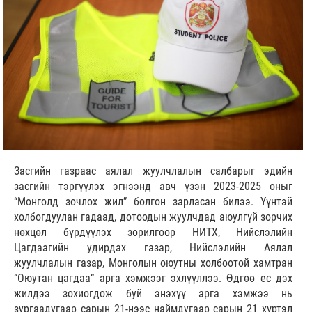
Засгийн газраас аялал жуулчлалын салбарыг эдийн
засгийн тэргүүлэх эгнээнд авч үзэн 2023-2025 оныг
“Монголд зочлох жил” болгон зарласан билээ. Үүнтэй
холбогдуулан гадаад, дотоодын жуулчдад аюулгүй зорчих
нөхцөл бүрдүүлэх зорилгоор НИТХ, Нийслэлийн
Цагдаагийн удирдах газар, Нийслэлийн Аялал
жуулчлалын газар, Монголын оюутны холбоотой хамтран
“Оюутан цагдаа” арга хэмжээг эхлүүллээ. Өдгөө ес дэх
жилдээ зохиогдож буй энэхүү арга хэмжээ нь
зургаадугаар сарын 21-нээс наймдугаар сарын 21 хүртэл