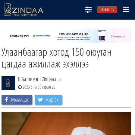
Mobile TV
НИЙТЛЭЛЧИД
ТВ8
Улаанбаатар хотод 150 оюутан
ӨГЛӨӨНИЙ СОНИН
АУДИО ЗОХИОЛ
цагдаа ажиллаж эхэллээ
ЗИНДАА СЭТГҮҮЛ
Б.Батчимэг
Zindaa.mn
|
2023 оны 06 сарын 23
Хуваалцах
Жиргэх