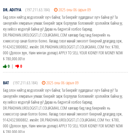
DR. ADITYA
(197.211.63.184)
2025 оны 06 сарын 09
Бид олон нийтэд мэдээлэхийг хүсч байна; Та бөөрийг худалдахыг хүсч байна уу? Та
санхүүгийн хямралын улмаас бөөрийг зарж борлуулах боломжийг эрэлхийлж байна уу,
юу хийхээ мэдэхгүй байна уу? Дараа нь бидэнтэй холбоо бариад
DR.PRADHAN.UROLOGIST.LT.COL@GMAIL.COM хаягаар бид танд бөөрнийх нь
хэмжээгээр санал болгох болно. Яагаад гэвэл манай эмнэлэгт бөөрний дутагдалд орж,
91424323800802. имэйл: DR.PRADHAN.UROLOGIST.LT.COL@GMAIL.COM Yнэ: $780,
000 (Долоон зуун, Наян мянган доллар) APPLY TO SELL YOUR KIDNEY FOR MONEY NOW
$ 780,000.00\n
0
|
0
BAT
(197.211.63.184)
2025 оны 06 сарын 09
Бид олон нийтэд мэдээлэхийг хүсч байна; Та бөөрийг худалдахыг хүсч байна уу? Та
санхүүгийн хямралын улмаас бөөрийг зарж борлуулах боломжийг эрэлхийлж байна уу,
юу хийхээ мэдэхгүй байна уу? Дараа нь бидэнтэй холбоо бариад
DR.PRADHAN.UROLOGIST.LT.COL@GMAIL.COM хаягаар бид танд бөөрнийх нь
хэмжээгээр санал болгох болно. Яагаад гэвэл манай эмнэлэгт бөөрний дутагдалд орж,
91424323800802. имэйл: DR.PRADHAN.UROLOGIST.LT.COL@GMAIL.COM Yнэ: $780,
000 (Долоон зуун, Наян мянган доллар) APPLY TO SELL YOUR KIDNEY FOR MONEY NOW
$ 780,000.00\n