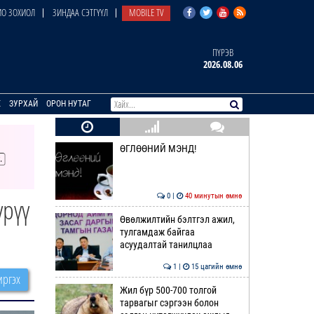
О ЗОХИОЛ
ЗИНДАА СЭТГҮҮЛ
MOBILE TV
ПҮРЭВ
2026.08.06
E
ЗУРХАЙ
ОРОН НУТАГ
ӨГЛӨӨНИЙ МЭНД!
0 |
40 минутын өмнө
үрүү
Өвөлжилтийн бэлтгэл ажил,
тулгамдаж байгаа
асуудалтай танилцлаа
1 |
15 цагийн өмнө
ргэх
Жил бүр 500-700 толгой
тарвагыг сэргээн болон