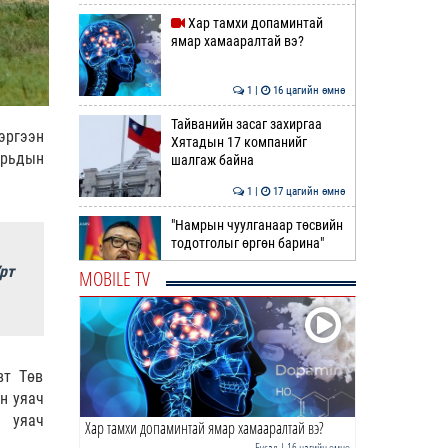
Хар тамхи допаминтай
ямар хамааралтай вэ?
1 |
16 цагийн өмнө
Тайванийн засаг захиргаа
эргээн
Хятадын 17 компанийг
орьдын
шалгаж байна
1 |
17 цагийн өмнө
"Намрын чуулганаар төсвийн
тодотголыг өргөн барина"
рт
MOBILE TV
7 |
18 цагийн өмнө
Ази тивийн аварга
шалгаруулах Олон улсын
таеквон-догийн XI тэмцээн
вт Төв
Мон…
0 |
18 цагийн өмнө
н уяач
н уяач
Хар тамхи допаминтай ямар хамааралтай вэ?
ТББХ | 23 удаа хуралдаж, 72
асуудлыг хэлэлцэж, 4
Бусад
| 16 цагийн өмнө