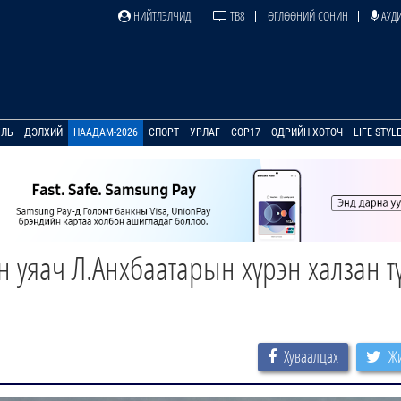
НИЙТЛЭЛЧИД
ТВ8
ӨГЛӨӨНИЙ СОНИН
АУДИ
УЛЬ
ДЭЛХИЙ
НААДАМ-2026
СПОРТ
УРЛАГ
COP17
ӨДРИЙН ХӨТӨЧ
LIFE STYL
 уяач Л.Анхбаатарын хүрэн халзан т
Хуваалцах
Жи