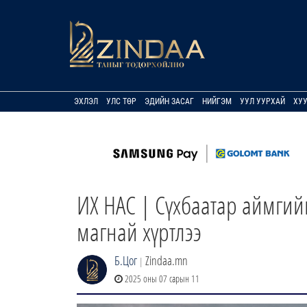
ЭХЛЭЛ
УЛС ТӨР
ЭДИЙН ЗАСАГ
НИЙГЭМ
УУЛ УУРХАЙ
ХУ
ИХ НАС | Сүхбаатар аймгийн
магнай хүртлээ
Б.Цог
Zindaa.mn
|
2025 оны 07 сарын 11