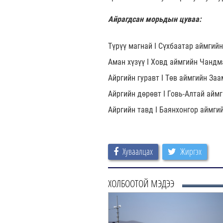
Айрагдсан морьдын цуваа:
Түрүү магнай I Сүхбаатар аймгий
Аман хүзүү I Ховд аймгийн Чандм
Айргийн гуравт I Төв аймгийн За
Айргийн дөрөвт I Говь-Алтай айм
Айргийн тавд I Баянхонгор аймги
Хуваалцах
Жиргэх
ХОЛБООТОЙ МЭДЭЭ