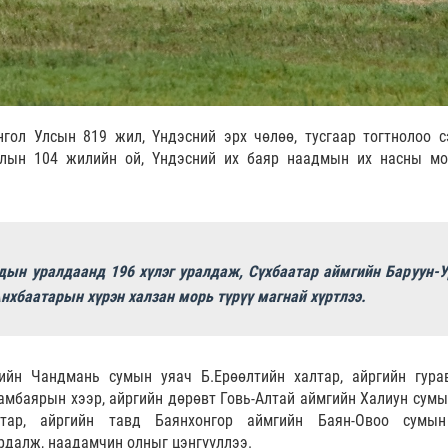
гол Улсын 819 жил, Үндэсний эрх чөлөө, тусгаар тогтнолоо с
алын 104 жилийн ой, Үндэсний их баяр наадмын их насны м
ын уралдаанд 196 хүлэг уралдаж, Сүхбаатар аймгийн Баруун-У
нхбаатарын хүрэн халзан морь түрүү магнай хүртлээ.
ийн Чандмань сумын уяач Б.Ерөөлтийн халтар, айргийн гура
амбаярын хээр, айргийн дөрөвт Говь-Алтай аймгийн Халиун сумы
лтар, айргийн тавд Баянхонгор аймгийн Баян-Овоо сумы
урдалж, наадамчин олныг цэнгүүллээ.