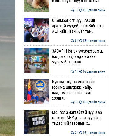
сэлгэн нутагшуулах ажлыг…
1 |
15 цагийн өмнө
С.Бямбацогт Зүүн Азийн
эрэгтэйчүүдийн волейболын
АШТ-ийг нээж, баг там…
0 |
15 цагийн өмнө
ЗАСАГ | Нэг эх үүсвэрээс эм,
бэлдмэл худалдаж авах
журам баталлаа
1 |
16 цагийн өмнө
Бүх шатанд хэмнэлтийн
горимд шилжиж, найр,
наадам, зөвлөгөөнийг
хоригл…
1 |
16 цагийн өмнө
Монгол эмэгтэйтэй нууцаар
гэрлэж, АНУ-д нэвтрүүлсэн
Үндэсний гвардын х…
2 |
16 цагийн өмнө