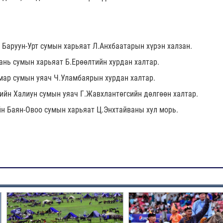
н Баруун-Урт сумын харьяат Л.Анхбаатарын хүрэн халзан.
ань сумын харьяат Б.Ерөөлтийн хурдан халтар.
амар сумын уяач Ч.Уламбаярын хурдан халтар.
гийн Халиун сумын уяач Г.Жавхлантөгсийн дөлгөөн халтар.
йн Баян-Овоо сумын харьяат Ц.Энхтайваны хул морь.