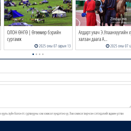
ОЛОН ӨНГӨ | Өгөөмөр бэрийн
Алдарт уяач Э.Улаанхүүгийн х
сургамж
халзан даага А…
2025 оны 07 сарын 13
2025 оны 07 с
э хууль зүйн болон ёс суртахууны хэм хэмжээг хүндэтгэнэ үү. Хэм хэмжээг зөрчсөн сэтгэгдэлийг админ устгах