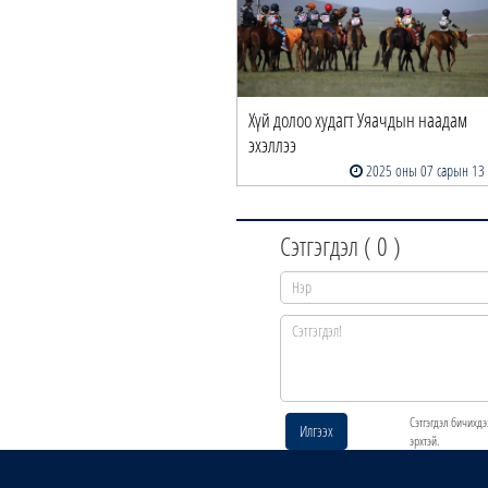
Хүй долоо худагт Уяачдын наадам
эхэллээ
2025 оны 07 сарын 13
Сэтгэгдэл (
0
)
Сэтгэгдэл бичихдэ
Илгээх
эрхтэй.