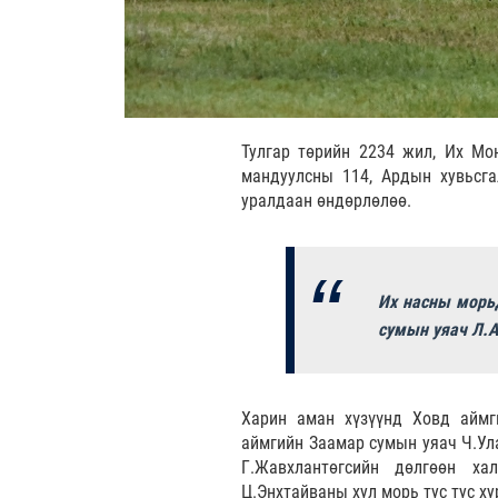
Тулгар төрийн 2234 жил, Их Мон
мандуулсны 114, Ардын хувьсг
уралдаан өндөрлөлөө.
Их насны морьд
сумын уяач Л.А
Харин аман хүзүүнд Ховд аймг
аймгийн Заамар сумын уяач Ч.Ул
Г.Жавхлантөгсийн дөлгөөн ха
Ц.Энхтайваны хул морь тус тус х