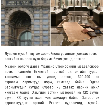
Луврын музейн шугам хоолойноос ус алдаж улмаас номын
сангийнх нь олон зуун баримт бичиг усанд автжээ.
Музейн орлогч дарга Франсис Стейнбокийн мэдээлснээр,
номын сангийн Египетийн эртний эд өлгийн гурван
танхимын нэг нь усанд автаж, 300-400 эх
сурвалж баримтууд норж, гэмтээд байна. Өдгөө
баримтуудыг хуудас бүрээр нь хатаах нарийн ажил
хийгдэж байна. Хамгийн эртний материал нь XIX зууны
сүүлч, ХХ зууны эхэн үед хамаарч байна. Эдгээр эх
сурвалжуудыг эртний Египет судлаачид, музейн