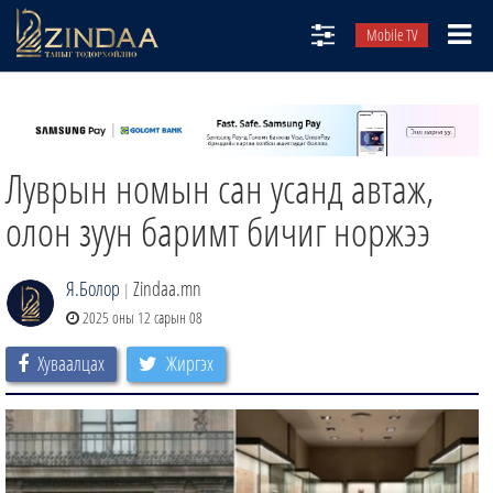
Mobile TV
НИЙТЛЭЛЧИД
ТВ8
Луврын номын сан усанд автаж,
ӨГЛӨӨНИЙ СОНИН
АУДИО ЗОХИОЛ
олон зуун баримт бичиг норжээ
ЗИНДАА СЭТГҮҮЛ
Я.Болор
Zindaa.mn
|
2025 оны 12 сарын 08
Хуваалцах
Жиргэх