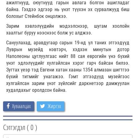
ажилтнууд, оюутнууд гарын авлага болгон ашигладаг
байна. Гэхдээ эдгээр нь үнэт түүхэн эх сурвалжууд биш
болохыг Стейнбок онцолжээ.
Зарим хэвлэлүүдийн мэдээлснээр, шугам хоолойн
хаалтыг буруу нээснээс болж ус алджээ.
Сануулахад, аравдугаар сарын 19-нд үл таних этгээдүүд
Луврын музейд нэвтэрч, хэдхэн минутын дотор
Наполеоны цуглуулгаас нийт 88 сая еврогийн үнэ бүхий
үнэт эдлэлүүдийг хулгайлсан хэрэг гарч байсан билээ.
Зугтах үеэр тэд Евгени хатан хааны 1354 алмазан шигтгээ
бүхий титмийг унагажээ. Гэмт этгээдүүд музейгээс
хулгайлсан зарим үнэт зүйлсийг даркнетээр дамжуулан
худалдахыг оролдсон байна.
Хуваалцах
Жиргэх
Сэтгэгдэл (
0
)