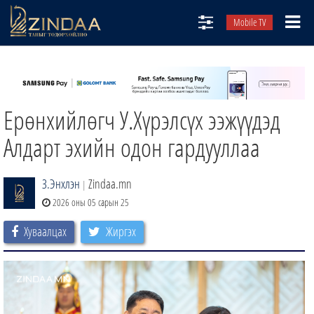
Mobile TV
НИЙТЛЭЛЧИД
ТВ8
Ерөнхийлөгч У.Хүрэлсүх ээжүүдэд
ӨГЛӨӨНИЙ СОНИН
АУДИО ЗОХИОЛ
Алдарт эхийн одон гардууллаа
ЗИНДАА СЭТГҮҮЛ
З.Энхлэн
Zindaa.mn
|
2026 оны 05 сарын 25
Хуваалцах
Жиргэх