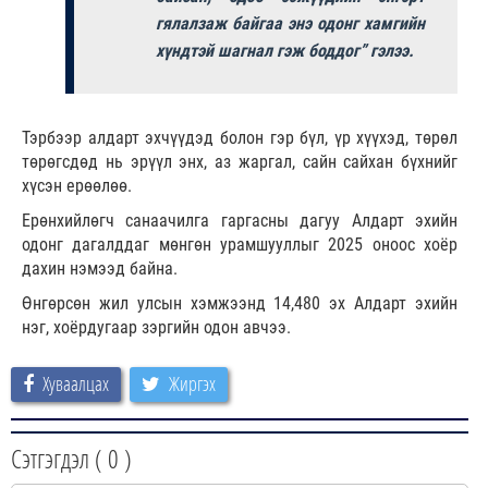
гялалзаж байгаа энэ одонг хамгийн
хүндтэй шагнал гэж боддог” гэлээ.
Тэрбээр алдарт эхчүүдэд болон гэр бүл, үр хүүхэд, төрөл
төрөгсдөд нь эрүүл энх, аз жаргал, сайн сайхан бүхнийг
хүсэн ерөөлөө.
Ерөнхийлөгч санаачилга гаргасны дагуу Алдарт эхийн
одонг дагалддаг мөнгөн урамшууллыг 2025 оноос хоёр
дахин нэмээд байна.
Өнгөрсөн жил улсын хэмжээнд 14,480 эх Алдарт эхийн
нэг, хоёрдугаар зэргийн одон авчээ.
Хуваалцах
Жиргэх
Сэтгэгдэл (
0
)