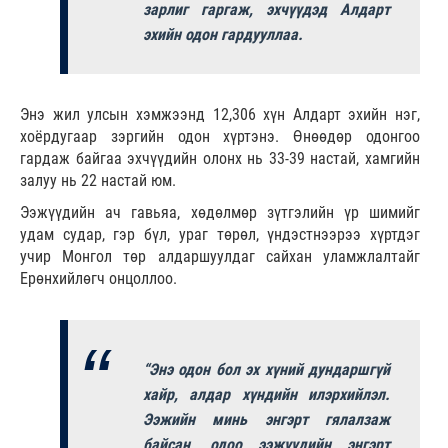
зарлиг гаргаж, эхчүүдэд Алдарт
эхийн одон гардууллаа.
Энэ жил улсын хэмжээнд 12,306 хүн Алдарт эхийн нэг,
хоёрдугаар зэргийн одон хүртэнэ. Өнөөдөр одонгоо
гардаж байгаа эхчүүдийн олонх нь 33-39 настай, хамгийн
залуу нь 22 настай юм.
Ээжүүдийн ач гавьяа, хөдөлмөр зүтгэлийн үр шимийг
удам судар, гэр бүл, ураг төрөл, үндэстнээрээ хүртдэг
учир Монгол төр алдаршуулдаг сайхан уламжлалтайг
Ерөнхийлөгч онцоллоо.
“Энэ одон бол эх хүний дундаршгүй
хайр, алдар хүндийн илэрхийлэл.
Ээжийн минь энгэрт гялалзаж
байсан, одоо ээжүүдийн энгэрт