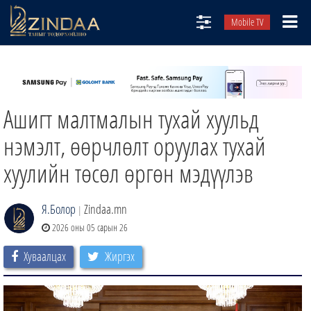
Mobile TV
НИЙТЛЭЛЧИД
ТВ8
Ашигт малтмалын тухай хуульд
ӨГЛӨӨНИЙ СОНИН
АУДИО ЗОХИОЛ
нэмэлт, өөрчлөлт оруулах тухай
ЗИНДАА СЭТГҮҮЛ
хуулийн төсөл өргөн мэдүүлэв
Я.Болор
Zindaa.mn
|
2026 оны 05 сарын 26
Хуваалцах
Жиргэх