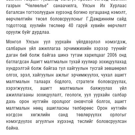
газрын “Чөлөөлье” санаачилга, Улсын Их Хурлаас
баталсан тогтоолуудын хүрээнд богино хугацаанд нэмэлт,
өөрчлөлтийн төсөл боловсруулсныг Г.Дамдинням сайд
тодотгоод хуулийн төслөөр 40 гаруй хувийн өөрчлөлт
оруулж буйг дурдлаа.
Монгол Улсын уул уурхайн үйлдвэрлэл нэмэгдэж,
салбарын үйл ажиллагаа эрчимжихийн хэрээр түүнийг
даган бий болж байгаа шинэ тутам харилцааг 2006 онд
батлагдсан Ашигт малтмалын тухай хуулиар зохицуулахад
хүндрэлтэй болж байгаа тул хайгуулын тусгай зөвшөөрөл
олгох, эрэл, хайгуулын ажлыг эрчимжүүлэх, чухал ашигт
малтмалын талаарх бодлого, стратеги боловсруулах,
хэрэгжүүлэх, ашигт малтмалын баяжуулах үйл
ажиллагааны зохицуулалт, геологи, уул уурхайн салбар
дахь орон нутгийн оролцоог оновчтой болгох, ашигт
малтмалын нөөц ашигласны төлбөрөөс Орон нутгийн
нэгдсэн хөгжлийн санд төвлөрүүлэх орлогыг
нэмэгдүүлэх агуулгын хүрээнд төслийг боловсруулсан
байна.