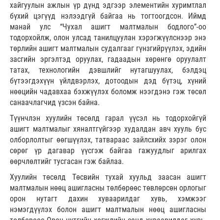
хайгуулын ажлын үр дүнд эдгээр элементийн хуримтлал
бүхий цэгүүд нэлээдгүй байгаа нь тогтоогдсон. Иймд
манай улс “Чухал ашигт малтмалын бодлого”-оо
тодорхойлж, олон улсад танилцуулан хэрэгжүүлснээр энэ
төрлийн ашигт малтмалын судалгааг гүнзгийрүүлэх, эдийн
засгийн эргэлтэд оруулах, гадаадын хөрөнгө оруулалт
татах, технологийн дэвшлийг нутагшуулах, бэлдэц
бүтээгдэхүүн үйлдвэрлэх, дотоодын дэд бүтэц, хүний
нөөцийн чадавхаа бэхжүүлэх боломж нээгдэнэ гэж төсөл
санаачлагчид үзсэн байна.
Түүнчлэн хуулийн төсөлд гарал үүсэл нь тодорхойгүй
ашигт малтмалыг хяналтгүйгээр худалдан авч хууль бус
олборлолтыг өөгшүүлэх, татвараас зайлсхийх зэрэг олон
сөрөг үр дагавар үүсгэж байгаа гажуудлыг арилгах
өөрчлөлтийг тусгасан гэж байлаа.
Хуулийн төсөлд Төсвийн тухай хуульд заасан ашигт
малтмалын нөөц ашигласны төлбөрөөс төвлөрсөн орлогыг
орон нутагт дахин хуваарилдаг хувь, хэмжээг
нэмэгдүүлэх болон ашигт малтмалын нөөц ашигласны