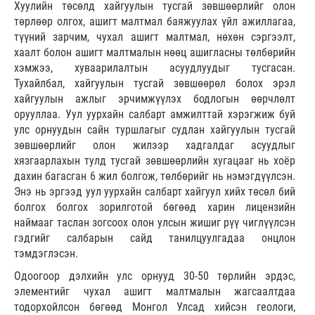
Хуулийн төсөлд хайгуулын тусгай зөвшөөрлийг олон
төрлөөр олгох, ашигт малтмал баяжуулах үйл ажиллагаа,
түүний зарчим, чухал ашигт малтмал, нөхөн сэргээлт,
хаалт болон ашигт малтмалын нөөц ашигласны төлбөрийн
хэмжээ, хуваарилалтын асуудлуудыг тусгасан.
Тухайлбал, хайгуулын тусгай зөвшөөрөл болох эрэл
хайгуулын ажлыг эрчимжүүлэх бодлогын өөрчлөлт
орууллаа. Уул уурхайн салбарт амжилттай хэрэгжиж буй
улс орнуудын сайн туршлагыг судлан хайгуулын тусгай
зөвшөөрлийг олон жилээр хадгалдаг асуудлыг
хязгаарлахын тулд тусгай зөвшөөрлийн хугацааг нь хоёр
дахин багасган 6 жил болгож, төлбөрийг нь нэмэгдүүлсэн.
Энэ нь эргээд уул уурхайн салбарт хайгуул хийх төсөл бий
болгох болгох зорилготой бөгөөд харин лицензийн
наймааг таслан зогсоох олон улсын жишиг рүү чиглүүлсэн
гэдгийг салбарын сайд танилцуулгадаа онцлон
тэмдэглэсэн.
Одоогоор дэлхийн улс орнууд 30-50 төрлийн эрдэс,
элементийг чухал ашигт малтмалын жагсаалтдаа
тодорхойлсон бөгөөд Монгол Улсад хийсэн геологи,