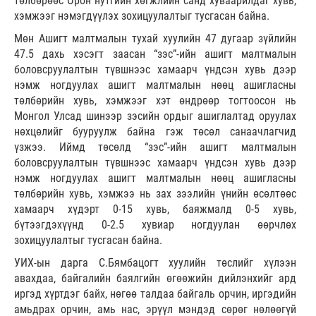
төлбөрөөс Орон нутгийн хөгжлийн санд хуваарилдаг хувь,
хэмжээг нэмэгдүүлэх зохицуулалтыг тусгасан байна.
Мөн Ашигт малтмалын тухай хуулийн 47 дугаар зүйлийн
47.5 дахь хэсэгт заасан “зэс”-ийн ашигт малтмалын
боловсруулалтын түвшнээс хамаарч үндсэн хувь дээр
нэмж ногдуулах ашигт малтмалын нөөц ашигласны
төлбөрийн хувь, хэмжээг хэт өндрөөр тогтоосон нь
Монгол Улсад шинээр зэсийн ордыг ашиглалтад оруулах
нөхцөлийг бууруулж байна гэж төсөл санаачлагчид
үзжээ. Иймд төсөлд “зэс”-ийн ашигт малтмалын
боловсруулалтын түвшнээс хамаарч үндсэн хувь дээр
нэмж ногдуулах ашигт малтмалын нөөц ашигласны
төлбөрийн хувь, хэмжээ нь зах зээлийн үнийн өсөлтөөс
хамаарч хүдэрт 0-15 хувь, баяжмалд 0-5 хувь,
бүтээгдэхүүнд 0-2.5 хувиар ногдуулан өөрчлөх
зохицуулалтыг тусгасан байна.
УИХ-ын дарга С.Бямбацогт хуулийн төслийг хүлээн
авахдаа, байгалийн баялгийн өгөөжийн дийлэнхийг ард
иргэд хүртдэг байх, нөгөө талдаа байгаль орчин, иргэдийн
амьдрах орчин, амь нас, эрүүл мэндэд сөрөг нөлөөгүй