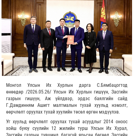
Монгол Улсын Их Хурлын дарга С.Бямбацогтод
өнөөдөр /2026.05.26/ Улсын Их Хурлын гишүүн, Засгийн
газрын гишүүн, Аж үйлдвэр, эрдэс баялгийн сайд
Г.Дамдинням Ашигт малтмалын тухай хуульд нэмэлт,
өөрчлөлт оруулах тухай хуулийн төсөл өргөн мэдүүлэв.
Уг хуульд өөрчлөлт оруулах тухай асуудлыг 2014 оноос
хойш буюу сүүлийн 12 жилийн турш Улсын Их Хурал,
Засгийн газрын түвшинд багагүй ярьсан бөгөөд Засгийн