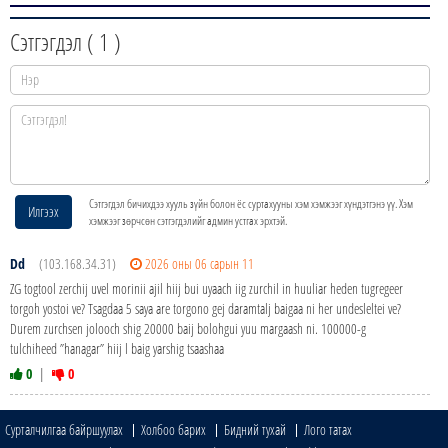
Сэтгэгдэл (
1
)
Сэтгэгдэл бичихдээ хууль зүйн болон ёс суртахууны хэм хэмжээг хүндэтгэнэ үү. Хэм
Илгээх
хэмжээг зөрчсөн сэтгэгдэлийг админ устгах эрхтэй.
Dd
(103.168.34.31)
2026 оны 06 сарын 11
ZG togtool zerchij uvel morinii ajil hiij bui uyaach iig zurchil in huuliar heden tugregeer
torgoh yostoi ve? Tsagdaa 5 saya are torgono gej daramtalj baigaa ni her undesleltei ve?
Durem zurchsen jolooch shig 20000 baij bolohgui yuu margaash ni. 100000-g
tulchiheed ”hanagar” hiij l baig yarshig tsaashaa
0
|
0
Сурталчилгаа байршуулах
Холбоо барих
Бидний тухай
Лого татах