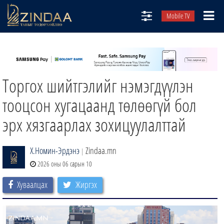
Mobile TV
НИЙТЛЭЛЧИД
ТВ8
Торгох шийтгэлийг нэмэгдүүлэн
ӨГЛӨӨНИЙ СОНИН
АУДИО ЗОХИОЛ
тооцсон хугацаанд төлөөгүй бол
ЗИНДАА СЭТГҮҮЛ
эрх хязгаарлах зохицуулалттай
Х.Номин-Эрдэнэ
Zindaa.mn
|
2026 оны 06 сарын 10
Хуваалцах
Жиргэх