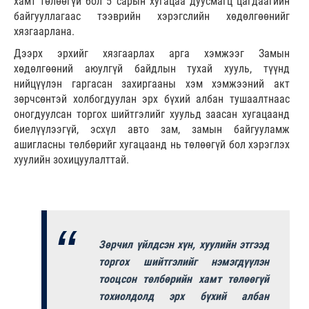
хамт төлөөгүй бол 5 сарын хугацаа дуусмагц цагдаагийн
байгууллагаас тээврийн хэрэгслийн хөдөлгөөнийг
хязгаарлана.
Дээрх эрхийг хязгаарлах арга хэмжээг Замын
хөдөлгөөний аюулгүй байдлын тухай хууль, түүнд
нийцүүлэн гаргасан захиргааны хэм хэмжээний акт
зөрчсөнтэй холбогдуулан эрх бүхий албан тушаалтнаас
оногдуулсан торгох шийтгэлийг хуульд заасан хугацаанд
биелүүлээгүй, эсхүл авто зам, замын байгууламж
ашигласны төлбөрийг хугацаанд нь төлөөгүй бол хэрэглэх
хуулийн зохицуулалттай.
Зөрчил үйлдсэн хүн, хуулийн этгээд
торгох шийтгэлийг нэмэгдүүлэн
тооцсон төлбөрийн хамт төлөөгүй
тохиолдолд эрх бүхий албан