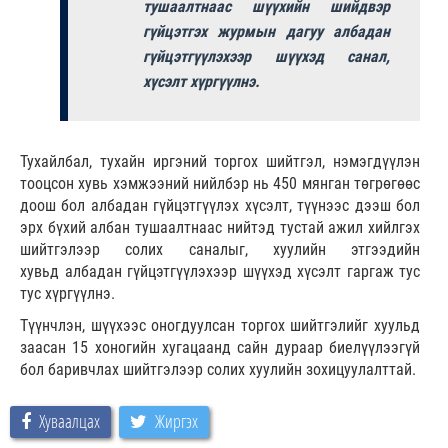
тушаалтнаас шүүхийн шийдвэр
гүйцэтгэх журмын дагуу албадан
гүйцэтгүүлэхээр шүүхэд санал,
хүсэлт хүргүүлнэ.
Тухайлбал, тухайн иргэний торгох шийтгэл, нэмэгдүүлэн
тооцсон хувь хэмжээний нийлбэр нь 450 мянган төгрөгөөс
доош бол албадан гүйцэтгүүлэх хүсэлт, түүнээс дээш бол
эрх бүхий албан тушаалтнаас нийтэд тустай ажил хийлгэх
шийтгэлээр солих саналыг, хуулийн этгээдийн
хувьд албадан гүйцэтгүүлэхээр шүүхэд хүсэлт гаргаж тус
тус хүргүүлнэ.
Түүнчлэн, шүүхээс оногдуулсан торгох шийтгэлийг хуульд
заасан 15 хоногийн хугацаанд сайн дураар биелүүлээгүй
бол баривчлах шийтгэлээр солих хуулийн зохицуулалттай.
Хуваалцах
Жиргэх