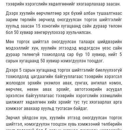
тээврийн хэрэгслийн хөдөлгөөнийг хязгаарлахаар заасан.
Дээрх хуулийн өөрчлөлтөөр эрх бүхий албан тушаалтнаас
зарим төрлийн зөрчилд оногдуулсан торгох шийтгэлийг
хуульд заасан 15 хоногийн хугацаанд сайн дураар төлсөн
бол 50 хувиар хөнгөрүүлэхээр хуульчилсан.
Мөн торгох шийтгэл оногдуулсан талаарх шийдвэрийн
мэдээллийг хүн, хуулийн этгээдэд мэдэгдсэн үеэс сайн
дураар төлөөгүй тохиолдолд сар бүр 10 хувиар, нийт 5
сарын хугацаанд 50 хувиар нэмэгдүүлэн тооцдог.
Дээрх 5 сарын хугацаанд торгох шийтгэлийг биелүүлээгүй
тохиолдолд цагдаагийн байгууллагаас тээврийн хэрэгсэл
жолоодох эрхийн үнэмлэх авах, сунгах, ангилал нэмэх,
өөрчлөх, нөхөн авах эрхийг, автотээврийн асуудал
эрхэлсэн байгууллагаас тээврийн хэрэгслийн эзэмшлийн
шилжилт хөдөлгөөн хийх эрхийг тус тус хязгаарлах арга
хэмжээг авахаар хуульд тусгасан байдаг.
Зөрчил үйлдсэн хүн, хуулийн этгээд оногдуулсан торгох
шийтгэл, нэмэгдүүлэн тооцсон хувь хэмжээний төлбөрийн