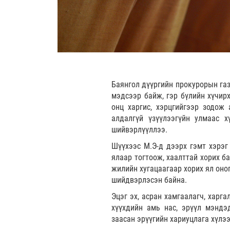
Баянгол дүүргийн прокурорын газ
мэдсээр байж, гэр бүлийн хүчирх
онц харгис, хэрцгийгээр зодож
алдалгүй үзүүлээгүйн улмаас 
шийвэрлүүллээ.
Шүүхээс М.Э-д дээрх гэмт хэрэг
ялаар тогтоож, хаалттай хорих ба
жилийн хугацаагаар хорих ял оно
шийдвэрлэсэн байна.
Эцэг эх, асран хамгаалагч, харг
хүүхдийн амь нас, эрүүл мэндэ
заасан эрүүгийн хариуцлага хүлэ