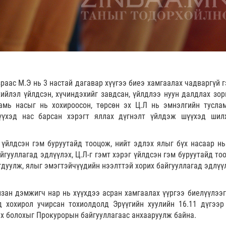
раас М.Э нь 3 настай дагавар хүүгээ биеэ хамгаалах чадваргүй г
ийлэл үйлдсэн, хүчиндэхийг завдсан, үйлдлээ нуун далдлах зор
 амь насыг нь хохироосон, төрсөн эх Ц.Л нь эмнэлгийн тусла
хүүхэд нас барсан хэрэгт яллах дүгнэлт үйлдэж шүүхэд шил
 үйлдсэн гэм буруутайд тооцож, нийт эдлэх ялыг бүх насаар нь
йгууллагад эдлүүлэх, Ц.Л-г гэмт хэрэг үйлдсэн гэм буруутайд то
гдуулж, ялыг эмэгтэйчүүдийн нээлттэй хорих байгууллагад эдлүү
алзан дэмжигч нар нь хүүхдээ асран хамгаалах үүргээ биелүүлээг
д хохирол учирсан тохиолдолд Эрүүгийн хуулийн 16.11 дүгээр
эх болохыг Прокурорын байгууллагаас анхааруулж байна.