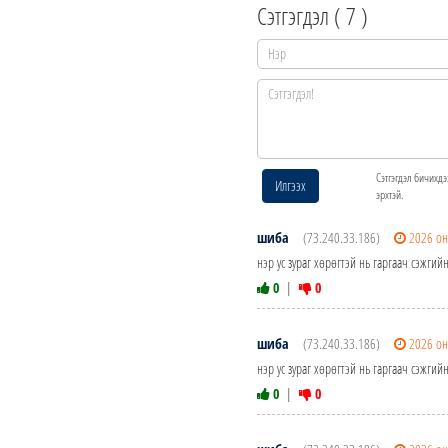
Сэтгэгдэл (
7
)
Сэтгэгдэл бичихдэ
Илгээх
эрхтэй.
шиба
(73.240.33.186)
2026 он
нэр ус зураг хөрөгтэй нь гаргаач сэжгий
0
|
0
шиба
(73.240.33.186)
2026 он
нэр ус зураг хөрөгтэй нь гаргаач сэжгий
0
|
0