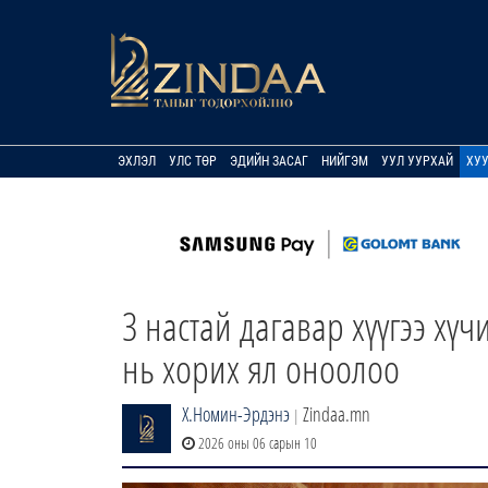
ЭХЛЭЛ
УЛС ТӨР
ЭДИЙН ЗАСАГ
НИЙГЭМ
УУЛ УУРХАЙ
ХУ
3 настай дагавар хүүгээ хү
нь хорих ял оноолоо
Х.Номин-Эрдэнэ
Zindaa.mn
|
2026 оны 06 сарын 10