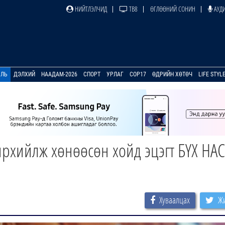
НИЙТЛЭЛЧИД
ТВ8
ӨГЛӨӨНИЙ СОНИН
АУДИ
УЛЬ
ДЭЛХИЙ
НААДАМ-2026
СПОРТ
УРЛАГ
COP17
ӨДРИЙН ХӨТӨЧ
LIFE STYL
чирхийлж хөнөөсөн хойд эцэгт БҮХ НА
Хуваалцах
Жи