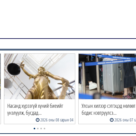
Насанд хүрээгүй хүний биеийг
Улсын хилээр сэтгэцэд нөлөөт
үнэлүүлж, бусдад…
бодис нэвтрүүлсэ…
2026 оны 08 сарын 04
2026 оны 07 с