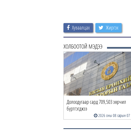
Хуваалцах
Жиргэх
ХОЛБООТОЙ МЭДЭЭ
Долоодугаар сард 709,503 зөрчил
бүртгэгджээ
2026 оны 08 сарын 07