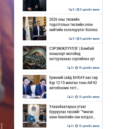
0 |
9 цагийн өмнө
2026 оны төсвийн
тодотголын төслийн олон
нийтийн хэлэлцүүлэг боллоо
0 |
9 цагийн өмнө
СЭРЭМЖЛҮҮЛЭГ | Бамбай
хоншоорт могойнд
хатгуулахаас сэргийлнэ үү!
0 |
10 цагийн өмнө
Ерөнхий сайд БНХАУ-аас сар
бүр 12-15 мянган тонн АИ-92
автобензин тогт…
0 |
10 цагийн өмнө
Улаанбаатарын утааг
бууруулах төслийг “Чингис
хаан баялгийн сан нэгдэл…
0 |
10 цагийн өмнө