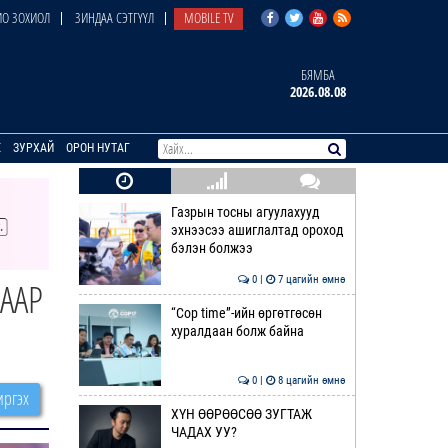
О ЗОХИОЛ
ЗИНДАА СЭТГҮҮЛ
MOBILE TV
БЯМБА
2026.08.08
E
ЗУРХАЙ
ОРОН НУТАГ
Газрын тосны агуулахууд
эхнээсээ ашиглалтад ороход
бэлэн болжээ
0 |
7 цагийн өмнө
СААР
“Cop time”-ийн өргөтгөсөн
хуралдаан болж байна
0 |
8 цагийн өмнө
ргэх
ХҮН ӨӨРӨӨСӨӨ ЗУГТАЖ
ЧАДАХ УУ?