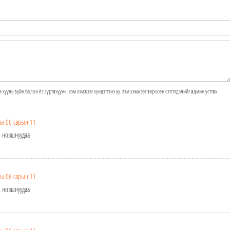
э хууль зүйн болон ёс суртахууны хэм хэмжээг хүндэтгэнэ үү. Хэм хэмжээг зөрчсөн сэтгэгдэлийг админ устгах
ы 06 сарын 11
н новшнуудаа
ы 06 сарын 11
н новшнуудаа