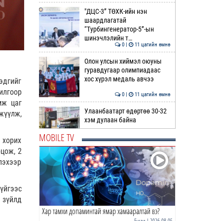
"ДЦС-3” ТӨХК-ийн нэн
шаардлагатай
“Турбингенератор-5”-ын
шинэчлэлийн т…
0 |
11 цагийн өмнө
Олон улсын хиймэл оюуны
гуравдугаар олимпиадаас
хос хүрэл медаль авчээ
эдгийг
илгоор
0 |
11 цагийн өмнө
мж цаг
Улаанбаатарт өдөртөө 30-32
жүүлж,
хэм дулаан байна
MOBILE TV
 хорих
0 |
12 цагийн өмнө
оцож, 2
ДОРНЫН ЗУРХАЙ | Морь,
лэхээр
нохой жилтнээ аливаа үйлийг
хийхэд эерэг сайн
үйгээс
0 |
12 цагийн өмнө
 зүйлд
Хар тамхи допаминтай ямар хамааралтай вэ?
ӨГЛӨӨНИЙ МЭНД!
Бусад
| 2026-08-05