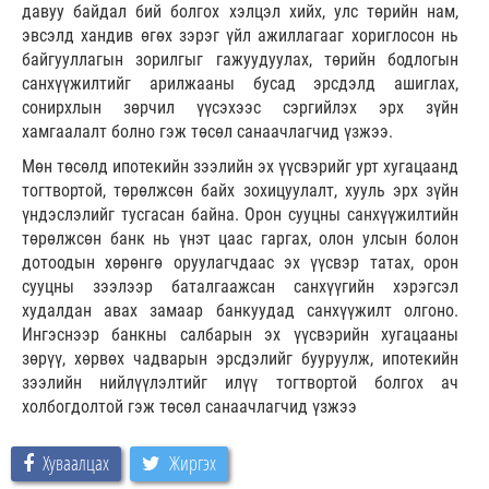
давуу байдал бий болгох хэлцэл хийх, улс төрийн нам,
эвсэлд хандив өгөх зэрэг үйл ажиллагааг хориглосон нь
байгууллагын зорилгыг гажуудуулах, төрийн бодлогын
санхүүжилтийг арилжааны бусад эрсдэлд ашиглах,
сонирхлын зөрчил үүсэхээс сэргийлэх эрх зүйн
хамгаалалт болно гэж төсөл санаачлагчид үзжээ.
Мөн төсөлд ипотекийн зээлийн эх үүсвэрийг урт хугацаанд
тогтвортой, төрөлжсөн байх зохицуулалт, хууль эрх зүйн
үндэслэлийг тусгасан байна. Орон сууцны санхүүжилтийн
төрөлжсөн банк нь үнэт цаас гаргах, олон улсын болон
дотоодын хөрөнгө оруулагчдаас эх үүсвэр татах, орон
сууцны зээлээр баталгаажсан санхүүгийн хэрэгсэл
худалдан авах замаар банкуудад санхүүжилт олгоно.
Ингэснээр банкны салбарын эх үүсвэрийн хугацааны
зөрүү, хөрвөх чадварын эрсдэлийг бууруулж, ипотекийн
зээлийн нийлүүлэлтийг илүү тогтвортой болгох ач
холбогдолтой гэж төсөл санаачлагчид үзжээ
Хуваалцах
Жиргэх