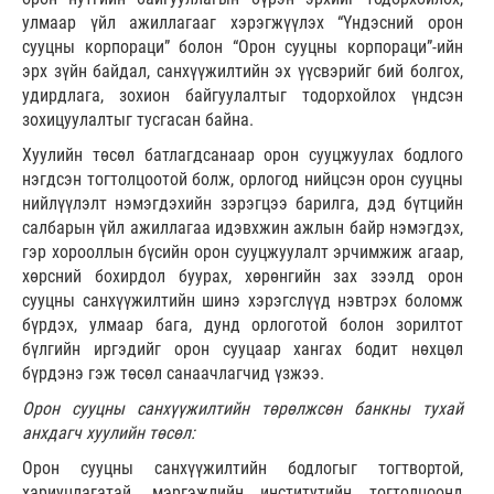
улмаар үйл ажиллагааг хэрэгжүүлэх “Үндэсний орон
сууцны корпораци” болон “Орон сууцны корпорац
и
”-ийн
эрх зүйн байдал, санхүүжилтийн эх үүсвэрийг бий болгох,
удирдлага, зохион байгуулалтыг тодорхойлох үндсэн
зохицуулалтыг тусгасан байна.
Хуулийн төсөл батлагдсанаар орон сууцжуулах бодлого
нэгдсэн тогтолцоотой болж, орлогод нийцсэн орон сууцны
нийлүүлэлт нэмэгдэхийн зэрэгцээ барилга, дэд бүтцийн
салбарын үйл ажиллагаа идэвхжин ажлын байр нэмэгдэх,
гэр хорооллын бүсийн орон сууцжуулалт эрчимжиж агаар,
хөрсний бохирдол буурах, хөрөнгийн зах зээлд орон
сууцны санхүүжилтийн шинэ хэрэгслүүд нэвтрэх боломж
бүрдэх, улмаар бага, дунд орлоготой болон зорилтот
бүлгийн иргэдийг орон сууцаар хангах бодит нөхцөл
бүрдэнэ гэж төсөл санаачлагчид үзжээ.
Орон сууцны санхүүжилтийн төрөлжсөн банкны тухай
анхдагч хуулийн төсөл:
Орон сууцны санхүүжилтийн бодлогыг тогтвортой,
хариуцлагатай, мэргэжлийн институтийн тогтолцоонд