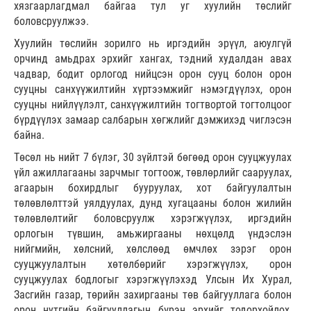
хязгаарлагдмал байгаа тул уг хуулийн төслийг
боловсруулжээ.
Хуулийн төслийн зорилго нь иргэдийн эрүүл, аюулгүй
орчинд амьдрах эрхийг хангах, тэдний худалдан авах
чадвар, бодит орлогод нийцсэн орон сууц болон орон
сууцны санхүүжилтийн хүртээмжийг нэмэгдүүлэх, орон
сууцны нийлүүлэлт, санхүүжилтийн тогтвортой тогтолцоог
бүрдүүлэх замаар салбарын хөгжлийг дэмжихэд чиглэсэн
байна.
Төсөл нь нийт 7 бүлэг, 30 зүйлтэй бөгөөд орон сууцжуулах
үйл ажиллагааны зарчмыг тогтоож, төвлөрлийг сааруулах,
агаарын бохирдлыг бууруулах, хот байгуулалтын
төлөвлөлттэй уялдуулах, дунд хугацааны болон жилийн
төлөвлөлтийг боловсруулж хэрэгжүүлэх, иргэдийн
орлогын түвшин, амьжиргааны нөхцөлд үндэслэн
нийгмийн, хөлсний, хөлслөөд өмчлөх зэрэг орон
сууцжуулалтын хөтөлбөрийг хэрэгжүүлэх, орон
сууцжуулах бодлогыг хэрэгжүүлэхэд Улсын Их Хурал,
Засгийн газар, төрийн захиргааны төв байгууллага болон
орон нутгийн байгууллагын бүрэн эрхийг тодорхойлох,