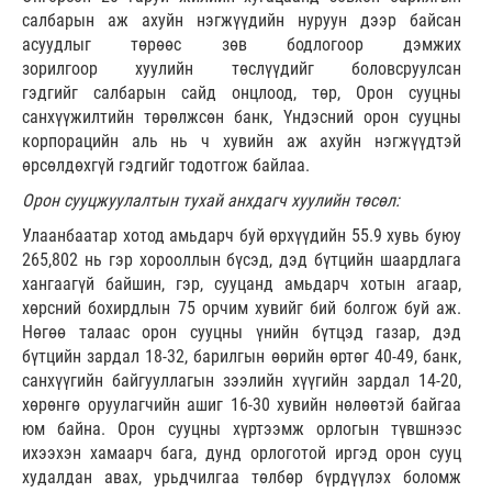
салбарын аж ахуйн нэгжүүдийн нуруун дээр байсан
асуудлыг төрөөс зөв бодлогоор дэмжих
зорилгоор хуулийн төслүүдийг боловсруулсан
гэдгийг салбарын сайд онцлоод, төр, Орон сууцны
санхүүжилтийн төрөлжсөн банк, Үндэсний орон сууцны
корпорацийн аль нь ч хувийн аж ахуйн нэгжүүдтэй
өрсөлдөхгүй гэдгийг тодотгож байлаа.
Орон сууцжуулалтын тухай анхдагч хуулийн төсөл:
Улаанбаатар хотод амьдарч буй өрхүүдийн 55.9 хувь буюу
265,802 нь гэр хорооллын бүсэд, дэд бүтцийн шаардлага
хангаагүй байшин, гэр, сууцанд амьдарч хотын агаар,
хөрсний бохирдлын 75 орчим хувийг бий болгож буй аж.
Нөгөө талаас орон сууцны үнийн бүтцэд газар, дэд
бүтцийн зардал 18-32, барилгын өөрийн өртөг 40-49, банк,
санхүүгийн байгууллагын зээлийн хүүгийн зардал 14-20,
хөрөнгө оруулагчийн ашиг 16-30 хувийн нөлөөтэй байгаа
юм байна. Орон сууцны хүртээмж орлогын түвшнээс
ихээхэн хамаарч бага, дунд орлоготой иргэд орон сууц
худалдан авах, урьдчилгаа төлбөр бүрдүүлэх боломж