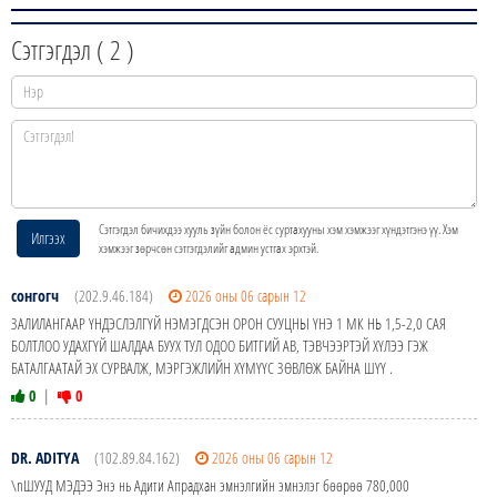
Сэтгэгдэл (
2
)
Сэтгэгдэл бичихдээ хууль зүйн болон ёс суртахууны хэм хэмжээг хүндэтгэнэ үү. Хэм
Илгээх
хэмжээг зөрчсөн сэтгэгдэлийг админ устгах эрхтэй.
сонгогч
(202.9.46.184)
2026 оны 06 сарын 12
ЗАЛИЛАНГААР ҮНДЭСЛЭЛГҮЙ НЭМЭГДСЭН ОРОН СУУЦНЫ ҮНЭ 1 МК НЬ 1,5-2,0 САЯ
БОЛТЛОО УДАХГҮЙ ШАЛДАА БУУХ ТУЛ ОДОО БИТГИЙ АВ, ТЭВЧЭЭРТЭЙ ХҮЛЭЭ ГЭЖ
БАТАЛГААТАЙ ЭХ СУРВАЛЖ, МЭРГЭЖЛИЙН ХҮМҮҮС ЗӨВЛӨЖ БАЙНА ШҮҮ .
0
|
0
DR. ADITYA
(102.89.84.162)
2026 оны 06 сарын 12
\nШУУД МЭДЭЭ Энэ нь Адити Апрадхан эмнэлгийн эмнэлэг бөөрөө 780,000