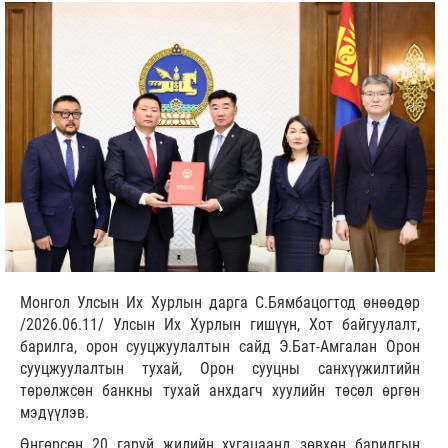
Монгол Улсын Их Хурлын дарга С.Бямбацогтод өнөөдөр
/2026.06.11/ Улсын Их Хурлын гишүүн, Хот байгуулалт,
барилга, орон сууцжуулалтын сайд Э.Бат-Амгалан Орон
сууцжуулалтын тухай, Орон сууцны санхүүжилтийн
төрөлжсөн банкны тухай анхдагч хуулийн төсөл өргөн
мэдүүлэв.
Өнгөрсөн 20 гаруй жилийн хугацаанд зөвхөн барилгын