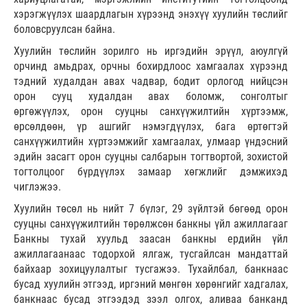
хэрэгжүүлэх шаардлагын хүрээнд энэхүү хуулийн төслийг
боловсруулсан байна.
Хуулийн төслийн зорилго нь иргэдийн эрүүл, аюулгүй
орчинд амьдрах, орчны бохирдлоос хамгаалах хүрээнд
тэдний худалдан авах чадвар, бодит орлогод нийцсэн
орон сууц худалдан авах боломж, сонголтыг
өргөжүүлэх, орон сууцны санхүүжилтийн хүртээмж,
өрсөлдөөн, үр ашгийг нэмэгдүүлэх, бага өртөгтэй
санхүүжилтийн хүртээмжийг хамгаалах, улмаар үндэсний
эдийн засагт орон сууцны салбарын тогтвортой, зохистой
тогтолцоог бүрдүүлэх замаар хөгжлийг дэмжихэд
чиглэжээ.
Хуулийн төсөл нь нийт 7 бүлэг, 29 зүйлтэй бөгөөд орон
сууцны санхүүжилтийн төрөлжсөн банкны үйл ажиллагааг
Банкны тухай хуульд заасан банкны ердийн үйл
ажиллагаанаас тодорхой ялгаж, тусгайлсан мандаттай
байхаар зохицуулалтыг тусгажээ. Тухайлбал, банкнаас
бусад хуулийн этгээд, иргэний мөнгөн хөрөнгийг хадгалах,
банкнаас бусад этгээдэд зээл олгох, аливаа банканд