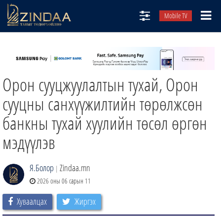
Mobile TV
НИЙТЛЭЛЧИД
ТВ8
Орон сууцжуулалтын тухай, Орон
ӨГЛӨӨНИЙ СОНИН
АУДИО ЗОХИОЛ
сууцны санхүүжилтийн төрөлжсөн
ЗИНДАА СЭТГҮҮЛ
банкны тухай хуулийн төсөл өргөн
мэдүүлэв
Я.Болор
Zindaa.mn
|
2026 оны 06 сарын 11
Хуваалцах
Жиргэх