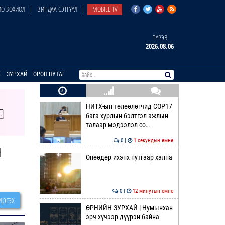
О ЗОХИОЛ
ЗИНДАА СЭТГҮҮЛ
MOBILE TV
ПҮРЭВ
2026.08.06
E
ЗУРХАЙ
ОРОН НУТАГ
НИТХ-ын төлөөлөгчид COP17
бага хурлын бэлтгэл ажлын
талаар мэдээлэл со…
0 |
1 секундын өмнө
н
Өнөөдөр ихэнх нутгаар хална
0 |
12 минутын өмнө
ргэх
ӨРНИЙН ЗУРХАЙ | Нумынхан
эрч хүчээр дүүрэн байна