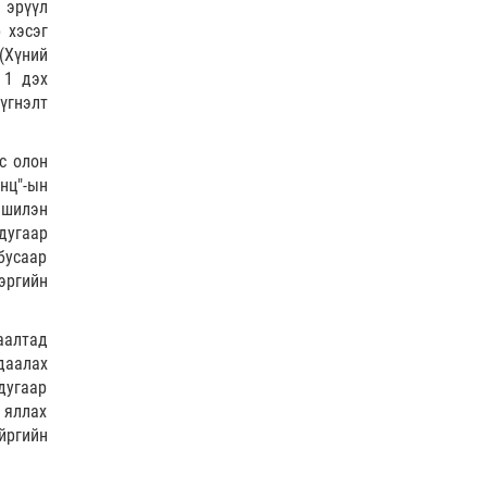
ӨГЛӨӨНИЙ МЭНД!
 эрүүл
 хэсэг
 (Хүний
 1 дэх
0 |
2026-08-05
үгнэлт
с олон
нц"-ын
 шилэн
дугаар
бусаар
хэргийн
саалтад
даалах
дугаар
р яллах
йргийн