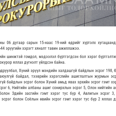
ны 06 дугаар сарын 15-наас 19-ний өдрийг хүртэлх хугацаанд
644 эрүүгийн хэрэгт хяналт тавин ажиллажээ.
ийн шинжтэй гомдол, мэдээлэл бүртгэгдсэн бол хэрэг бүртгэлти
рокурор яллах дүгнэлт үйлдсэн байна.
одруулбал, Хүний эрүүл мэндийн халдашгүй байдлын эсрэг 198, 
 аюулгүй байдал, тээврийн хэрэгслийн ашиглалтын журмын эср
гүй байдлын эсрэг болон Хүний амьд явах эрхийн эсрэг гэмт хэр
срэг 6, Нийтийн албаны ашиг сонирхлын эсрэг 5, Олон нийтийн а
болон Эдийн засгийн гэмт хэрэг тус бүр 4, Авлигын эсрэг 3,
 эсрэг болон Соёлын өвийн эсрэг гэмт хэрэг тус бүр 2 яллах д