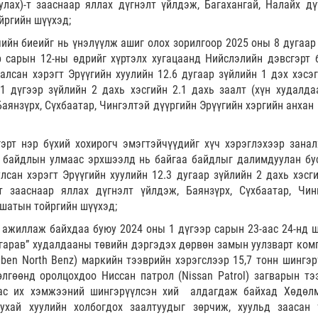
улах)-т зааснаар яллах дүгнэлт үйлдэж, Багахангай, Налайх дү
йргийн шүүхэд;
гчийн биеийг нь үнэлүүлж ашиг олох зорилгоор 2025 оны 8 дугаар
 сарын 12-ны өдрийг хүртэлх хугацаанд Нийслэлийн дэвсгэрт 
алсан хэрэгт Эрүүгийн хуулийн 12.6 дугаар зүйлийн 1 дэх хэсэг
.1 дүгээр зүйлийн 2 дахь хэсгийн 2.1 дахь заалт (хүн худалдаа
Баянзүрх, Сүхбаатар, Чингэлтэй дүүргийн Эрүүгийн хэргийн анхан
гэрт нэр бүхий хохирогч эмэгтэйчүүдийг хүч хэрэглэхээр занал
л байдлын улмаас эрхшээлд нь байгаа байдлыг далимдуулан бу
сан хэрэгт Эрүүгийн хуулийн 12.3 дугаар зүйлийн 2 дахь хэсги
т зааснаар яллах дүгнэлт үйлдэж, Баянзүрх, Сүхбаатар, Чин
 шатын тойргийн шүүхэд;
ор ажиллаж байхдаа буюу 2024 оны 1 дүгээр сарын 23-аас 24-нд 
гарав” худалдааны төвийн дэргэдэх дөрвөн замын уулзварт ком
ben North Benz) маркийн тээврийн хэрэгслээр 15,7 тонн шингэр
өлгөөнд оролцохдоо Ниссан патрол (Nissan Patrol) загварын тэ
аас их хэмжээний шингэрүүлсэн хий алдагдаж байхад Хөдөл
ухай хуулийн холбогдох заалтуудыг зөрчиж, хуульд заасан 