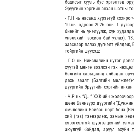
бодисыг хууль бус эргэлтэд ору
Эрүүгийн хэргийн анхан шатны то
- Г.Н нь насанд хүрээгүй хохиро
10-ны өдрөөс 2026 оны 1 дүгээр
биеийг нь үнэлүүлж, хүн худалда
үнэлэхийг зохион байгуулах), 13
зааснаар яллах дүгнэлт үйлдэж, 
тойргийн шүүхэд;
- Г.О нь Нийслэлийн нутаг дэвс
хүүтэй мөнгө зээлсэн гэх нөхцө
бэлгийн харьцаанд албадан оруул
дахь заалт (Бэлгийн мөлжлөг)-
дүүргийн Эрүүгийн хэргийн анхан
- Ч.Р нь “Д...” ХХК-ийн жолоочо
шөнө Баянзүрх дүүргийн “Дүнжин
өмчлөлийн Вэйбэн норт бенз (Bei
хий (газ) тээвэрлэж, замын хөд
хэрэгсэлтэй шүргэлцсэний улм
аюулгүй байдал, эрүүл ахуйн т