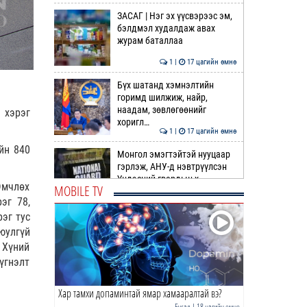
ЗАСАГ | Нэг эх үүсвэрээс эм,
бэлдмэл худалдаж авах
журам баталлаа
1 |
17 цагийн өмнө
Бүх шатанд хэмнэлтийн
горимд шилжиж, найр,
наадам, зөвлөгөөнийг
 хэрэг
хоригл…
1 |
17 цагийн өмнө
йн 840
Монгол эмэгтэйтэй нууцаар
гэрлэж, АНУ-д нэвтрүүлсэн
Үндэсний гвардын х…
Өмчлөх
MOBILE TV
эг 78,
2 |
17 цагийн өмнө
эг тус
Хар тамхи допаминтай
юулгүй
ямар хамааралтай вэ?
 Хүний
үгнэлт
1 |
18 цагийн өмнө
Хар тамхи допаминтай ямар хамааралтай вэ?
Тайванийн засаг захиргаа
Хятадын 17 компанийг
Бусад
| 18 цагийн өмнө