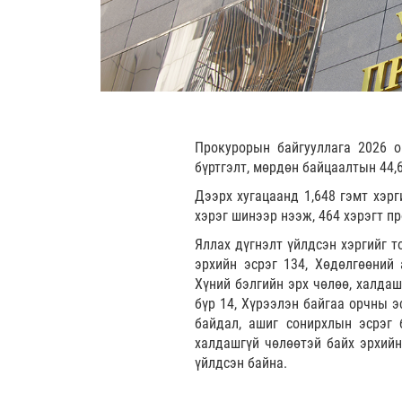
Прокурорын байгууллага 2026 о
бүртгэлт, мөрдөн байцаалтын 44,
Дээрх хугацаанд 1,648 гэмт хэрг
хэрэг шинээр нээж, 464 хэрэгт п
Яллах дүгнэлт үйлдсэн хэргийг т
эрхийн эсрэг 134, Хөдөлгөөний
Хүний бэлгийн эрх чөлөө, халдаш
бүр 14, Хүрээлэн байгаа орчны э
байдал, ашиг сонирхлын эсрэг 
халдашгүй чөлөөтэй байх эрхийн
үйлдсэн байна.