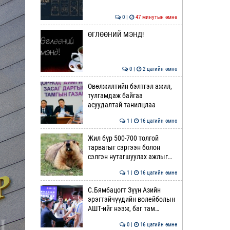
0 |
47 минутын өмнө
ӨГЛӨӨНИЙ МЭНД!
0 |
2 цагийн өмнө
Өвөлжилтийн бэлтгэл ажил,
тулгамдаж байгаа
асуудалтай танилцлаа
1 |
16 цагийн өмнө
Жил бүр 500-700 толгой
тарвагыг сэргээн болон
сэлгэн нутагшуулах ажлыг…
1 |
16 цагийн өмнө
С.Бямбацогт Зүүн Азийн
эрэгтэйчүүдийн волейболын
АШТ-ийг нээж, баг там…
0 |
16 цагийн өмнө