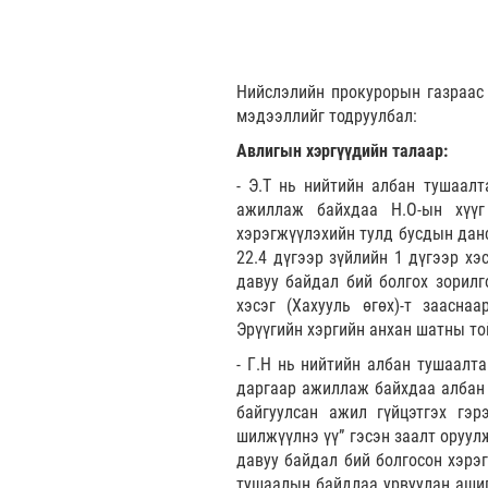
Нийслэлийн прокурорын газраас 
мэдээллийг тодруулбал:
Авлигын хэргүүдийн талаар:
- Э.Т нь нийтийн албан тушаалт
ажиллаж байхдаа Н.О-ын хүүг
хэрэгжүүлэхийн тулд бусдын данс
22.4 дүгээр зүйлийн 1 дүгээр хэ
давуу байдал бий болгох зорилго
хэсэг (Хахууль өгөх)-т заасна
Эрүүгийн хэргийн анхан шатны то
- Г.Н нь нийтийн албан тушаалт
даргаар ажиллаж байхдаа албан 
байгуулсан ажил гүйцэтгэх гэр
шилжүүлнэ үү” гэсэн заалт оруулж
давуу байдал бий болгосон хэрэг
тушаалын байдлаа урвуулан ашигл