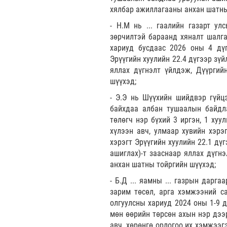
хялбар ажиллагааны анхан шатны
- Н.М нь ... гаалийн газарт у
зөрчилтэй бараанд хяналт шалга
хариуд бусдаас 2026 оны 4 дүг
Эрүүгийн хуулийн 22.4 дүгээр зүй
яллах дүгнэлт үйлдэж, Дүүргий
шүүхэд;
- Э.Э нь Шүүхийн шийдвэр гүйц
байхдаа албан тушаалын байдла
төлөгч нэр бүхий 3 иргэн, 1 хуу
хүлээн авч, улмаар хувийн хэрэ
хэрэгт Эрүүгийн хуулийн 22.1 дү
ашиглах)-т зааснаар яллах дүгнэ
анхан шатны тойргийн шүүхэд;
- Б.Д ... яамны ... газрын дарг
зарим төсөл, арга хэмжээний са
олгуулсны хариуд 2024 оны 1-9 д
мөн өөрийн төрсөн ахын нэр дээр
авч, хөрөнгө орлогоо их хэмжээг