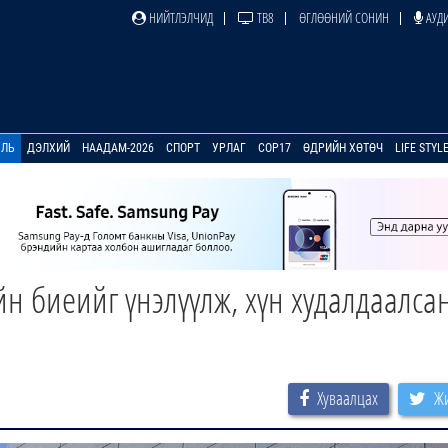
НИЙТЛЭЛЧИД
ТВ8
ӨГЛӨӨНИЙ СОНИН
АУДИ
УЛЬ
ДЭЛХИЙ
НААДАМ-2026
СПОРТ
УРЛАГ
COP17
ӨДРИЙН ХӨТӨЧ
LIFE STYL
йн биеийг үнэлүүлж, хүн худалдаалса
Хуваалцах
Жи