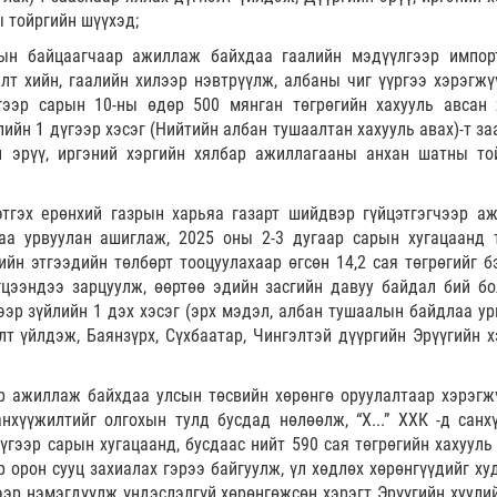
 тойргийн шүүхэд;
лсын байцаагчаар ажиллаж байхдаа гаалийн мэдүүлгээр импор
лт хийн, гаалийн хилээр нэвтрүүлж, албаны чиг үүргээ хэрэгжү
ээр сарын 10-ны өдөр 500 мянган төгрөгийн хахууль авсан 
лийн 1 дүгээр хэсэг (Нийтийн албан тушаалтан хахууль авах)-т з
н эрүү, иргэний хэргийн хялбар ажиллагааны анхан шатны то
этгэх ерөнхий газрын харьяа газарт шийдвэр гүйцэтгэгчээр а
а урвуулан ашиглаж, 2025 оны 2-3 дугаар сарын хугацаанд 
лийн этгээдийн төлбөрт тооцуулахаар өгсөн 14,2 сая төгрөгийг б
гцээндээ зарцуулж, өөртөө эдийн засгийн давуу байдал бий бо
гээр зүйлийн 1 дэх хэсэг (эрх мэдэл, албан тушаалын байдлаа ур
лт үйлдэж, Баянзүрх, Сүхбаатар, Чингэлтэй дүүргийн Эрүүгийн х
аар ажиллаж байхдаа улсын төсвийн хөрөнгө оруулалтаар хэрэгж
нхүүжилтийг олгохын тулд бусдад нөлөөлж, “Х...” ХХК -д санх
үгээр сарын хугацаанд, бусдаас нийт 590 сая төгрөгийн хахууль 
 орон сууц захиалах гэрээ байгуулж, үл хөдлөх хөрөнгүүдийг ху
ээр нэмэгдүүлж үндэслэлгүй хөрөнгөжсөн хэрэгт Эрүүгийн хуулий