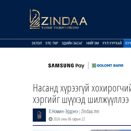
ЭХЛЭЛ
УЛС ТӨР
ЭДИЙН ЗАСАГ
НИЙГЭМ
УУЛ УУРХАЙ
ХУ
Насанд хүрээгүй хохирогчи
хэргийг шүүхэд шилжүүллээ
Х.Номин-Эрдэнэ
Zindaa.mn
|
2026 оны 06 сарын 22