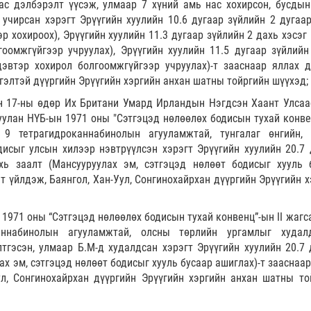
ас дэлбэрэлт үүсэж, улмаар 7 хүний амь нас хохирсон, бусдын
учирсан хэрэгт Эрүүгийн хуулийн 10.6 дугаар зүйлийн 2 дугаар
р хохироох), Эрүүгийн хуулийн 11.3 дугаар зүйлийн 2 дахь хэсэг
оомжгүйгээр учруулах), Эрүүгийн хуулийн 11.5 дугаар зүйлийн
эвтэр хохирол болгоомжгүйгээр учруулах)-т зааснаар яллах д
нгэлтэй дүүргийн Эрүүгийн хэргийн анхан шатны тойргийн шүүхэд;
ын 17-ны өдөр Их Британи Умард Ирландын Нэгдсэн Хаант Улсаа
лан НҮБ-ын 1971 оны "Сэтгэцэд нөлөөлөх бодисын тухай конве
а 9 тетрагидроканнабинолын агууламжтай, тунгалаг өнгийн,
дисыг улсын хилээр нэвтрүүлсэн хэрэгт Эрүүгийн хуулийн 20.7 
хь заалт (Мансууруулах эм, сэтгэцэд нөлөөт бодисыг хууль 
лт үйлдэж, Баянгол, Хан-Уул, Сонгинохайрхан дүүргийн Эрүүгийн 
н 1971 оны “Сэтгэцэд нөлөөлөх бодисын тухай конвенц”-ын II жаг
каннабинолын агууламжтай, олсны төрлийн ургамлыг худал
тгэсэн, улмаар Б.М-д худалдсан хэрэгт Эрүүгийн хуулийн 20.7 
ах эм, сэтгэцэд нөлөөт бодисыг хууль бусаар ашиглах)-т зааснаа
ул, Сонгинохайрхан дүүргийн Эрүүгийн хэргийн анхан шатны то