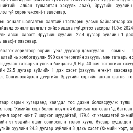
нийтийн албан тушаалтан хахууль авах), Эрүүгийн хуулийн
слэлгүй хөрөнгөжсөн)-т зааснаар,
арын хяналт шалгалтын хэлтсийн татварын улсын байцаагчаар аж
байдалд хяналт шалгалт хийх явцдаа гүйцэтгэх захирал Н.Э-с 2024
ль авсан хэрэгт Эрүүгийн хуулийн 22.4 дүгээр зүйлийн 1 дэх
 авах)-т зааснаар,
болгох зорилгоор өөрийн үеэл дүүгээр дамжуулан ... яамны ... 
алтай нь холбогдуулан 590 сая төгрөгийн хахууль, мөн татварын 
гдуулан татварын улсын байцаагч Д.Н-д 40 сая төгрөгийн хахуу
йн 22.5 дугаар зүйлийн 1 дэх хэсэг (хахууль өгөх)-т зааснаар
ул, Сонгинохайрхан дүүргийн Эрүүгийн хэргийн анхан шатны то
угаар сарын хугацаанд хаягдал тос дахин боловсруулж түлш 
илгоор "Химийн хорт болон аюултай бодисын жагсаалт"-д багтсан 
 хүчил зэрэг нийт 7 ширхэг шуудайтай, 179.6 кг хэмжээтэй химий
ийн этгээдийн ашиг сонирхлын төлөө хууль бусаар худалдан 
үгийн хуулийн 24.3 дугаар зүйлийн 3 дахь хэсэг (Химийн хорт, а