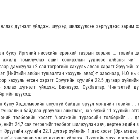
яллах дүгнэлт үйлдэж, шүүхэд шилжүүлсэн хэргүүдээс зарим х
ан буюу Иргэний нисэхийн ерөнхий газрын харьяа ... төвийн д
 ажилд томилуулах ашиг сонирхлын үүднээс албаны чиг 
аар дамжуулан 2 сая төгрөгийн хахууль авсан хэрэгт Эрүүгийн х
сэг (Нийтийн албан тушаалтан хахууль авах)-т зааснаар, Н.О нь 
ор хахууль өгсөн хэрэгт Эрүүгийн хуулийн 22.5 дугаар зүйлийн
ар яллах дүгнэлт үйлдэж, Баянзүрх, Сүхбаатар, Чингэлтэй дү
йргийн шүүхэд;
ан буюу Хөдөлмөрийн аюулгүй байдал эрүүл мэндийн төвийн ... 
тушаалын байдлаа урвуулан ашиглаж, нэр бүхий 11 хуулийн этг
ээний төлбөрийн хэсэгт “багажийн түрээсийн төлбөрийг ... д
, нийт 24,7 сая төгрөгийг төлбөрт шилжүүлэн авч, өөртөө эдийн 
т Эрүүгийн хуулийн 22.1 дүгээр зүйлийн 1 дэх хэсэг (Эрх мэдэл,
ах)-т зааснаар яллах дүгнэлт үйлдэж, Дүүргийн эрүү, иргэний х