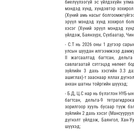
биелүүлээгүй эс үйлдэхүйн улма
мэндэд хүнд, хүндэвтэр хохирол 
(Хүний амь насыг болгоомжгүйгээ
эрүүл мэндэд хүнд хохирол болг
хэсэг (Хүний эрүүл мэндэд хүнд
үйлдэж, Баянзүрх, Сүхбаатар, Чи
- С.Т нь 2026 оны 1 дүгээр сар
улсын шуудан илгээмжээр дамжуу
ІІ жагсаалтад багтсан, дельт
савлагаатай сэтгэцэд нөлөөт бо
зүйлийн 3 дахь хэсгийн 3.3 да
ашиглах)-т зааснаар яллах дүгнэ
анхан шатны тойргийн шүүхэд;
- Б.Д, Ц.С нар нь бүлэглэн НҮБ-ы
багтсан, дельта-9 тетрагидро
зорилгоор хууль бусаар түүж бэл
зүйлийн 2 дахь хэсэг (Мансууруул
дүгнэлт үйлдэж, Баянгол, Хан-У
шүүхэд;