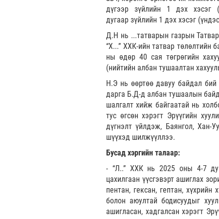
дүгээр зүйлийн 1 дэх хэсэг (
дугаар зүйлийн 1 дэх хэсэг (үндэ
Д.Н нь ...татварын газрын Татв
“Х...” ХХК-ийн татвар төлөлтийн 
ны өдөр 40 сая төгрөгийн хахуу
(нийтийн албан тушаалтан хахууль
Н.Э нь өөртөө давуу байдал бий 
дарга Б.Д-д албан тушаалын байд
шалгалт хийж байгаатай нь холбо
тус өгсөн хэрэгт Эрүүгийн хуули
дүгнэлт үйлдэж, Баянгол, Хан-У
шүүхэд шилжүүллээ.
Бусад хэргийн талаар:
- “Л..” ХХК нь 2025 оны 4-7 д
цахилгаан үүсгэвэрт ашиглах зор
пентан, гексан, гептан, хүхрийн
болон аюултай бодисуудыг хуул
ашигласан, хадгалсан хэрэгт Эрү