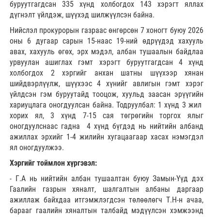
буруутгагдсан 335 хүнд холбогдох 143 хэрэгт яллах
дүгнэлт үйлдэж, шүүхэд шилжүүлсэн байна.
Нийслэл прокурорын газраас өнгөрсөн 7 хоногт буюу 2026
оны 6 дугаар сарын 15-наас 19-ний өдрүүдэд хахууль
авах, хахууль өгөх, эрх мэдэл, албан тушаалын байдлаа
урвуулан ашиглах гэмт хэрэгт буруутгагдсан 4 хүнд
холбогдох 2 хэргийг анхан шатны шүүхээр хянан
шийдвэрлүүлж, шүүхээс 4 хүнийг авлигын гэмт хэрэг
үйлдсэн гэм буруутайд тооцож, хуульд заасан эрүүгийн
хариуцлага оногдуулсан байна. Тодруулбал: 1 хүнд 3 жил
хорих ял, 3 хүнд 7-15 сая төгрөгийн торгох ялыг
оногдуулснаас гадна 4 хүнд бүгдэд нь нийтийн албанд
ажиллах эрхийг 1-4 жилийн хугацаагаар хасах нэмэгдэл
ял оногдуулжээ.
Хэргийг тоймлон хүргэвэл:
- Г.А нь нийтийн албан тушаалтан буюу Замын-Үүд дэх
Гаалийн газрын хяналт, шалгалтын албаны даргаар
ажиллаж байхдаа итгэмжлэгдсэн төлөөлөгч Т.Н-н ачаа,
барааг гаалийн хяналтын талбайд мэдүүлсэн хэмжээнд