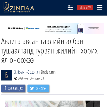
Mobile TV
НИЙТЛЭЛЧИД
ТВ8
Авлига авсан гаалийн албан
ӨГЛӨӨНИЙ СОНИН
АУДИО ЗОХИОЛ
тушаалтанд гурван жилийн хорих
ЗИНДАА СЭТГҮҮЛ
ял оноожээ
Х.Номин-Эрдэнэ
Zindaa.mn
|
2026 оны 06 сарын 23
Хуваалцах
Жиргэх