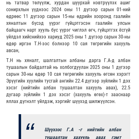
нь татвар төлүүлж, хурдан шуурхай нэвтрүүлэх ашиг
сонирхлын үүднээс 2024 оны 11 дүгээр сарын 01-ний
өдрөөс 11 дүгээр сарын 15-ны өдрийн хооронд гаалийн
хяналтын бүсэд үүрэг гүйцэтгэсэн гаалийн улсын
байцаагч нарт хууль бус үүрэг чиглэл өгч, гүйцэтгэх ёсгүй
үйлдэл хийснийхээ хариуд 2025 оны 1 дүгээр сарын 30-ны
өдөр иргэн Т.Н-ээс бэлнээр 10 сая төгрөгийн хахууль
авсан,
Т.Н нь хяналт, шалгалтын албаны дарга Г.А-д албан
тушаалын байдалтай нь холбогдуулан 2025 оны 1 дүгээр
сарын 30-ны өдөр 10 сая төгрөгийн хахууль өгсөн хэрэгт
Эрүүгийн хуулийн тусгай ангийн 22.4 дүгээр зүйлийн 1 дэх
хэсэг (нийтийн албан тушаалтан хахууль авах), 22.5
дугаар зүйлийн 1 дэх хэсэг (хахууль өгөх)-т зааснаар
яллах дүгнэлт үйлдэж, хэргийг шүүхэд шилжүүлсэн.
Шүүхээс Г.А -г нийтийн албан
тушаалтан хахууль авах гэмт