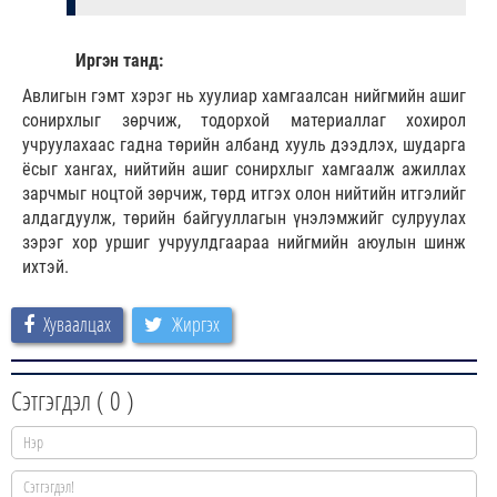
Иргэн танд:
Авлигын гэмт хэрэг нь хуулиар хамгаалсан нийгмийн ашиг
сонирхлыг зөрчиж, тодорхой материаллаг хохирол
учруулахаас гадна төрийн албанд хууль дээдлэх, шударга
ёсыг хангах, нийтийн ашиг сонирхлыг хамгаалж ажиллах
зарчмыг ноцтой зөрчиж, төрд итгэх олон нийтийн итгэлийг
алдагдуулж, төрийн байгууллагын үнэлэмжийг сулруулах
зэрэг хор уршиг учруулдгаараа нийгмийн аюулын шинж
ихтэй.
Хуваалцах
Жиргэх
Сэтгэгдэл (
0
)