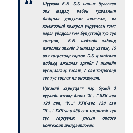
Шүүхээс Б.Б, С.С нарыг бүлэглэн
эрх мэдэл, албан тушаалын
байдлаа урвуулан ашиглаж, их
хэмжээний хохирол учруулсан гэмт
хэрэг үйлдсэн гэм буруутайд тус тус
тооцож, Б.Б- нийтийн албанд
ажиллах эрхийг 3 жилээр хасаж, 15
сая төгрөгөөр торгох, С.С-д нийтийн
албанд ажиллах эрхийг 1 жилийн
хугацаагаар хасаж, 7 сая төгрөгөөр
тус тус торгох ял оногдуулж, .
Иргэний хариуцагч нэр бүхий 3
хуулийн этгээд болох "И...." ХХК-аас
120 сая, "У..." ХХК-аас 120 сая
"Л...." ХХК-аас 450 сая төгрөгийг тус
тус гаргуулж улсын орлого
болгохоор шийдвэрлэсэн.