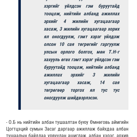
хэргийг үйлдсэн гэм буруутайд
тооцож, нийтийн албанд ажиллах
эрхийг 4 жилийн хугацаагаар
хасаж, 3 жилийн хугацаагаар хорих
ял оногдуулж, гэмт хэрэг үйлдэж
олсон 10 сая төгрөгийг гаргуулж
улсын орлого болгох, мөн Т.Н-г
хахууль өгөх гэмт хэрэг үйлдсэн гэм
буруутайд тооцож, нийтийн албанд
ажиллах эрхийг 3 жилийн
хугацаагаар хасаж, 14 сая
төгрөгөөр торгох ял тус тус
оногдуулж шийдвэрлэсэн.
- О.Б нь нийтийн албан тушаалтан буюу Өмнөговь аймгийн
Цогтцэций сумын Засаг даргаар ажиллаж байхдаа албан
тушаалын байдлаа урвуулан ашиглаж, албан хэрэг, архив