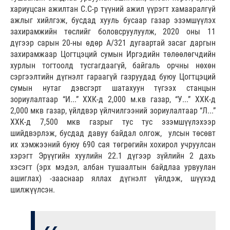
хариуцсан ажилтан С.С-р түүний ажил үүрэгт хамааралгүй
ажлыг хийлгэж, бусдад хууль бусаар газар эзэмшүүлэх
захирамжийн төслийг боловсруулуулж, 2020 оны 11
дүгээр сарын 20-ны өдөр А/321 дугаартай засаг даргын
захирамжаар Цогтцэций сумын Иргэдийн төлөөлөгчдийн
хурлын тогтоолд тусгагдаагүй, байгаль орчны нөхөн
сэргээлтийн дүгнэлт гараагүй газруудад буюу Цогтцэций
сумын нутаг дэвсгэрт шатахуун түгээх станцын
зориулалтаар “И...” ХХК-д 2,000 м.кв газар, “У...” ХХК-д
2,000 мкв газар, үйлдвэр үйлчилгээний зориулалтаар “Л...”
ХХК-д 7,500 мкв газрыг тус тус эзэмшүүлэхээр
шийдвэрлэж, бусдад давуу байдал олгож, улсын төсөвт
их хэмжээний буюу 690 сая төгрөгийн хохирол учруулсан
хэрэгт Эрүүгийн хуулийн 22.1 дүгээр зүйлийн 2 дахь
хэсэгт (эрх мэдэл, албан тушаалтын байдлаа урвуулан
ашиглах) -зааснаар яллах дүгнэлт үйлдэж, шүүхэд
шилжүүлсэн.