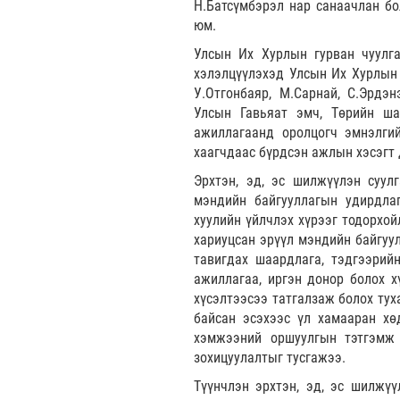
Н.Батсүмбэрэл нар санаачлан бо
юм.
Улсын Их Хурлын гурван чуулга
хэлэлцүүлэхэд Улсын Их Хурлын г
У.Отгонбаяр, М.Сарнай, С.Эрдэ
Улсын Гавьяат эмч, Төрийн ша
ажиллагаанд оролцогч эмнэлгий
хаагчдаас бүрдсэн ажлын хэсэгт
Эрхтэн, эд, эс шилжүүлэн суул
мэндийн байгууллагын удирдлага
хуулийн үйлчлэх хүрээг тодорхой
хариуцсан эрүүл мэндийн байгуул
тавигдах шаардлага, тэдгээрийн
ажиллагаа, иргэн донор болох х
хүсэлтээсээ татгалзаж болох тух
байсан эсэхээс үл хамааран хө
хэмжээний оршуулгын тэтгэмж 
зохицуулалтыг тусгажээ.
Түүнчлэн эрхтэн, эд, эс шилжүү