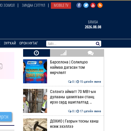
О ЗОХИОЛ
ЗИНДАА СЭТГҮҮЛ
MOBILE TV
БЯМБА
2026.08.08
E
ЗУРХАЙ
ОРОН НУТАГ
Барселона | Солилцоо
наймаа дагасан том
өөрчлөлт
0 |
15 цагийн өмнө
Сэлэнгэ аймагт 70 МВт-ын
дулааны цахилгаан станц
ирэх сард ашиглалтад …
0 |
17 цагийн өмнө
ргэх
ДОХИО | Газрын тосны ханш
өсөж эхэллээ