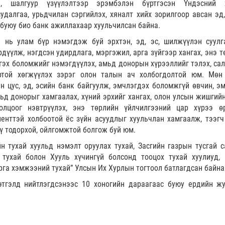
э, шалгуур үзүүлэлтээр эрэмбэлэн бүртгэсэн Үндэсний 
удалгаа, урьдчилан сэргийлэх, хяналт хийх зорилгоор авсан эд,
 буюу био банк ажиллахаар хуульчилсан байна.
э нь улам бүр нэмэгдэж буй эрхтэн, эд, эс, шилжүүлэн суулг
дүүлж, нэгдсэн удирдлага, мэргэжил, арга зүйгээр хангах, энэ т
гэх боломжийг нэмэгдүүлэх, амьд донорын хүрээллийг тэлэх, са
ортой хөгжүүлэх зэрэг олон талын ач холбогдолтой юм. Мөн
н цус, эд, эсийн банк байгуулж, эмчлэгдэх боломжгүй өвчин, эм
д донорыг хамгаалах, хүний эрхийг хангах, олон улсын жишгийн
лцоог нэвтрүүлэх, энэ төрлийн үйлчилгээний цар хүрээ ө
енттэй холбоотой ёс зүйн асуудлыг хуульчлан хамгаалж, тээгч 
ү тодорхой, ойлгомжтой болгож буй юм.
н тухай хуульд нэмэлт оруулах тухай, Засгийн газрын тусгай с
 тухай болон Хууль хүчингүй болсонд тооцох тухай хуулиуд, 
рга хэмжээний тухай” Улсын Их Хурлын тогтоол батлагдсан байна
этгэлд нийтлэгдсэнээс 10 хоногийн дараагаас буюу ердийн ж