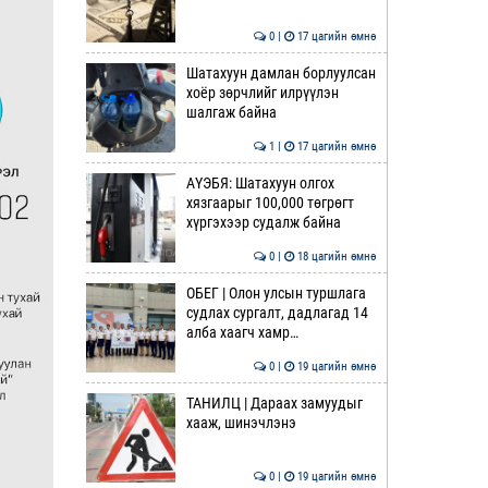
0 |
17 цагийн өмнө
Шатахуун дамлан борлуулсан
хоёр зөрчлийг илрүүлэн
шалгаж байна
1 |
17 цагийн өмнө
АҮЭБЯ: Шатахуун олгох
хязгаарыг 100,000 төгрөгт
хүргэхээр судалж байна
0 |
18 цагийн өмнө
ОБЕГ | Олон улсын туршлага
судлах сургалт, дадлагад 14
алба хаагч хамр…
0 |
19 цагийн өмнө
ТАНИЛЦ | Дараах замуудыг
хааж, шинэчлэнэ
0 |
19 цагийн өмнө