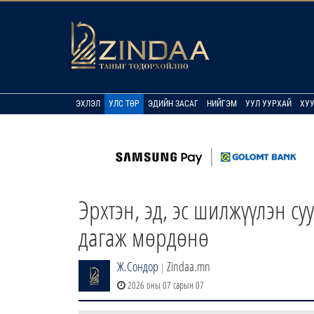
ЭХЛЭЛ
УЛС ТӨР
ЭДИЙН ЗАСАГ
НИЙГЭМ
УУЛ УУРХАЙ
ХУ
Эрхтэн, эд, эс шилжүүлэн с
дагаж мөрдөнө
Ж.Сондор
Zindaa.mn
|
2026 оны 07 сарын 07