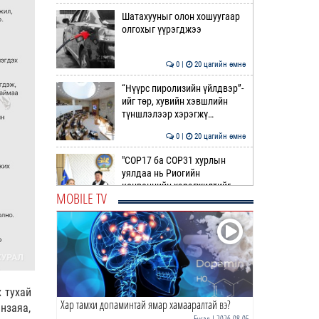
Шатахууныг олон хошуугаар
олгохыг үүрэгджээ
0 |
20 цагийн өмнө
“Нүүрс пиролизийн үйлдвэр”-
ийг төр, хувийн хэвшлийн
түншлэлээр хэрэгжү…
0 |
20 цагийн өмнө
"COP17 ба COP31 хурлын
уялдаа нь Риогийн
конвенцийн хэрэгжилтийг
MOBILE TV
ахиул…
0 |
21 цагийн өмнө
Монгол төрийн парадокс нь
шатахуун
0 |
21 цагийн өмнө
 тухай
Хар тамхи допаминтай ямар хамааралтай вэ?
Б.Пүрэвдагва: Найман
нзаяа,
салбарын 103 үйлчилгээний
Бусад
| 2026-08-05