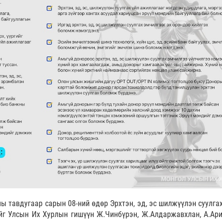
ы тавдугаар сарын 08-ний өдөр Эрхтэн, эд, эс шилжүүлэн суулгах
ийг Улсын Их Хурлын гишүүн Ж.Чинбүрэн, Ж.Алдаржавхлан, А.Ари