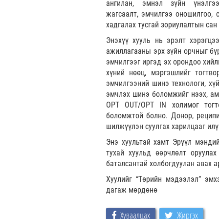
ангилан, эмнэл зүйн үнэлгэ
жагсаалт, эмчилгээ оношилгоо, с
хадгалах тусгай зориулалтын сан
Энэхүү хууль нь эрэлт хэрэгцэ
ажиллагааны эрх зүйн орчныг бүр
эмчилгээг иргэд эх орондоо хийл
хүний нөөц, мэргэшлийг тогтв
эмчилгээний шинэ технологи, хүй
эмчлэх шинэ боломжийг нээх, амь
OPT OUT/OPT IN холимог тогто
боломжтой болно. Донор, реципи
шилжүүлэн суулгах харилцааг илү
Энэ хуультай хамт Эрүүл мэндий
тухай хуульд өөрчлөлт оруулах
баталсантай холбогдуулан авах а
Хуулийг “Төрийн мэдээлэл” эмх
дагаж мөрдөнө
Хуваалцах
Жиргэх