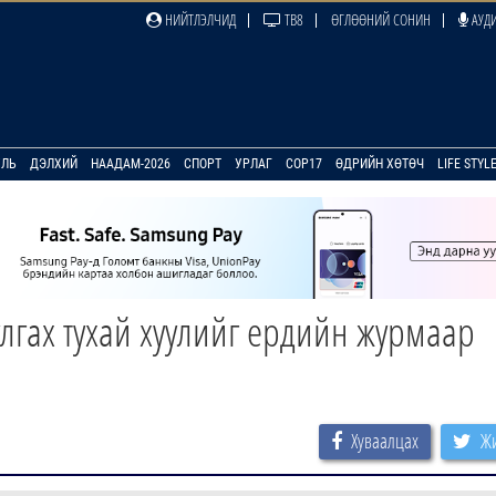
НИЙТЛЭЛЧИД
ТВ8
ӨГЛӨӨНИЙ СОНИН
АУДИ
УЛЬ
ДЭЛХИЙ
НААДАМ-2026
СПОРТ
УРЛАГ
COP17
ӨДРИЙН ХӨТӨЧ
LIFE STYL
уулгах тухай хуулийг ердийн журмаар
Хуваалцах
Жи