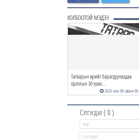
ХОЛБООТОЙ МЭДЭЭ
Бямбацогт төрийг төлөөлөн
Татварын өрийг барагдуулахдаа
тай хайрхны тэн…
орлогын 30 хуви…
2026 оны 08 сарын 06
2026 оны 08 сарын 06
Сэтгэгдэл (
0
)