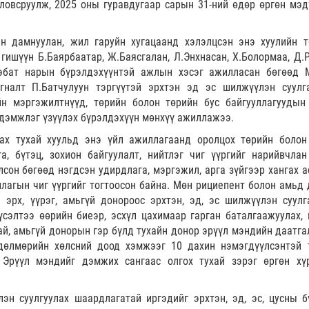
ловсруулж, 2025 оны гуравдугаар сарын 31-ний өдөр өргөн мэд
н дамнуулан, жил гаруйн хугацаанд хэлэлцсэн энэ хуулийн т
ишүүн Б.Баярбаатар, Ж.Баясгалан, Л.Энхнасан, Х.Болормаа, Д.Р
нэбат нарын бүрэлдэхүүнтэй ажлын хэсэг ажилласан бөгөөд 
гналт П.Батчулуун тэргүүтэй эрхтэн эд эс шилжүүлэн суулг
н мэргэжилтнүүд, төрийн болон төрийн бус байгууллагуудын
 дэмжлэг үзүүлэх бүрэлдэхүүн мөнхүү ажиллажээ.
гах тухай хуульд энэ үйл ажиллагаанд оролцох төрийн болон
, бүтэц, зохион байгуулалт, нийтлэг чиг үүргийг нарийвчлан
лсон бөгөөд нэгдсэн удирдлага, мэргэжил, арга зүйгээр хангах а
лагын чиг үүргийг тогтоосон байна. Мөн рициепент болон амьд 
 эрх, үүрэг, амьгүй донороос эрхтэн, эд, эс шилжүүлэн суулг
үсэлтээ өөрийн биеэр, эсхүл цахимаар гарган баталгаажуулах, 
ай, амьгүй донорын гэр бүлд тухайн донор эрүүл мэндийн даатга
дөлмөрийн хөлсний доод хэмжээг 10 дахин нэмэгдүүлсэнтэй 
Эрүүл мэндийг дэмжих сангаас олгох тухай зэрэг өргөн хү
лэн суулгуулах шаардлагатай иргэдийг эрхтэн, эд, эс, цусны б