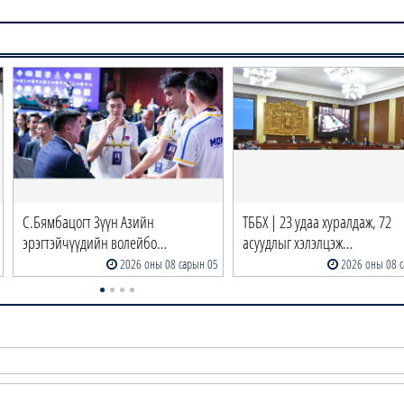
С.Бямбацогт Зүүн Азийн
ТББХ | 23 удаа хуралдаж, 72
эрэгтэйчүүдийн волейбо…
асуудлыг хэлэлцэж…
2026 оны 08 сарын 05
2026 оны 08 с