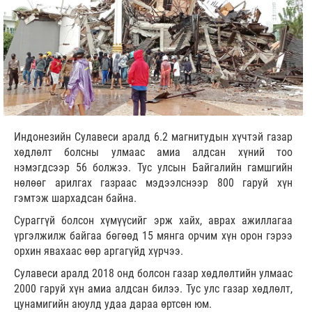
Индонезийн Сулавеси аралд 6.2 магнитудын хүчтэй газар
хөдлөлт болсны улмаас амиа алдсан хүний тоо
нэмэгдсээр 56 болжээ. Тус улсын Байгалийн гамшгийн
нөлөөг арилгах газраас мэдээлснээр 800 гаруй хүн
гэмтэж шархадсан байна.
Сураггүй болсон хүмүүсийг эрж хайх, аврах ажиллагаа
үргэлжилж байгаа бөгөөд 15 мянга орчим хүн орон гэрээ
орхин явахаас өөр аргагүйд хүрчээ.
Сулавеси аралд 2018 онд болсон газар хөдлөлтийн улмаас
2000 гаруй хүн амиа алдсан билээ. Тус улс газар хөдлөлт,
цунамигийн аюулд удаа дараа өртсөн юм.