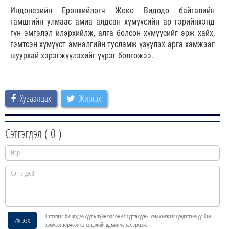
Индонезийн Ерөнхийлөгч Жоко Видодо байгалийн
гамшгийн улмаас амиа алдсан хүмүүсийн ар гэрийнхэнд
гүн эмгэлэл илэрхийлж, алга болсон хүмүүсийг эрж хайх,
гэмтсэн хүмүүст эмнэлгийн тусламж үзүүлэх арга хэмжээг
шуурхай хэрэгжүүлэхийг үүрэг болгожээ.
Хуваалцах
Жиргэх
Сэтгэгдэл (
0
)
Сэтгэгдэл бичихдээ хууль зүйн болон ёс суртахууны хэм хэмжээг хүндэтгэнэ үү. Хэм
Илгээх
хэмжээг зөрчсөн сэтгэгдэлийг админ устгах эрхтэй.