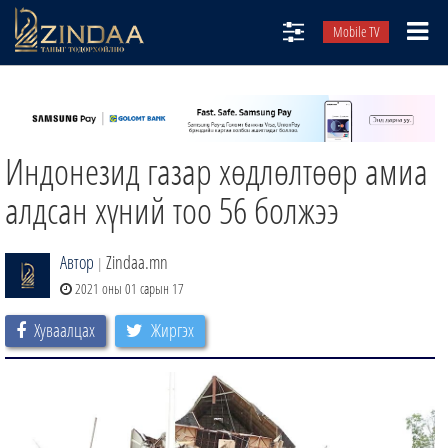
Mobile TV
НИЙТЛЭЛЧИД
ТВ8
Индонезид газар хөдлөлтөөр амиа
ӨГЛӨӨНИЙ СОНИН
АУДИО ЗОХИОЛ
алдсан хүний тоо 56 болжээ
ЗИНДАА СЭТГҮҮЛ
Автор
Zindaa.mn
|
2021 оны 01 сарын 17
Хуваалцах
Жиргэх