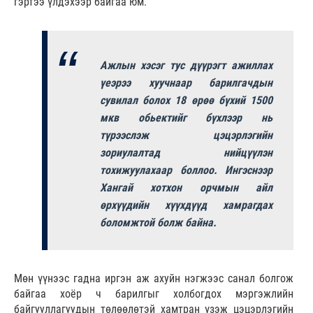
гэртээ үлдэхээр байгаа юм.
Ажлын хэсэг тус дүүрэгт ажиллах
үеэрээ хуучнаар барилгачдын
сувилал болох 18 өрөө бүхий 1500
мкв обьектийг бүхлээр нь
түрээслэж цэцэрлэгийн
зориулалтад нийцүүлэн
тохижуулахаар боллоо. Ингэснээр
Хангай хотхон орчмын айл
өрхүүдийн хүүхдүүд хамрагдах
боломжтой болж байна.
Мөн үүнээс гадна иргэн аж ахуйн нэгжээс санал болгож
байгаа хоёр ч барилгыг холбогдох мэргэжлийн
байгууллагуудын төлөөлөтэй хамтран үзэж цэцэрлэгийн