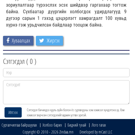
зориулалтаар түрээслэх эсэх шийдвэр гаргахаар тогтож
байна. Сүхбаатар дүүргийн холбогдох удирдлагууд 9
дүгээр сарын 1 гэхэд цэцэрлэгт хамрагдалт 100 хувьд
хүрнэ гэж урьдчилсан байдлаар тооцож байна.
Хуваалцах
Жиргэх
Сэтгэгдэл (
0
)
Сэтгэгдэл бичихдээ хууль зүйн болон ёс суртахууны хэм хэмжээг хүндэтгэнэ үү. Хэм
Илгээх
хэмжээг зөрчсөн сэтгэгдэлийг админ устгах эрхтэй.
Сурталчилгаа байршуулах
Холбоо барих
Бидний тухай
Лого татах
Copyright © 2010 - 2026 Zindaa.mn Developed by mCast LLC