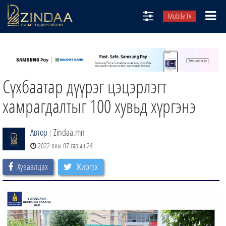
Mobile TV
НИЙТЛЭЛЧИД
ТВ8
Сүхбаатар дүүрэг цэцэрлэгт
ӨГЛӨӨНИЙ СОНИН
АУДИО ЗОХИОЛ
хамрагдалтыг 100 хувьд хүргэнэ
ЗИНДАА СЭТГҮҮЛ
Автор
Zindaa.mn
|
2022 оны 07 сарын 24
Хуваалцах
Жиргэх