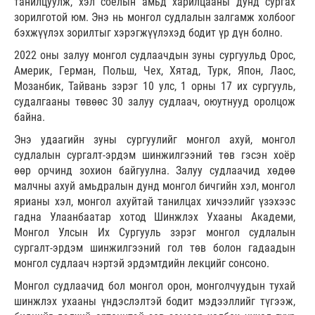
танилцуулж, хэл соёлын амьд харилцааны дунд сургах
зорилготой юм. Энэ нь монгол судлалын залгамж холбоог
бэхжүүлэх зорилтыг хэрэгжүүлэхэд бодит үр дүн болно.
2022 оны залуу монгол судлаачдын зуны сургуульд Орос,
Америк, Герман, Польш, Чех, Хятад, Турк, Япон, Лаос,
Мозанбик, Тайвань зэрэг 10 улс, 1 орны 17 их сургууль,
судалгааны төвөөс 30 залуу судлаач, оюутнууд оролцож
байна.
Энэ удаагийн зуны сургуулийг монгол ахуй, монгол
судлалын сургалт-эрдэм шинжилгээний төв гэсэн хоёр
өөр орчинд зохион байгуулна. Залуу судлаачид хөдөө
малчны ахуй амьдралын дунд монгол бичгийн хэл, монгол
ярианы хэл, монгол ахуйтай танилцах хичээлийг үзэхээс
гадна Улаанбаатар хотод Шинжлэх Ухааны Академи,
Монгол Улсын Их Сургууль зэрэг монгол судлалын
сургалт-эрдэм шинжилгээний гол төв болон гадаадын
монгол судлаач нэртэй эрдэмтдийн лекцийг сонсоно.
Монгол судлаачид бол монгол орон, монголчуудын тухай
шинжлэх ухааны үндэслэлтэй бодит мэдээллийг түгээж,