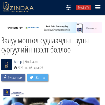
Mobile TV
НИЙТЛЭЛЧИД
ТВ8
Залуу монгол судлаачдын зуны
ӨГЛӨӨНИЙ СОНИН
АУДИО ЗОХИОЛ
сургуулийн нээлт боллоо
ЗИНДАА СЭТГҮҮЛ
Автор
Zindaa.mn
|
2022 оны 07 сарын 25
Хуваалцах
Жиргэх