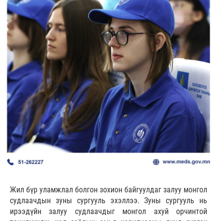
Жил бүр уламжлал болгон зохион байгуулдаг залуу монгол
судлаачдын зуны сургууль эхэллээ. Зуны сургууль нь
ирээдүйн залуу судлаачдыг монгол ахуй орчинтой