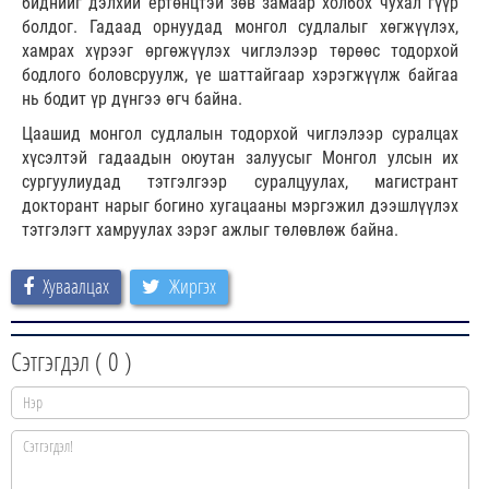
биднийг дэлхий ертөнцтэй зөв замаар холбох чухал гүүр
болдог. Гадаад орнуудад монгол судлалыг хөгжүүлэх,
хамрах хүрээг өргөжүүлэх чиглэлээр төрөөс тодорхой
бодлого боловсруулж, үе шаттайгаар хэрэгжүүлж байгаа
нь бодит үр дүнгээ өгч байна.
Цаашид монгол судлалын тодорхой чиглэлээр суралцах
хүсэлтэй гадаадын оюутан залуусыг Монгол улсын их
сургуулиудад тэтгэлгээр суралцуулах, магистрант
докторант нарыг богино хугацааны мэргэжил дээшлүүлэх
тэтгэлэгт хамруулах зэрэг ажлыг төлөвлөж байна.
Хуваалцах
Жиргэх
Сэтгэгдэл (
0
)