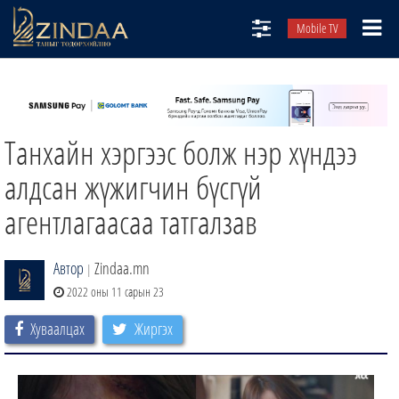
Mobile TV
НИЙТЛЭЛЧИД
ТВ8
Танхайн хэргээс болж нэр хүндээ
ӨГЛӨӨНИЙ СОНИН
АУДИО ЗОХИОЛ
алдсан жүжигчин бүсгүй
ЗИНДАА СЭТГҮҮЛ
агентлагаасаа татгалзав
Автор
Zindaa.mn
|
2022 оны 11 сарын 23
Хуваалцах
Жиргэх