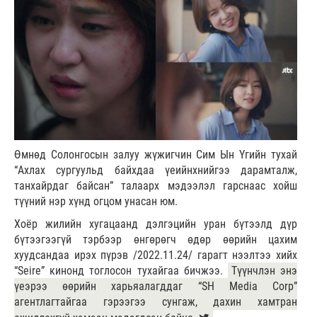
Өмнөд Солонгосын залуу жүжигчин Сим Ын Үгийн тухай
“Ахлах сургуульд байхдаа үеийнхнийгээ дарамталж,
танхайрдаг байсан” талаарх мэдээлэл гарснаас хойш
түүний нэр хүнд огцом унасан юм.
Хоёр жилийн хугацаанд дэлгэцийн уран бүтээлд дүр
бүтээгээгүй тэрбээр өнгөрөгч өдөр өөрийн цахим
хуудсандаа ирэх пүрэв /2022.11.24/ гарагт нээлтээ хийх
“Seire” кинонд тоглосон тухайгаа бичжээ.
Түүнчлэн энэ
үеэрээ өөрийн харьяалагддаг “SH Media Corp”
агентлагтайгаа гэрээгээ сунгаж, дахин хамтран