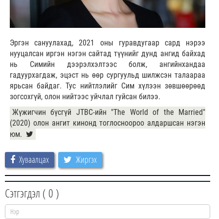
Эргэн сануулахад, 2021 оны гуравдугаар сард нэрээ
нууцалсан иргэн нэгэн сайтад түүнийг дунд ангид байхад
нь Симийн дээрэлхэлтээс болж, ангийнхандаа
гадуурхагдаж, эцэст нь өөр сургуульд шилжсэн талаараа
ярьсан байдаг. Тус нийтлэлийг Сим хүлээн зөвшөөрөөд
зогсохгүй, олон нийтээс уйчлал гуйсан билээ.
Жүжигчин бүсгүй JTBC-ийн "The World of the Married"
(2020) олон ангит кинонд тоглосноороо алдаршсан нэгэн
юм.
Хуваалцах
Жиргэх
Сэтгэгдэл (
0
)