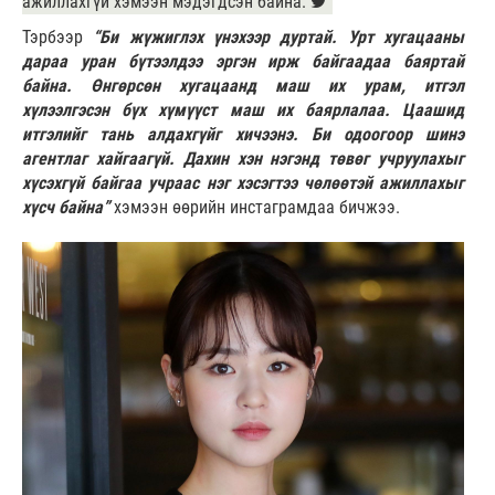
ажиллахгүй хэмээн мэдэгдсэн байна.
Тэрбээр
“Би жүжиглэх үнэхээр дуртай. Урт хугацааны
дараа уран бүтээлдээ эргэн ирж байгаадаа баяртай
байна. Өнгөрсөн хугацаанд маш их урам, итгэл
хүлээлгэсэн бүх хүмүүст маш их баярлалаа. Цаашид
итгэлийг тань алдахгүйг хичээнэ. Би одоогоор шинэ
агентлаг хайгаагүй. Дахин хэн нэгэнд төвөг учруулахыг
хүсэхгүй байгаа учраас нэг хэсэгтээ чөлөөтэй ажиллахыг
хүсч байна”
хэмээн өөрийн инстаграмдаа бичжээ.