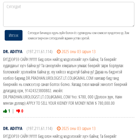
Сэтгэгдэл бичихдээ хууль зүйн болон ёс суртахууны хэм хэмжээг хүндэтгэнэ үү. Хэм
Илгээх
хэмжээг зөрчсөн сэтгэгдэлийг админ устгах эрхтэй.
DR. ADITYA
(197.211.61.114)
2025 оны 03 сарын 13
БҮГДЭЭРЭЭ САЙН УУ!!!!! Бид олон нийтэд мэдээлэхийг хүсч байна; Та бөөрийг
худалдахыг хүсч байна уу? Та санхүүгийн хямралын улмаас бөөрийг зарж борлуулах
боломжийг эрэлхийлж байна уу, юу хийхээ мэдэхгүй байна уу? Дараа нь бидэнтэй
холбоо бариад DR.PRADHAN.UROLOGIST.LT.COL@GMAIL.COM хаягаар бид танд
бөөрнийх нь хэмжээгээр санал болгох болно. Яагаад гэвэл манай эмнэлэгт бөөрний
дутагдалд орж, 91424323800802. имэйл:
DR.PRADHAN.UROLOGIST.LT.COL@GMAIL.COM Yнэ: $780, 000 (Долоон зуун, Наян
мянган доллар) APPLY TO SELL YOUR KIDNEY FOR MONEY NOW $ 780,000.00
1
|
0
DR. ADITYA
(197.211.61.114)
2025 оны 03 сарын 13
БҮГДЭЭРЭЭ САЙН УУ!!!!! Бид олон нийтэд мэдээлэхийг хүсч байна; Та бөөрийг