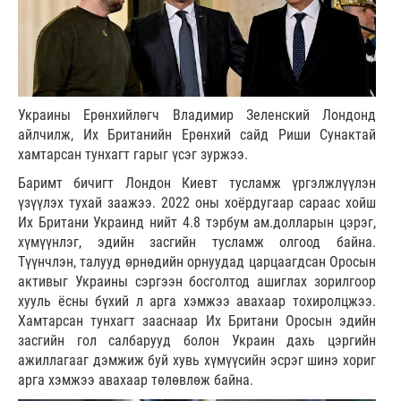
Украины Ерөнхийлөгч Владимир Зеленский Лондонд
айлчилж, Их Британийн Ерөнхий сайд Риши Сунактай
хамтарсан тунхагт гарыг үсэг зуржээ.
Баримт бичигт Лондон Киевт тусламж үргэлжлүүлэн
үзүүлэх тухай заажээ. 2022 оны хоёрдугаар сараас хойш
Их Британи Украинд нийт 4.8 тэрбум ам.долларын цэрэг,
хүмүүнлэг, эдийн засгийн тусламж олгоод байна.
Түүнчлэн, талууд өрнөдийн орнуудад царцаагдсан Оросын
активыг Украины сэргээн босголтод ашиглах зорилгоор
хууль ёсны бүхий л арга хэмжээ авахаар тохиролцжээ.
Хамтарсан тунхагт зааснаар Их Британи Оросын эдийн
засгийн гол салбарууд болон Украин дахь цэргийн
ажиллагааг дэмжиж буй хувь хүмүүсийн эсрэг шинэ хориг
арга хэмжээ авахаар төлөвлөж байна.