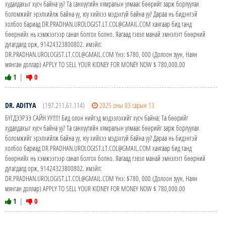
худалдахыг хүсч байна уу? Та санхүүгийн хямралын улмаас бөөрийг зарж борлуулах
боломжийг эрэлхийлж байна уу, юу хийхээ мэдэхгүй байна уу? Дараа нь бидэнтэй
холбоо бариад DR.PRADHAN.UROLOGIST.LT.COL@GMAIL.COM хаягаар бид танд
бөөрнийх нь хэмжээгээр санал болгох болно. Яагаад гэвэл манай эмнэлэгт бөөрний
дутагдалд орж, 91424323800802. имэйл:
DR.PRADHAN.UROLOGIST.LT.COL@GMAIL.COM Yнэ: $780, 000 (Долоон зуун, Наян
мянган доллар) APPLY TO SELL YOUR KIDNEY FOR MONEY NOW $ 780,000.00
1
|
0
DR. ADITYA
(197.211.61.114)
2025 оны 03 сарын 13
БҮГДЭЭРЭЭ САЙН УУ!!!!! Бид олон нийтэд мэдээлэхийг хүсч байна; Та бөөрийг
худалдахыг хүсч байна уу? Та санхүүгийн хямралын улмаас бөөрийг зарж борлуулах
боломжийг эрэлхийлж байна уу, юу хийхээ мэдэхгүй байна уу? Дараа нь бидэнтэй
холбоо бариад DR.PRADHAN.UROLOGIST.LT.COL@GMAIL.COM хаягаар бид танд
бөөрнийх нь хэмжээгээр санал болгох болно. Яагаад гэвэл манай эмнэлэгт бөөрний
дутагдалд орж, 91424323800802. имэйл:
DR.PRADHAN.UROLOGIST.LT.COL@GMAIL.COM Yнэ: $780, 000 (Долоон зуун, Наян
мянган доллар) APPLY TO SELL YOUR KIDNEY FOR MONEY NOW $ 780,000.00
1
|
0