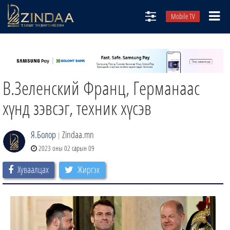
Mobile TV
НИЙТЛЭЛЧИД
ТВ8
В.Зеленский Франц, Германаас
ӨГЛӨӨНИЙ СОНИН
АУДИО ЗОХИОЛ
хүнд зэвсэг, техник хүсэв
ЗИНДАА СЭТГҮҮЛ
Я.Болор
Zindaa.mn
|
2023 оны 02 сарын 09
Хуваалцах
Жиргэх