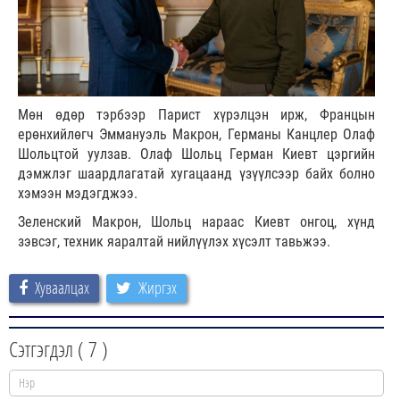
Мөн өдөр тэрбээр Парист хүрэлцэн ирж, Францын
ерөнхийлөгч Эммануэль Макрон, Германы Канцлер Олаф
Шольцтой уулзав. Олаф Шольц Герман Киевт цэргийн
дэмжлэг шаардлагатай хугацаанд үзүүлсээр байх болно
хэмээн мэдэгджээ.
Зеленский Макрон, Шольц нараас Киевт онгоц, хүнд
зэвсэг, техник яаралтай нийлүүлэх хүсэлт тавьжээ.
Хуваалцах
Жиргэх
Сэтгэгдэл (
7
)