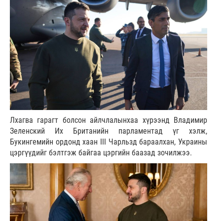
Лхагва гарагт болсон айлчлалынхаа хүрээнд Владимир
Зеленский Их Британийн парламентад үг хэлж,
Букингемийн ордонд хаан III Чарльзд бараалхан, Украины
цэргүүдийг бэлтгэж байгаа цэргийн баазад зочилжээ.