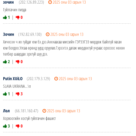
зочин
(202.126.89.223)
2025 оны 03 сарын 13
Гуйлгачин пизда
1
|
0
Зочин
(192.82.69.130)
2025 оны 03 сарын 13
Хичнээн ч их гуйдаг юм бэ дээ.Анхнаасаа миссийн ГЭРЭЭГЭЭ мөрдөж байхгүй яасан
юм болдоо.Улсаа өрөнд үүрд оруулав.Гэрээгээ дагаж мөрдөхгүй учраас оросоос нөхөн
төлбөр шаардах эрхгүй шүү дээ.
2
|
0
Putin XUiLO
(202.179.3.129)
2025 оны 03 сарын 13
SLAVA UKRAiNA...\n
1
|
3
Лол
(66.181.160.47)
2025 оны 03 сарын 13
Хорвоогийн хосгүй гуйлгачин фашист
3
|
0