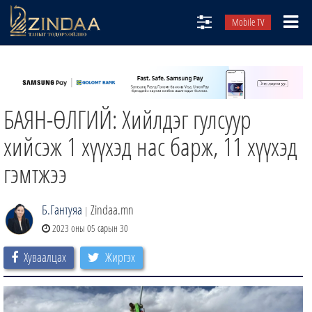
Mobile TV
НИЙТЛЭЛЧИД
ТВ8
БАЯН-ӨЛГИЙ: Хийлдэг гулсуур
ӨГЛӨӨНИЙ СОНИН
АУДИО ЗОХИОЛ
хийсэж 1 хүүхэд нас барж, 11 хүүхэд
ЗИНДАА СЭТГҮҮЛ
гэмтжээ
Б.Гантуяа
Zindaa.mn
|
2023 оны 05 сарын 30
Хуваалцах
Жиргэх