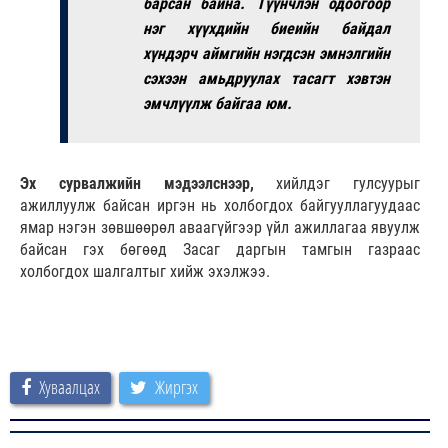
барсан байна. Түүнчлэн одоогоор
нэг хүүхдийн биеийн байдал
хүндэрч аймгийн нэгдсэн эмнэлгийн
сэхээн амьдруулах тасагт хэвтэн
эмчлүүлж байгаа юм.
Эх сурвалжийн мэдээлснээр,
хийлдэг гулсуурыг
ажиллуулж байсан иргэн нь холбогдох байгууллагуудаас
ямар нэгэн зөвшөөрөл аваагүйгээр үйл ажиллагаа явуулж
байсан гэх бөгөөд Засаг даргын тамгын газраас
холбогдох шалгалтыг хийж эхэлжээ.
Хуваалцах
Жиргэх