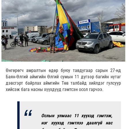
Өнгөрөгч амралтын өдөр буюу тавдугаар сарын 27-нд
Баян-Өлгий аймгийн Өлгий сумын 11 дүгээр багийн нутаг
дэвсгэрт байрлах аймгийн Төв талбайд хийлдэг гулсуур
хийсэж бага насны хүүхдүүд гэмтсэн осол гарчээ.
Ослын улмаас 11 хүүхэд гэмтэж,
нэг хүүхэд гэмтлээ даалгүй нас