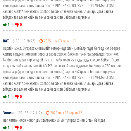
найдвартай газар хайж байгаа бол DR.PRADHAN.UROLOGIST.LT.COL@GMAIL.COM
хаягаар ADITYA эмнэлэгтэй холбоо барихыг зөвлөж байна.\n\nЗаримдаа байгаа
зүйлдээ зөв алхам хийх нь таны сайн сайхан байдлыг хадгалахы
1
|
0
BAT
(105.119.18.73)
2025 оны 03 сарын 13
Өдрийн мэнд, бүгдээрээ,\nНамайг Төмөрчөдөрийн Цогбаяр гэдэг бөгөөд нэг бөөрөө
Адитиа Прадхан эмнэлэгт зарсны дараа хэрхэн баяжсан тухайгаа хуваалцах гэсэн юм.
Би бөөрөө зарах нэр хүндтэй эмнэлэг хайж олон жил ядуу зүдүү тэмцэж байсан. Эцэст
нь дотны найз маань намайг ADITYA эмнэлэгтэй танилцуулахад би бөөрөө 780 мянган
доллараар (долоон зуун наян мянган доллар) зарсан.\nХэрэв та бөөрөө борлуулах
найдвартай газар хайж байгаа бол DR.PRADHAN.UROLOGIST.LT.COL@GMAIL.COM
хаягаар ADITYA эмнэлэгтэй холбоо барихыг зөвлөж байна.\n\nЗаримдаа байгаа
зүйлдээ зөв алхам хийх нь таны сайн сайхан байдлыг хадгалахы
1
|
0
Зочин
(59.153.112.117)
2025 оны 03 сарын 13
Пап ламтан олон хоног үам хаалгахнээ уб ын түгжрэл сонин бгаан байхдаа
1
|
0