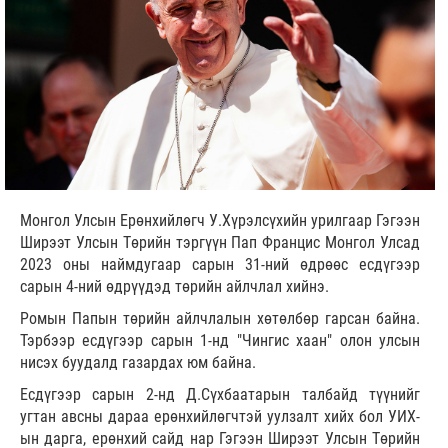
Монгол Улсын Ерөнхийлөгч У.Хүрэлсүхийн урилгаар Гэгээн
Ширээт Улсын Төрийн тэргүүн Пап Францис Монгол Улсад
2023 оны наймдугаар сарын 31-ний өдрөөс есдүгээр
сарын 4-ний өдрүүдэд төрийн айлчлал хийнэ.
Ромын Папын төрийн айлчлалын хөтөлбөр гарсан байна.
Тэрбээр есдүгээр сарын 1-нд "Чингис хаан" олон улсын
нисэх буудалд газардах юм байна.
Есдүгээр сарын 2-нд Д.Сүхбаатарын талбайд түүнийг
угтан авсны дараа ерөнхийлөгчтэй уулзалт хийх бол УИХ-
ын дарга, ерөнхий сайд нар Гэгээн Ширээт Улсын Төрийн