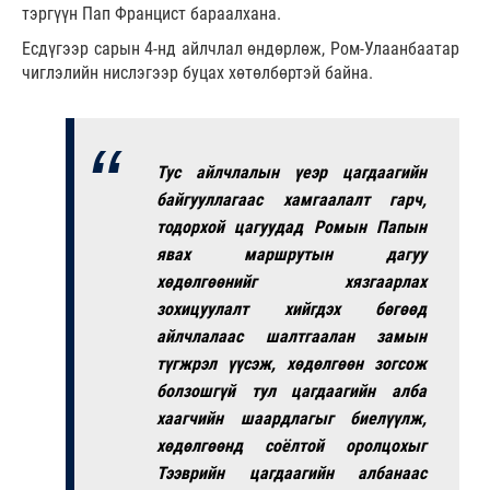
тэргүүн Пап Францист бараалхана.
Есдүгээр сарын 4-нд айлчлал өндөрлөж, Ром-Улаанбаатар
чиглэлийн нислэгээр буцах хөтөлбөртэй байна.
Тус айлчлалын үеэр цагдаагийн
байгууллагаас хамгаалалт гарч,
тодорхой цагуудад Ромын Папын
явах маршрутын дагуу
хөдөлгөөнийг хязгаарлах
зохицуулалт хийгдэх бөгөөд
айлчлалаас шалтгаалан замын
түгжрэл үүсэж, хөдөлгөөн зогсож
болзошгүй тул цагдаагийн алба
хаагчийн шаардлагыг биелүүлж,
хөдөлгөөнд соёлтой оролцохыг
Тээврийн цагдаагийн албанаас