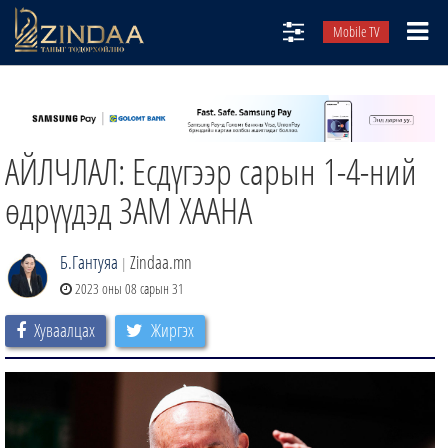
Mobile TV
НИЙТЛЭЛЧИД
ТВ8
АЙЛЧЛАЛ: Есдүгээр сарын 1-4-ний
ӨГЛӨӨНИЙ СОНИН
АУДИО ЗОХИОЛ
өдрүүдэд ЗАМ ХААНА
ЗИНДАА СЭТГҮҮЛ
Б.Гантуяа
Zindaa.mn
|
2023 оны 08 сарын 31
Хуваалцах
Жиргэх