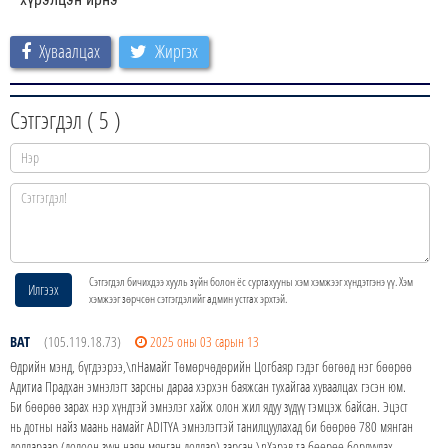
Хуваалцах
Жиргэх
Сэтгэгдэл (
5
)
Сэтгэгдэл бичихдээ хууль зүйн болон ёс суртахууны хэм хэмжээг хүндэтгэнэ үү. Хэм
Илгээх
хэмжээг зөрчсөн сэтгэгдэлийг админ устгах эрхтэй.
BAT
(105.119.18.73)
2025 оны 03 сарын 13
Өдрийн мэнд, бүгдээрээ,\nНамайг Төмөрчөдөрийн Цогбаяр гэдэг бөгөөд нэг бөөрөө
Адитиа Прадхан эмнэлэгт зарсны дараа хэрхэн баяжсан тухайгаа хуваалцах гэсэн юм.
Би бөөрөө зарах нэр хүндтэй эмнэлэг хайж олон жил ядуу зүдүү тэмцэж байсан. Эцэст
нь дотны найз маань намайг ADITYA эмнэлэгтэй танилцуулахад би бөөрөө 780 мянган
доллараар (долоон зуун наян мянган доллар) зарсан.\nХэрэв та бөөрөө борлуулах