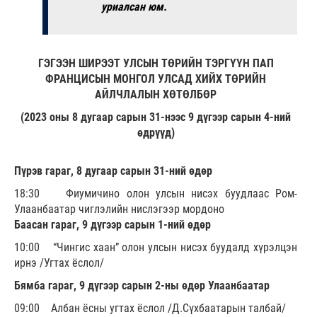
уриалсан юм.
ГЭГЭЭН ШИРЭЭТ УЛСЫН ТӨРИЙН ТЭРГҮҮН ПАП
ФРАНЦИСЫН МОНГОЛ УЛСАД ХИЙХ ТӨРИЙН
АЙЛЧЛАЛЫН ХӨТӨЛБӨР
(2023 оны 8 дугаар сарын 31-нээс 9 дүгээр сарын 4-ний
өдрүүд)
Пүрэв гараг, 8 дугаар сарын 31-ний өдөр
18:30 Фиумичино олон улсын нисэх буудлаас Ром-
Улаанбаатар чиглэлийн нислэгээр мордоно
Баасан гараг, 9 дүгээр сарын 1-ний өдөр
10:00 “Чингис хаан” олон улсын нисэх буудалд хүрэлцэн
ирнэ /Угтах ёслол/
Бямба гараг, 9 дүгээр сарын 2-ны өдөр Улаанбаатар
09:00 Албан ёсны угтах ёслол /Д.Сүхбаатарын талбай/