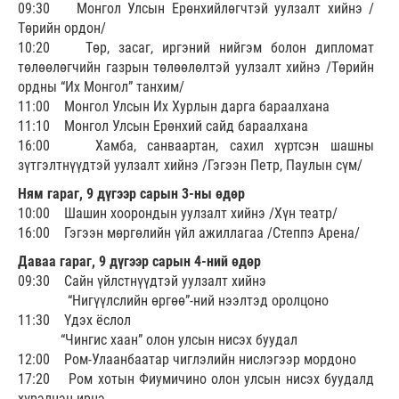
09:30 Монгол Улсын Ерөнхийлөгчтэй уулзалт хийнэ /
Төрийн ордон/
10:20 Төр, засаг, иргэний нийгэм болон дипломат
төлөөлөгчийн газрын төлөөлөлтэй уулзалт хийнэ /Төрийн
ордны “Их Монгол” танхим/
11:00 Монгол Улсын Их Хурлын дарга бараалхана
11:10 Монгол Улсын Ерөнхий сайд бараалхана
16:00 Хамба, санваартан, сахил хүртсэн шашны
зүтгэлтнүүдтэй уулзалт хийнэ /Гэгээн Петр, Паулын сүм/
Ням гараг, 9 дүгээр сарын 3-ны өдөр
10:00 Шашин хоорондын уулзалт хийнэ /Хүн театр/
16:00 Гэгээн мөргөлийн үйл ажиллагаа /Степпэ Арена/
Даваа гараг, 9 дүгээр сарын 4-ний өдөр
09:30 Сайн үйлстнүүдтэй уулзалт хийнэ
“Нигүүлслийн өргөө”-ний нээлтэд оролцоно
11:30 Үдэх ёслол
“Чингис хаан” олон улсын нисэх буудал
12:00 Ром-Улаанбаатар чиглэлийн нислэгээр мордоно
17:20 Ром хотын Фиумичино олон улсын нисэх буудалд
хүрэлцэн ирнэ