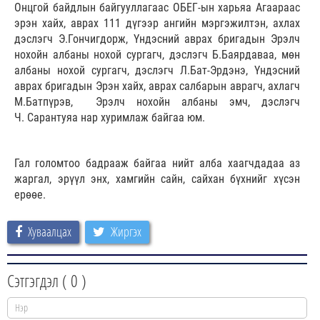
Онцгой байдлын байгууллагаас ОБЕГ-ын харьяа Агаараас
эрэн хайх, аврах 111 дүгээр ангийн мэргэжилтэн, ахлах
дэслэгч Э.Гончигдорж, Үндэсний аврах бригадын Эрэлч
нохойн албаны нохой сургагч, дэслэгч Б.Баярдаваа, мөн
албаны нохой сургагч, дэслэгч Л.Бат-Эрдэнэ, Үндэсний
аврах бригадын Эрэн хайх, аврах салбарын аврагч, ахлагч
М.Батпүрэв, Эрэлч нохойн албаны эмч, дэслэгч
Ч. Сарантуяа нар хуримлаж байгаа юм.
Гал голомтоо бадрааж байгаа нийт алба хаагчдадаа аз
жаргал, эрүүл энх, хамгийн сайн, сайхан бүхнийг хүсэн
ерөөе.
Хуваалцах
Жиргэх
Сэтгэгдэл (
0
)