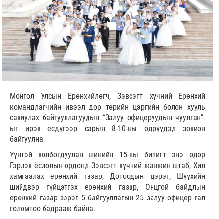
Монгол Улсын Ерөнхийлөгч, Зэвсэгт хүчний Ерөнхий
командлагчийн ивээл дор төрийн цэргийн болон хууль
сахиулах байгууллагуудын “Залуу офицеруудын чуулган”-
ыг ирэх есдүгээр сарын 8-10-ны өдрүүдэд зохион
байгуулна.
Үүнтэй холбогдуулан шинийн 15-ны билигт энэ өдөр
Гэрлэх ёслолын ордонд Зэвсэгт хүчний жанжин штаб, Хил
хамгаалах ерөнхий газар, Дотоодын цэрэг, Шүүхийн
шийдвэр гүйцэтгэх ерөнхий газар, Онцгой байдлын
ерөнхий газар зэрэг 5 байгууллагын 25 залуу офицер гал
голомтоо бадрааж байна.