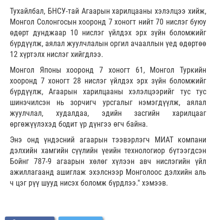
Тухайлбал, БНСУ-тай Агаарын харилцааны хэлэлцээ хийж,
Монгол Солонгосын хооронд 7 хоногт нийт 70 нислэг буюу
өдөрт дунджаар 10 нислэг үйлдэх эрх зүйн боломжийг
бүрдүүлж, аялал жуулчлалын оргил ачааллын үед өдөртөө
12 хүртэлх нислэг хийгдлээ.
Монгол Японы хооронд 7 хоногт 61, Монгол Туркийн
хооронд 7 хоногт 28 нислэг үйлдэх эрх зүйн боломжийг
бүрдүүлж, Агаарын харилцааны хэлэлцээрийг тус тус
шинэчилсэн нь зорчигч урсгалыг нэмэгдүүлж, аялал
жуулчлал, худалдаа, эдийн засгийн харилцааг
өргөжүүлэхэд бодит үр дүнгээ өгч байна.
Энэ онд үндэсний агаарын тээвэрлэгч МИАТ компани
дэлхийн хамгийн сүүлийн үеийн технологиор бүтээгдсэн
Бойнг 787-9 агаарын хөлөг хүлээн авч нислэгийн үйл
ажиллагаанд ашиглаж эхэлснээр Монголоос дэлхийн аль
ч цэг рүү шууд нисэх боломж бүрдлээ." хэмээв.