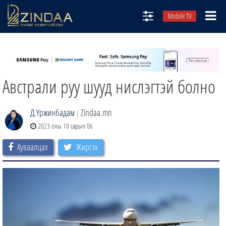
Mobile TV
НИЙТЛЭЛЧИД
ТВ8
Австрали руу шууд нислэгтэй болно
ӨГЛӨӨНИЙ СОНИН
АУДИО ЗОХИОЛ
Д.Үржинбадам
Zindaa.mn
|
ЗИНДАА СЭТГҮҮЛ
2023 оны 10 сарын 06
Хуваалцах
Жиргэх