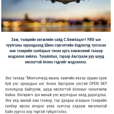
Зам, тээврийн хөгжлийн сайд С.Бямбацогт УИХ-ын
чуулганы хуралдаанд Шинэ сэргэлтийн бодлогод тусгасан
зам тээврийн салбарын төсөл арга хэмжээний талаар
мэдээлэл хийлээ. Тухайлбал, тэрээр Австрали руу шууд
нислэгтэй болно гэдгийг мэдээллээ.
Энэ талаар "Монголчууд маань хамгийн ихээр оршин сууж
буй улс орнуудын нэг болох Австрали улстай OPEN SKY
хэлэлцээр байгуулж, шууд нислэгтэй болохыг чухалчилж
байна. Өнгөрөгч зун манай улс жуулчдын хөлд дарагдлаа.
Энэ үед манай зам тээвэр, тэр дундаа агаарын тээврийн
салбар ирсэн зочдоо унаа хүлгээр улдааж явгалахгүй
байх үүргээ нэр төртэй гүйцэтгэлээ.