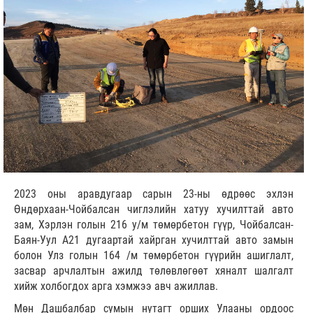
2023 оны аравдугаар сарын 23-ны өдрөөс эхлэн
Өндөрхаан-Чойбалсан чиглэлийн хатуу хучилттай авто
зам, Хэрлэн голын 216 у/м төмөрбетон гүүр, Чойбалсан-
Баян-Уул А21 дугаартай хайрган хучилттай авто замын
болон Улз голын 164 /м төмөрбетон гүүрийн ашиглалт,
засвар арчлалтын ажилд төлөвлөгөөт хяналт шалгалт
хийж холбогдох арга хэмжээ авч ажиллав.
Мөн Дашбалбар сумын нутагт орших Улааны ордоос