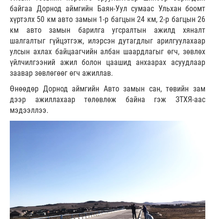
байгаа Дорнод аймгийн Баян-Уул сумаас Ульхан боомт
хүртэлх 50 км авто замын 1-р багцын 24 км, 2-р багцын 26
км авто замын барилга угсралтын ажилд хяналт
шалгалтыг гүйцэтгэж, илэрсэн дутагдлыг арилгуулахаар
улсын ахлах байцаагчийн албан шаардлагыг өгч, зөвлөх
үйлчилгээний ажил болон цаашид анхаарах асуудлаар
заавар зөвлөгөөг өгч ажиллав.
Өнөөдөр Дорнод аймгийн Авто замын сан, төвийн зам
дээр ажиллахаар төлөвлөж байна гэж ЗТХЯ-аас
мэдээллээ.