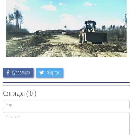
Хуваалцах
Жиргэх
Сэтгэгдэл (
0
)