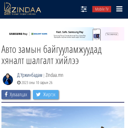
Mobile TV
НИЙТЛЭЛЧИД
ТВ8
Авто замын байгууламжуудад
ӨГЛӨӨНИЙ СОНИН
АУДИО ЗОХИОЛ
хяналт шалгалт хийлээ
ЗИНДАА СЭТГҮҮЛ
Д.Үржинбадам
Zindaa.mn
|
2023 оны 10 сарын 26
Хуваалцах
Жиргэх