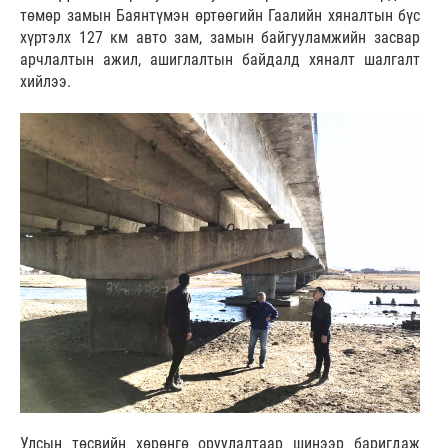
төмөр замын Баянтүмэн өртөөгийн Гаалийн хяналтын бүс
хүртэлх 127 км авто зам, замын байгууламжийн засвар
арчлалтын ажил, ашиглалтын байдалд хяналт шалгалт
хийлээ.
Улсын төсвийн хөрөнгө оруулалтаар шинээр баригдаж