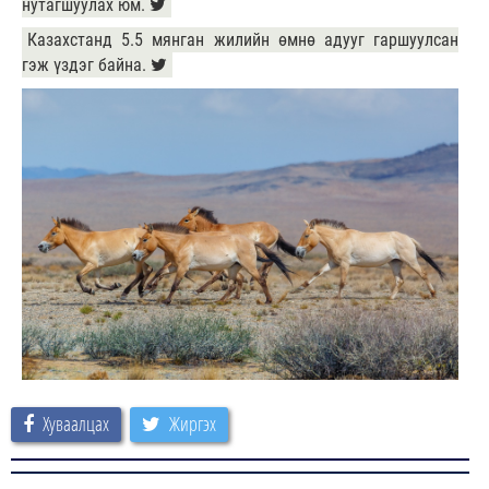
нутагшуулах юм.
Казахстанд 5.5 мянган жилийн өмнө адууг гаршуулсан
гэж үздэг байна.
Хуваалцах
Жиргэх