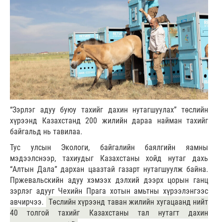
“Зэрлэг адуу буюу тахийг дахин нутагшуулах” төслийн
хүрээнд Казахстанд 200 жилийн дараа найман тахийг
байгальд нь тавилаа.
Тус улсын Экологи, байгалийн баялгийн яамны
мэдээлснээр, тахиудыг Казахстаны хойд нутаг дахь
“Алтын Дала” дархан цаазтай газарт нутагшуулж байна.
Пржевальскийн адуу хэмээх дэлхий дээрх цорын ганц
зэрлэг адууг Чехийн Прага хотын амьтны хүрээлэнгээс
авчирчээ.
Төслийн хүрээнд таван жилийн хугацаанд нийт
40 толгой тахийг Казахстаны тал нутагт дахин