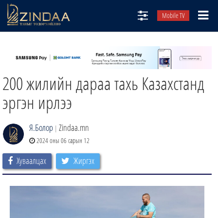
Mobile TV
НИЙТЛЭЛЧИД
ТВ8
200 жилийн дараа тахь Казахстанд
ӨГЛӨӨНИЙ СОНИН
АУДИО ЗОХИОЛ
эргэн ирлээ
ЗИНДАА СЭТГҮҮЛ
Я.Болор
Zindaa.mn
|
2024 оны 06 сарын 12
Хуваалцах
Жиргэх