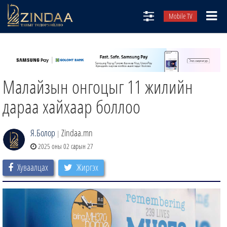
Mobile TV
НИЙТЛЭЛЧИД
ТВ8
Малайзын онгоцыг 11 жилийн
ӨГЛӨӨНИЙ СОНИН
АУДИО ЗОХИОЛ
дараа хайхаар боллоо
ЗИНДАА СЭТГҮҮЛ
Я.Болор
Zindaa.mn
|
2025 оны 02 сарын 27
Хуваалцах
Жиргэх