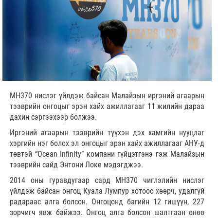
MH370 нислэг үйлдэж байсан Малайзын иргэний агаарын
тээврийн онгоцыг эрэн хайх ажиллагааг 11 жилийн дараа
дахин сэргээхээр болжээ.
Иргэний агаарын тээврийн түүхэн дэх хамгийн нууцлаг
хэргийн нэг болох эл онгоцыг эрэн хайх ажиллагааг АНУ-д
төвтэй “Ocean Infinity” компани гүйцэтгэнэ гэж Малайзын
тээврийн сайд Энтони Локе мэдэгджээ.
2014 оны гуравдугаар сард MH370 чиглэлийн нислэг
үйлдэж байсан онгоц Куала Лумпур хотоос хөөрч, удалгүй
радараас алга болсон. Онгоцонд багийн 12 гишүүн, 227
зорчигч явж байжээ. Онгоц алга болсон шалтгаан өнөө