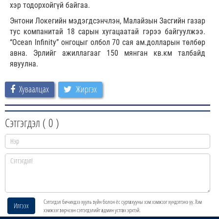
хэр тодорхойгүй байгаа.
Энтони Локегийн мэдэгдсэнчлэн, Малайзын Засгийн газар
тус компанитай 18 сарын хугацаатай гэрээ байгуулжээ.
“Ocean Infinity” онгоцыг олбол 70 сая ам.долларын төлбөр
авна. Эрлийг ажиллагааг 150 мянган кв.км талбайд
явуулна.
Хуваалцах
Жиргэх
Сэтгэгдэл (
0
)
Сэтгэгдэл бичихдээ хууль зүйн болон ёс суртахууны хэм хэмжээг хүндэтгэнэ үү. Хэм
Илгээх
хэмжээг зөрчсөн сэтгэгдэлийг админ устгах эрхтэй.