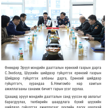
Өнөөдөр Эрүүл мэндийн даатгалын ерөнхий газрын дарга
С.Энхболд, Шүүхийн шийдвэр гүйцэтгэх ерөнхий газрын
Шийдвэр гүйцэтгэх албаны дарга, Ерөнхий шийдвэр
гүйцэтгэгч, хурандаа Б.Нямгомбо нар хамтын
ажиллагааны санамж бичигт гарын үсэг зурлаа.
Цаашид эрүүл мэндийн даатгалын санд үүссэн өр авлагыг
барагдуулах, төлбөрийн шаардлага бүхий шүүхийн
шийдвэр гүйцэтгэх ажиллагааг хуулийн дагуу шуурхай