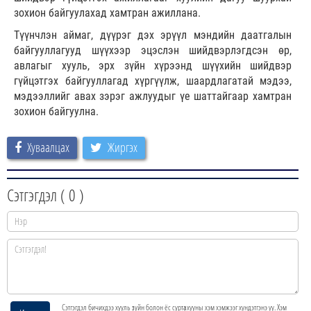
зохион байгуулахад хамтран ажиллана.
Түүнчлэн аймаг, дүүрэг дэх эрүүл мэндийн даатгалын
байгууллагууд шүүхээр эцэслэн шийдвэрлэгдсэн өр,
авлагыг хууль, эрх зүйн хүрээнд шүүхийн шийдвэр
гүйцэтгэх байгууллагад хүргүүлж, шаардлагатай мэдээ,
мэдээллийг авах зэрэг ажлуудыг үе шаттайгаар хамтран
зохион байгуулна.
Хуваалцах
Жиргэх
Сэтгэгдэл (
0
)
Сэтгэгдэл бичихдээ хууль зүйн болон ёс суртахууны хэм хэмжээг хүндэтгэнэ үү. Хэм