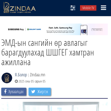
Mobile TV
НИЙТЛЭЛЧИД
ТВ8
ЭМД-ын сангийн өр авлагыг
ӨГЛӨӨНИЙ СОНИН
АУДИО ЗОХИОЛ
барагдуулахад ШШГЕГ хамтран
ЗИНДАА СЭТГҮҮЛ
ажиллана
Я.Болор
Zindaa.mn
|
2025 оны 05 сарын 05
Хуваалцах
Жиргэх