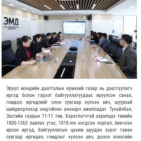
Эрүүл мэндийн даатгалын ерөнхий газар нь даатгуулагч
иргэд болон гэрээт байгууллагуудаас ирүүлсэн санал,
гомдол, өргөдлийг олон сувгаар хүлээн авч, шуурхай
шийдвэрлэхэд онцгойлон анхаарч ажилладаг. Тухайлбал,
Засгийн газрын 11-11 төв, Хэрэглэгчтэй харилцах төвийн
1800-1363 лавлах утас, 1818.mn нэгдсэн портал, биечлэн
ирсэн иргэд, байгууллагын цахим шуудан зэрэг таван
сувгаар өргөдөл, гомдлыг хүлээн авч, долоо хоногийн