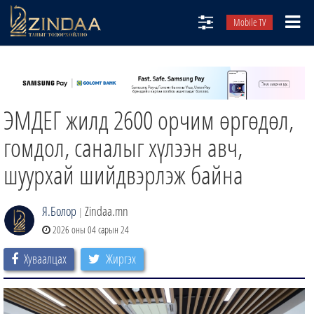
Mobile TV
НИЙТЛЭЛЧИД
ТВ8
ЭМДЕГ жилд 2600 орчим өргөдөл,
ӨГЛӨӨНИЙ СОНИН
АУДИО ЗОХИОЛ
гомдол, саналыг хүлээн авч,
ЗИНДАА СЭТГҮҮЛ
шуурхай шийдвэрлэж байна
Я.Болор
Zindaa.mn
|
2026 оны 04 сарын 24
Хуваалцах
Жиргэх