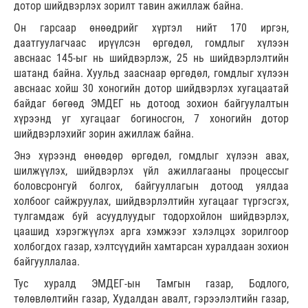
дотор шийдвэрлэх зорилт тавин ажиллаж байна.
Он гарсаар өнөөдрийг хүртэл нийт 170 иргэн,
даатгуулагчаас ирүүлсэн өргөдөл, гомдлыг хүлээн
авснаас 145-ыг нь шийдвэрлэж, 25 нь шийдвэрлэлтийн
шатанд байна. Хуульд зааснаар өргөдөл, гомдлыг хүлээн
авснаас хойш 30 хоногийн дотор шийдвэрлэх хугацаатай
байдаг бөгөөд ЭМДЕГ нь дотоод зохион байгуулалтын
хүрээнд уг хугацааг богиносгон, 7 хоногийн дотор
шийдвэрлэхийг зорин ажиллаж байна.
Энэ хүрээнд өнөөдөр өргөдөл, гомдлыг хүлээн авах,
шилжүүлэх, шийдвэрлэх үйл ажиллагааны процессыг
боловсронгуй болгох, байгууллагын дотоод уялдаа
холбоог сайжруулах, шийдвэрлэлтийн хугацааг түргэсгэх,
тулгамдаж буй асуудлуудыг тодорхойлон шийдвэрлэх,
цаашид хэрэгжүүлэх арга хэмжээг хэлэлцэх зорилгоор
холбогдох газар, хэлтсүүдийн хамтарсан хуралдаан зохион
байгууллалаа.
Тус хуралд ЭМДЕГ-ын Тамгын газар, Бодлого,
төлөвлөлтийн газар, Худалдан авалт, гэрээлэлтийн газар,