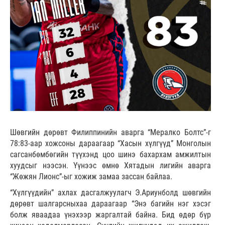
Шөвгийн дөрөвт Филиппинийн аварга “Мералко Болтс”-г
78:83-аар хожсоны дараагаар “Хасын хүлгүүд” Монголын
сагсанбөмбөгийн түүхэнд цоо шинэ бахархам амжилтын
хуудсыг нээсэн. Үүнээс өмнө Хятадын лигийн аварга
“Жөжян Лионс”-ыг хожиж замаа зассан байлаа.
“Хүлгүүдийн” ахлах дасгалжуулагч Э.Ариунболд шөвгийн
дөрөвт шалгарсныхаа дараагаар “Энэ багийн нэг хэсэг
болж яваадаа үнэхээр жаргалтай байна. Бид өдөр бүр