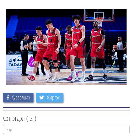
Хуваалцах
Жиргэх
Сэтгэгдэл (
2
)