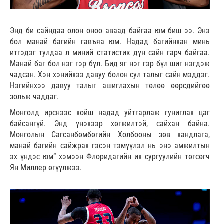
Энд би сайндаа олон оноо аваад байгаа юм биш ээ. Энэ
бол манай багийн гавъяа юм. Надад багийнхан минь
итгэдэг тулдаа л миний статистик дүн сайн гарч байгаа.
Манай баг бол нэг гэр бүл. Бид яг нэг гэр бүл шиг нэгдэж
чадсан. Хэн хэнийхээ давуу болон сул талыг сайн мэддэг.
Нэгийнхээ давуу талыг ашиглахын төлөө өөрсдийгөө
зольж чаддаг.
Монголд ирснээс хойш надад уйтгарлаж гуниглах цаг
байсангүй. Энд үнэхээр хөгжилтэй, сайхан байна.
Монголын Сагсанбөмбөгийн Холбооны зөв хандлага,
манай багийн сайжрах гэсэн тэмүүлэл нь энэ амжилтын
эх үндэс юм” хэмээн Флоридагийн их сургуулийн төгсөгч
Ян Миллер өгүүлжээ.