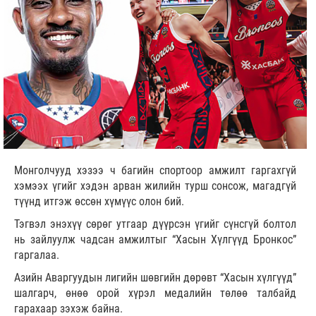
Монголчууд хэзээ ч багийн спортоор амжилт гаргахгүй
хэмээх үгийг хэдэн арван жилийн турш сонсож, магадгүй
түүнд итгэж өссөн хүмүүс олон бий.
Тэгвэл энэхүү сөрөг утгаар дүүрсэн үгийг сүнсгүй болтол
нь зайлуулж чадсан амжилтыг “Хасын Хүлгүүд Бронкос”
гаргалаа.
Азийн Аваргуудын лигийн шөвгийн дөрөвт “Хасын хүлгүүд”
шалгарч, өнөө орой хүрэл медалийн төлөө талбайд
гарахаар зэхэж байна.