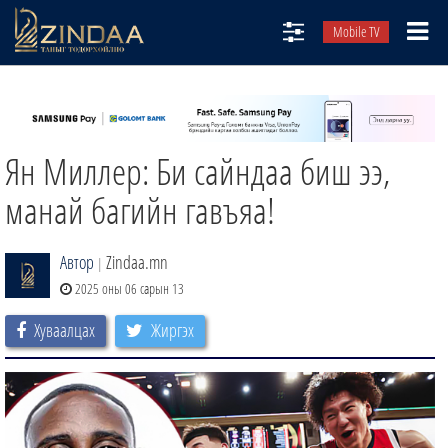
Mobile TV
НИЙТЛЭЛЧИД
ТВ8
Ян Миллер: Би сайндаа биш ээ,
ӨГЛӨӨНИЙ СОНИН
АУДИО ЗОХИОЛ
манай багийн гавъяа!
ЗИНДАА СЭТГҮҮЛ
Автор
Zindaa.mn
|
2025 оны 06 сарын 13
Хуваалцах
Жиргэх