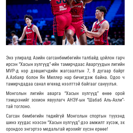
Энэ улиралд Азийн сагсанбөмбөгийн талбайд цойлон гарч
ирсэн “Хасын хүлгүүд”-ийн тамирчдаас Аваргуудын лигийн
MVP-д нэр дэвшигчдийн жагсаалтын 7, 8 дугаар байрт
А.Азбаяр болон Ян Миллер нар бичигдэж байна. Одоо ч
тамирчдадаа санал өгөхөд нээлттэй байгааг сануулъя.
Монголын лигийн аварга “Хасын хүлгүүд” өнөө орой
тэмцээнийг зохион явуулагч АНЭУ-ын “Шабаб Аль-Ахли”-
тай тоглоно.
Сагсан бөмбөгийн төдийгүй Монголын спортын түүхэнд
шинэ хуудас нээсэн “Хасын хүлгүүд”-дээ амжилт хүсэж, эх
орондоо энгэртээ медальтай ирэхийг хүсэн ерөөе!