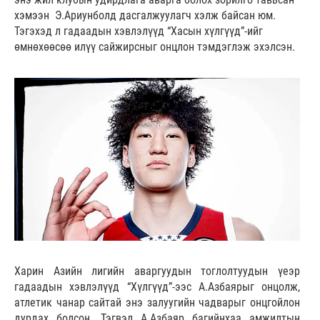
хэмээн Э.Ариунболд дасгалжуулагч хэлж байсан юм.
Тэгэхэд л гадаадын хэвлэлүүд “Хасын хүлгүүд”-ийг
өмнөхөөсөө илүү сайжирсныг онцлон тэмдэглэж эхэлсэн.
Харин Азийн лигийн аваргуудын тоглолтуудын үеэр
гадаадын хэвлэлүүд “Хүлгүүд”-ээс А.Азбаярыг онцолж,
атлетик чанар сайтай энэ залуугийн чадварыг онцгойлон
дурдах болсон. Тэгвэл А.Азбаяр багийнхаа амжилтын