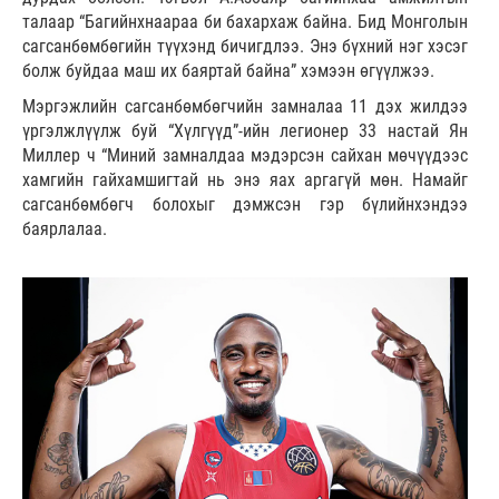
талаар “Багийнхнаараа би бахархаж байна. Бид Монголын
сагсанбөмбөгийн түүхэнд бичигдлээ. Энэ бүхний нэг хэсэг
болж буйдаа маш их баяртай байна” хэмээн өгүүлжээ.
Мэргэжлийн сагсанбөмбөгчийн замналаа 11 дэх жилдээ
үргэлжлүүлж буй “Хүлгүүд”-ийн легионер 33 настай Ян
Миллер ч “Миний замналдаа мэдэрсэн сайхан мөчүүдээс
хамгийн гайхамшигтай нь энэ яах аргагүй мөн. Намайг
сагсанбөмбөгч болохыг дэмжсэн гэр бүлийнхэндээ
баярлалаа.