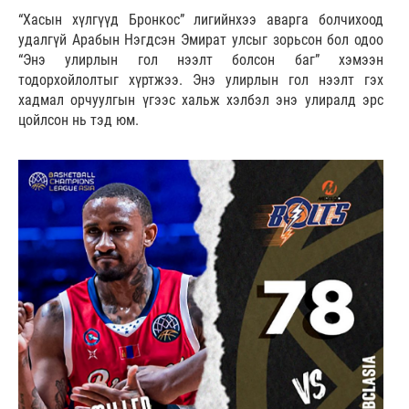
“Хасын хүлгүүд Бронкос” лигийнхээ аварга болчихоод
удалгүй Арабын Нэгдсэн Эмират улсыг зорьсон бол одоо
“Энэ улирлын гол нээлт болсон баг” хэмээн
тодорхойлолтыг хүртжээ. Энэ улирлын гол нээлт гэх
хадмал орчуулгын үгээс хальж хэлбэл энэ улиралд эрс
цойлсон нь тэд юм.