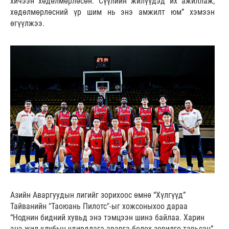
хичээн хөдөлмөрлөсөн. Сүүлийн жилүүдэд их ажиллаж,
хөдөлмөрлөсний үр шим нь энэ амжилт юм” хэмээн
өгүүлжээ.
Азийн Аваргуудын лигийг зорихоос өмнө “Хүлгүүд”
Тайванийн "Таоюань Пилотс"-ыг хожсоныхоо дараа
“Ноднин бидний хувьд энэ тэмцээн шинэ байлаа. Харин
энэ жил клубын удирдлага аварга болох зорилго тавьсан”