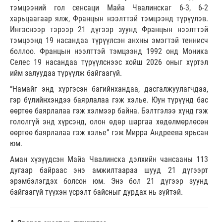
тэмцээний гол сенсаци Майа Чвалинскаг 6-3, 6-2
харьцаагаар ялж, Францын нээлттэй тэмцээнд түрүүлэв.
Ингэснээр тэрээр 21 дүгээр зуунд Францын нээлттэй
тэмцээнд 19 насандаа түрүүлсэн анхны эмэгтэй теннисч
боллоо. Францын нээлттэй тэмцээнд 1992 онд Моника
Селес 19 насандаа түрүүлснээс хойш 2026 оныг хүртэл
ийм залуудаа түрүүлж байгаагүй.
“Намайг энд хүргэсэн багийнхандаа, дасгалжуулагчдаа,
гэр бүлийнхэндээ баярлалаа гэж хэлье. Юун түрүүнд бас
өөртөө баярлалаа гэж хэлмээр байна. Бэлтгэлээ хүнд гэж
гололгүй энд хүрсэнд, олон өдөр шаргаа хөдөлмөрлөсөн
өөртөө баярлалаа гэж хэлье” гэж Мирра Андреева ярьсан
юм.
Аман хүзүүдсэн Майа Чвалинска дэлхийн чансааны 113
дугаар байраас энэ амжилтаараа шууд 21 дүгээрт
эрэмбэлэгдэх болсон юм. Энэ бол 21 дүгээр зуунд
байгаагүй түүхэн үсрэлт байсныг дурдах нь зүйтэй.