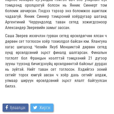
тэмцээнд оролцохгүй болсон нь Янник Синнерт том
боломж авчирсан. Гэхдээ тэрээр энэ боломжоо ашиглаж
чадаагүй. Янник Синнер тэмцээний хоёрдугаар шатанд
Аргентиний Черрундолод таван сетед хожигдсоноор
Александер Зверевийн замыг зассан.
Саша Зверев ихэвчлэн гурван сетед өрсөлдөгчөө ялсан ч
дөрвөн сет тоглосон хоёр тохиолдол байсан юм. Ялангуяа
хагас шигшээд Чехийн Якуб Меншиктэй дөрвөн сетед
хүнд өрсөлдсөний эцэст финалд шалгарсан. Финалын
тоглолт бол Францын нээлттэй тэмцээний 21 дүгээр
зууны түүхэнд бичигдэхүйц өрсөлдөөнтэй байсныг дурдах
нь зүйтэй. Нийт таван сет тоглосон. Хэдийгээ эхний
сетийг торох юмгүй авсан ч хоёр дахь сетийг алдаж,
улмаар ширүүн өрсөлдсөний эцэст ялалт байгуулсан
билээ.
Хуваалцах
Жиргэх