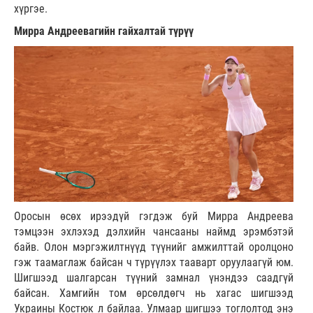
хүргэе.
Мирра Андреевагийн гайхалтай түрүү
Оросын өсөх ирээдүй гэгдэж буй Мирра Андреева
тэмцээн эхлэхэд дэлхийн чансааны наймд эрэмбэтэй
байв. Олон мэргэжилтнүүд түүнийг амжилттай оролцоно
гэж таамаглаж байсан ч түрүүлэх тааварт оруулаагүй юм.
Шигшээд шалгарсан түүний замнал үнэндээ саадгүй
байсан. Хамгийн том өрсөлдөгч нь хагас шигшээд
Украины Костюк л байлаа. Улмаар шигшээ тоглолтод энэ