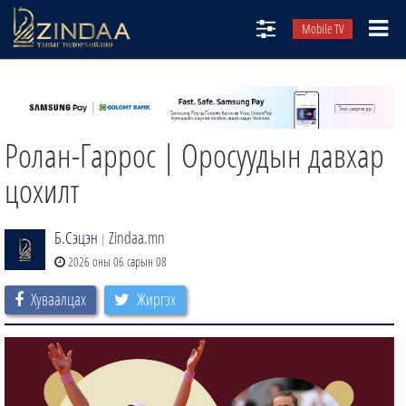
Mobile TV
НИЙТЛЭЛЧИД
ТВ8
Ролан-Гаррос | Оросуудын давхар
ӨГЛӨӨНИЙ СОНИН
АУДИО ЗОХИОЛ
цохилт
ЗИНДАА СЭТГҮҮЛ
Б.Сэцэн
Zindaa.mn
|
2026 оны 06 сарын 08
Хуваалцах
Жиргэх