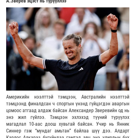
А.Зверев эцэст нь түрүүллээ
Америкийн нээлттэй тэмцээн, Австралийн нээлттэй
тэмцээнд финалдсан ч спортын үнэнд гүйцэгдэн аваргын
цомоос атгаад алдаж байсан Александер Зверевийн од нь
энэ жил гүйлээ. Тэмцээн эхлэхэд түүний түрүүлэх
магадлал 10-аас доош хувьтай байсан. Учир нь Янник
Синнер гэж “мундаг амьтан” байлаа шүү дээ. Алдарт
Карлос Алкараз бугуйндаа гэмтэл авч энэ улирлын бүх