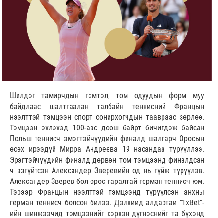
Шилдэг тамирчдын гэмтэл, том одуудын форм муу
байдлаас шалтгаалан талбайн теннисний Францын
нээлттэй тэмцээн спорт сонирхогчдын таавраас зөрлөө.
Тэмцээн эхлэхэд 100-аас доош байрт бичигдэж байсан
Польш теннисч эмэгтэйчүүдийн финалд шалгарч Оросын
өсөх ирээдүй Мирра Андреева 19 насандаа түрүүллээ.
Эрэгтэйчүүдийн финалд дөрвөн том тэмцээнд финалдсан
ч азгүйтсэн Александер Зверевийн од нь гүйж түрүүлэв.
Александер Зверев бол орос гаралтай герман теннисч юм.
Тэрээр Францын нээлттэй тэмцээнд түрүүлсэн анхны
герман теннисч болсон билээ. Дэлхийд алдартай "1xBet"-
ийн шинжээчид тэмцээнийг хэрхэн дүгнэснийг та бүхэнд