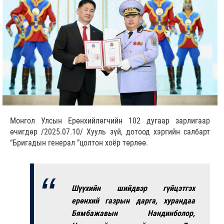
Монгол Улсын Ерөнхийлөгчийн 102 дугаар зарлигаар
өчигдөр /2025.07.10/ Хууль зүй, дотоод хэргийн салбарт
“Бригадын генерал ”цолтон хоёр төрлөө.
Шүүхийн шийдвэр гүйцэтгэх
ерөнхий газрын дарга, хурандаа
Бямбажавын Нандинболор,