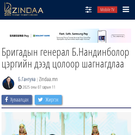
Mobile TV
НИЙТЛЭЛЧИД
ТВ8
Бригадын генерал Б.Нандинболор
ӨГЛӨӨНИЙ СОНИН
АУДИО ЗОХИОЛ
цэргийн дээд цолоор шагнагдлаа
ЗИНДАА СЭТГҮҮЛ
Б.Гантуяа
Zindaa.mn
|
2025 оны 07 сарын 11
Хуваалцах
Жиргэх