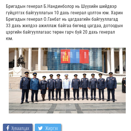
Бригадын генерал Б.Нандинболор нь Шүүхийн шийдвэр
гүйцэтгэх байгууллагын 10 дахь генерал цолтон юм. Харин
Бригадын генерал О.Ганбат нь цагдаагийн байгууллагад
33 дахь жилдээ ажиллаж байгаа бөгөөд цагдаа, дотоодын
цэргийн байгууллагаас төрөн гарч буй 20 дахь генерал
юм.
Хуваалцах
Жиргэх