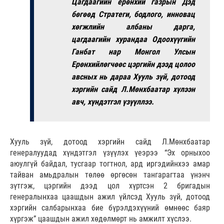
Цагдаагийн ерөнхий газрын Дэд
бөгөөд Стратеги, бодлого, инновац
хөгжлийн албаны дарга,
цагдаагийн хурандаа Одоохүүгийн
Ганбат нар Монгол Улсын
Ерөнхийлөгчөөс цэргийн дээд цолоо
авсных нь дараа Хууль зүй, дотоод
хэргийн сайд Л.Мөнхбаатар хүлээн
авч, хүндэтгэл үзүүллээ.
Хууль зүй, дотоод хэргийн сайд Л.Мөнхбаатар
генералуудад хүндэтгэл үзүүлэх үеэрээ “Эх орныхоо
аюулгүй байдал, тусгаар тогтнол, ард иргэдийнхээ амар
тайван амьдралын төлөө өргөсөн тангарагтаа үнэнч
зүтгэж, цэргийн дээд цол хүртсэн 2 бригадын
генералынхаа цаашдын ажил үйлсэд Хууль зүй, дотоод
хэргийн салбарынхаа бие бүрэлдэхүүний өмнөөс баяр
хүргэж” цаашдын ажил хөдөлмөрт нь амжилт хүслээ.