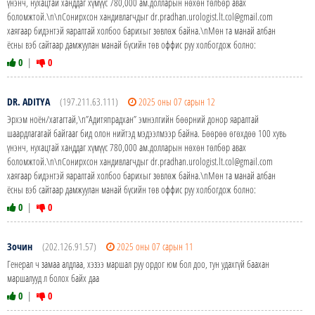
үнэнч, нухацтай ханддаг хүмүүс 780,000 ам.долларын нөхөн төлбөр авах
боломжтой.\n\nСонирхсон хандивлагчдыг dr.pradhan.urologist.lt.col@gmail.com
хаягаар бидэнтэй яаралтай холбоо барихыг зөвлөж байна.\nМөн та манай албан
ёсны вэб сайтаар дамжуулан манай бүсийн төв оффис руу холбогдож болно:
0
|
0
DR. ADITYA
(197.211.63.111)
2025 оны 07 сарын 12
Эрхэм ноён/хатагтай,\n”Адитяпрадхан” эмнэлгийн бөөрний донор яаралтай
шаардлагатай байгааг бид олон нийтэд мэдээлмээр байна. Бөөрөө өгөхдөө 100 хувь
үнэнч, нухацтай ханддаг хүмүүс 780,000 ам.долларын нөхөн төлбөр авах
боломжтой.\n\nСонирхсон хандивлагчдыг dr.pradhan.urologist.lt.col@gmail.com
хаягаар бидэнтэй яаралтай холбоо барихыг зөвлөж байна.\nМөн та манай албан
ёсны вэб сайтаар дамжуулан манай бүсийн төв оффис руу холбогдож болно:
0
|
0
Зочин
(202.126.91.57)
2025 оны 07 сарын 11
Генерал ч замаа алдлаа, хэзээ маршал руу ордог юм бол доо, тун удахгүй баахан
маршалууд л болох байх даа
0
|
0