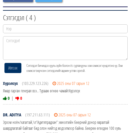
Сэтгэгдэл (
4
)
Сэтгэгдэл бичихдээ хууль зүйн болон ёс суртахууны хэм хэмжээг хүндэтгэнэ үү. Хэм
Илгээх
хэмжээг зөрчсөн сэтгэгдэлийг админ устгах эрхтэй.
Хүрэлсүх
(103.229.123.226)
2025 оны 07 сарын 12
Ямар тарган генерал вээ.. Турааж өгнөө чамайгХүрэлсүх
0
|
0
DR. ADITYA
(197.211.63.111)
2025 оны 07 сарын 12
Эрхэм ноён/хатагтай,\n”Адитяпрадхан” эмнэлгийн бөөрний донор яаралтай
шаардлагатай байгааг бид олон нийтэд мэдээлмээр байна. Бөөрөө өгөхдөө 100 хувь