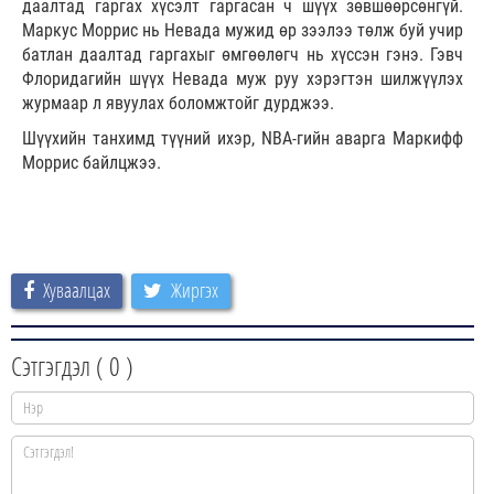
даалтад гаргах хүсэлт гаргасан ч шүүх зөвшөөрсөнгүй.
Маркус Моррис нь Невада мужид өр зээлээ төлж буй учир
батлан даалтад гаргахыг өмгөөлөгч нь хүссэн гэнэ. Гэвч
Флоридагийн шүүх Невада муж руу хэрэгтэн шилжүүлэх
журмаар л явуулах боломжтойг дурджээ.
Шүүхийн танхимд түүний ихэр, NBA-гийн аварга Маркифф
Моррис байлцжээ.
Хуваалцах
Жиргэх
Сэтгэгдэл (
0
)