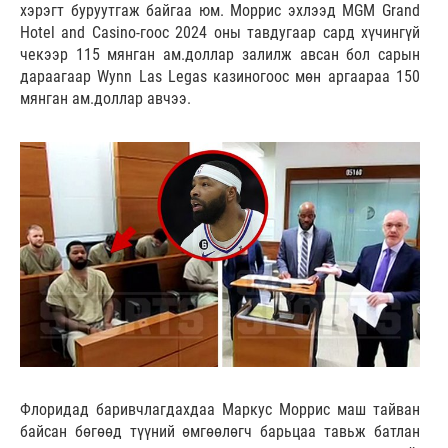
хэрэгт буруутгаж байгаа юм. Моррис эхлээд MGM Grand
Hotel and Casino-гоос 2024 оны тавдугаар сард хүчингүй
чекээр 115 мянган ам.доллар залилж авсан бол сарын
дараагаар Wynn Las Legas казиногоос мөн аргаараа 150
мянган ам.доллар авчээ.
Флоридад баривчлагдахдаа Маркус Моррис маш тайван
байсан бөгөөд түүний өмгөөлөгч барьцаа тавьж батлан