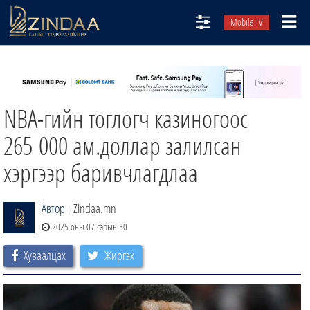
Mobile TV
НИЙТЛЭЛЧИД
ТВ8
NBA-гийн тоглогч казиногоос
ӨГЛӨӨНИЙ СОНИН
АУДИО ЗОХИОЛ
265 000 ам.доллар залилсан
ЗИНДАА СЭТГҮҮЛ
хэргээр баривчлагдлаа
Автор
Zindaa.mn
|
2025 оны 07 сарын 30
Хуваалцах
Жиргэх