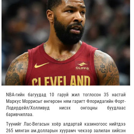
NBA-гийн багуудад 10 гаруй жил тоглосон 35 настай
Маркус Моррисыг өнгөрсөн ням гаригт Флоридагийн Форт-
Лодердейл/Холливуд нисэх онгоцны буудлаас
баривчиллаа.
Түүнийг Лас-Вегасын хоёр алдартай казиногоос нийтдээ
265 мянган ам.долларын хуурамч чекээр залилан хийсэн