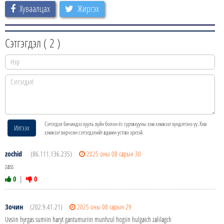
Хуваалцах
Жиргэх
Сэтгэгдэл (
2
)
Сэтгэгдэл бичихдээ хууль зүйн болон ёс суртахууны хэм хэмжээг хүндэтгэнэ үү. Хэм
Илгээх
хэмжээг зөрчсөн сэтгэгдэлийг админ устгах эрхтэй.
zochid
(86.111.136.235)
2025 оны 08 сарын 30
zass
0
|
0
Зочин
(202.9.41.21)
2025 оны 08 сарын 29
Uvsiin hyrgas sumiin haryt gantumuriin munhzul hogiin hulgaich zalilagch