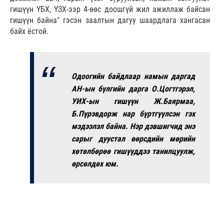
гишүүн ҮБХ, ҮЗХ-ээр 4-өөс доошгүй жил ажиллаж байсан
гишүүн байна" гэсэн заалтын дагуу шаардлага хангасан
байх ёстой.
Одоогийн байдлаар намын даргад
АН-ын бүлгийн дарга О.Цогтгэрэл,
УИХ-ын гишүүн Ж.Баярмаа,
Б.Пүрэвдорж нар бүртгүүлсэн гэх
мэдээлэл байна. Нэр дэвшигчид энэ
сарыг дуустал өөрсдийн мөрийн
хөтөлбөрөө гишүүддээ танилцуулж,
өрсөлдөх юм.