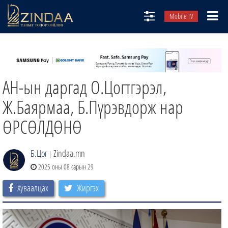
Mobile TV
НИЙТЛЭЛЧИД
ТВ8
АН-ын даргад О.Цогтгэрэл,
ӨГЛӨӨНИЙ СОНИН
АУДИО ЗОХИОЛ
Ж.Баярмаа, Б.Пүрэвдорж нар
ЗИНДАА СЭТГҮҮЛ
ӨРСӨЛДӨНӨ
Б.Цог
Zindaa.mn
|
2025 оны 08 сарын 29
Хуваалцах
Жиргэх