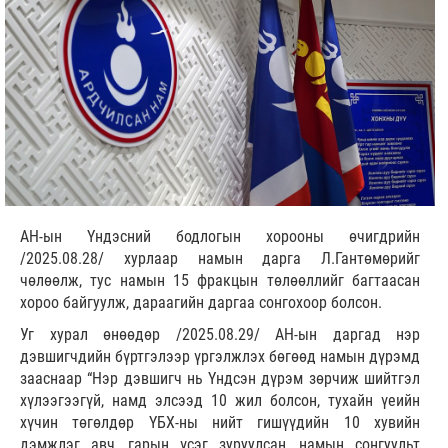
АН-ын Үндэсний бодлогын хорооны өчигдрийн
/2025.08.28/ хурлаар намын дарга Л.Гантөмөрийг
чөлөөлж, тус намын 15 фракцын төлөөллийг багтаасан
хороо байгуулж, дараагийн даргаа сонгохоор болсон.
Уг хурал өнөөдөр /2025.08.29/ АН-ын даргад нэр
дэвшигчдийн бүртгэлээр үргэлжлэх бөгөөд намын дүрэмд
зааснаар “Нэр дэвшигч нь Үндсэн дүрэм зөрчиж шийтгэл
хүлээгээгүй, намд элсээд 10 жил болсон, тухайн үеийн
хүчин төгөлдөр ҮБХ-ны нийт гишүүдийн 10 хувийн
дэмжлэг авч, гарын үсэг зуруулсан, намын сонгуульт