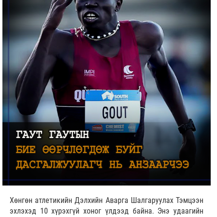
Хөнгөн атлетикийн Дэлхийн Аварга Шалгаруулах Тэмцээн
эхлэхэд 10 хүрэхгүй хоног үлдээд байна. Энэ удаагийн