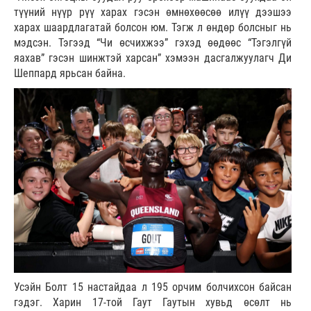
түүний нүүр рүү харах гэсэн өмнөхөөсөө илүү дээшээ
харах шаардлагатай болсон юм. Тэгж л өндөр болсныг нь
мэдсэн. Тэгээд “Чи өсчихжээ” гэхэд өөдөөс “Тэгэлгүй
яахав” гэсэн шинжтэй харсан” хэмээн дасгалжуулагч Ди
Шеппард ярьсан байна.
Усэйн Болт 15 настайдаа л 195 орчим болчихсон байсан
гэдэг. Харин 17-той Гаут Гаутын хувьд өсөлт нь