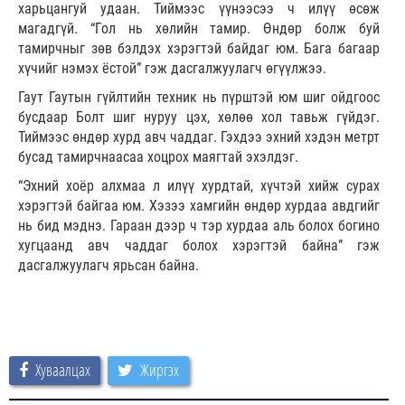
харьцангуй удаан. Тиймээс үүнээсээ ч илүү өсөж
магадгүй. “Гол нь хөлийн тамир. Өндөр болж буй
тамирчныг зөв бэлдэх хэрэгтэй байдаг юм. Бага багаар
хүчийг нэмэх ёстой” гэж дасгалжуулагч өгүүлжээ.
Гаут Гаутын гүйлтийн техник нь пүрштэй юм шиг ойдгоос
бусдаар Болт шиг нуруу цэх, хөлөө хол тавьж гүйдэг.
Тиймээс өндөр хурд авч чаддаг. Гэхдээ эхний хэдэн метрт
бусад тамирчнаасаа хоцрох маягтай эхэлдэг.
“Эхний хоёр алхмаа л илүү хурдтай, хүчтэй хийж сурах
хэрэгтэй байгаа юм. Хэзээ хамгийн өндөр хурдаа авдгийг
нь бид мэднэ. Гараан дээр ч тэр хурдаа аль болох богино
хугцаанд авч чаддаг болох хэрэгтэй байна” гэж
дасгалжуулагч ярьсан байна.
Хуваалцах
Жиргэх