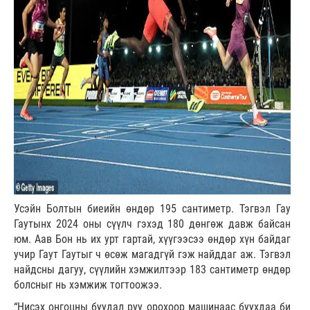
Усэйн Болтын биеийн өндөр 195 сантиметр. Тэгвэл Гау
Гаутынх 2024 оны сүүлч гэхэд 180 дөнгөж давж байсан
юм. Аав Бон нь их урт гартай, хүүгээсээ өндөр хүн байдаг
учир Гаут Гаутыг ч өсөж магадгүй гэж найддаг аж. Тэгвэл
найдсны дагуу, сүүлийн хэмжилтээр 183 сантиметр өндөр
болсныг нь хэмжиж тогтоожээ.
“Нисэх онгоцны буудал руу орохоор машинаас буухдаа би