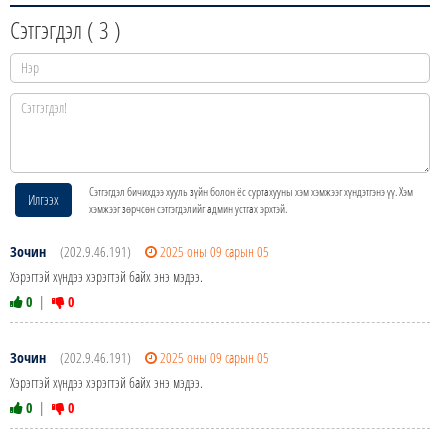
Сэтгэгдэл (
3
)
Сэтгэгдэл бичихдээ хууль зүйн болон ёс суртахууны хэм хэмжээг хүндэтгэнэ үү. Хэм
Илгээх
хэмжээг зөрчсөн сэтгэгдэлийг админ устгах эрхтэй.
Зочин
(202.9.46.191)
2025 оны 09 сарын 05
Хэрэгтэй хүндээ хэрэгтэй байх энэ мэдээ.
0
|
0
Зочин
(202.9.46.191)
2025 оны 09 сарын 05
Хэрэгтэй хүндээ хэрэгтэй байх энэ мэдээ.
0
|
0