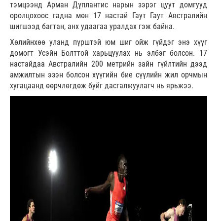
тэмцээнд Арман Дүплантис нарын зэрэг цуут домгууд
оролцохоос гадна мөн 17 настай Гаут Гаут Австралийн
шигшээд багтан, анх удаагаа уралдах гэж байна.
Хөлийнхөө уланд пүрштэй юм шиг ойж гүйдэг энэ хүүг
домогт Усэйн Болттой харьцуулах нь элбэг болсон. 17
настайдаа Австралийн 200 метрийн зайн гүйлтийн дээд
амжилтын эзэн болсон хүүгийн бие сүүлийн жил орчмын
хугацаанд өөрчлөгдөж буйг дасгалжуулагч нь ярьжээ.