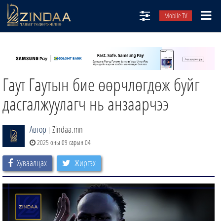
Mobile TV
НИЙТЛЭЛЧИД
ТВ8
Гаут Гаутын бие өөрчлөгдөж буйг
ӨГЛӨӨНИЙ СОНИН
АУДИО ЗОХИОЛ
дасгалжуулагч нь анзаарчээ
ЗИНДАА СЭТГҮҮЛ
Автор
Zindaa.mn
|
2025 оны 09 сарын 04
Хуваалцах
Жиргэх