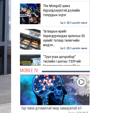
The MongolZ шинэ
бүрэлдэхүүнтэй дэлхийн
топуудын эсрэг
0 |
5 цагийн өмнө
Татварын өрийг
барагдуулахдаа орлогын 30
хувийг татвар төлөгчийн
мэдэл…
0 |
5 цагийн өмнө
“Туул усан цогцолбор”
төслийн I шатны ТЭЗҮ-ийг
боловсруулах ажил 90 ху…
MOBILE TV
0 |
6 цагийн өмнө
Нийслэлийн иргэдийн
Төлөөлөгчдийн Хурлын
Ээлжит VIII хуралдаан
эхэллээ
0 |
6 цагийн өмнө
Хар тамхи допаминтай ямар хамааралтай вэ?
ТОО | Гадаад валютын нөөц
7.9 тэрбум ам.доллар давлаа
Бусад
| 2026-08-05