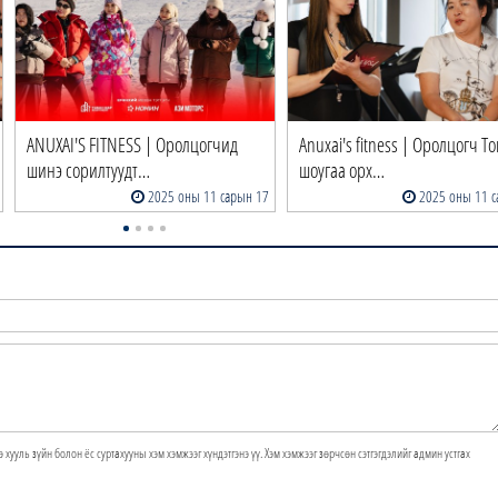
ANUXAI'S FITNESS | Оролцогчид
Anuxai's fitness | Оролцогч Т
шинэ сорилтуудт…
шоугаа орх…
2025 оны 11 сарын 17
2025 оны 11 с
э хууль зүйн болон ёс суртахууны хэм хэмжээг хүндэтгэнэ үү. Хэм хэмжээг зөрчсөн сэтгэгдэлийг админ устгах