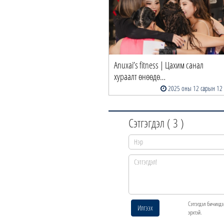
Anuxai’s fitness | Цахим санал
хураалт өнөөдө…
2025 оны 12 сарын 12
Сэтгэгдэл (
3
)
Сэтгэгдэл бичихдэ
Илгээх
эрхтэй.