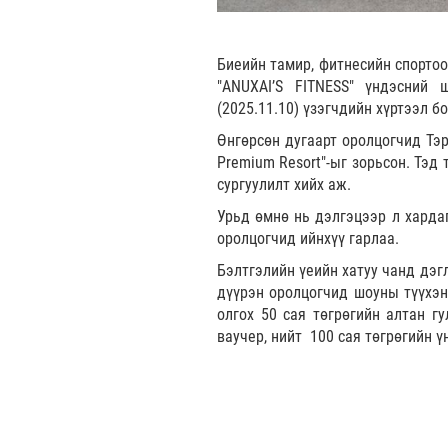
Биеийн тамир, фитнесийн спортоо
"ANUXAI’S FITNESS" үндэсний
(2025.11.10) үзэгчдийн хүртээл бо
Өнгөрсөн дугаарт оролцогчид Тэр
Premium Resort"-ыг зорьсон. Тэд
сургуулилт хийх аж.
Урьд өмнө нь дэлгэцээр л хардаг
оролцогчид ийнхүү гарлаа.
Бэлтгэлийн үеийн хатуу чанд дэг
дүүрэн оролцогчид шоуны түүхэн
олгох 50 сая төгрөгийн алтан г
ваучер, нийт 100 сая төгрөгийн 