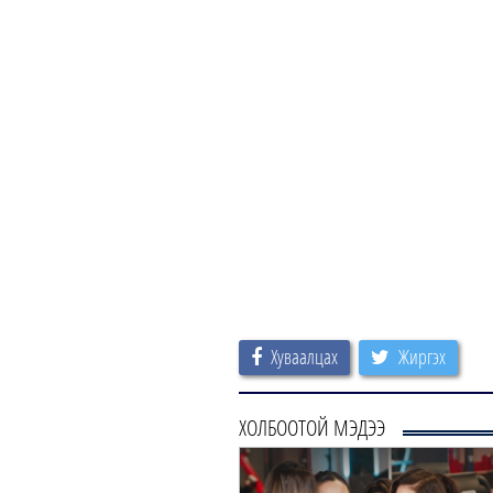
Хуваалцах
Жиргэх
ХОЛБООТОЙ МЭДЭЭ