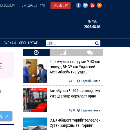
О ЗОХИОЛ
ЗИНДАА СЭТГҮҮЛ
MOBILE TV
ПҮРЭВ
2026.08.06
E
ЗУРХАЙ
ОРОН НУТАГ
Г.Тэмүүлэн тэргүүтэй УИХ-ын
гишүүд БНСУ-ын Үндэсний
Ассамблейн гишүүди…
1 |
3 цагийн өмнө
Д
Автобусны Ч:19А чиглэлд түр
хугацаагаар өөрчлөлт орно
0 |
3 цагийн өмнө
ргэх
С.Бямбацогт төрийг төлөөлөн
Сутай хайрхны тэнгэрийг