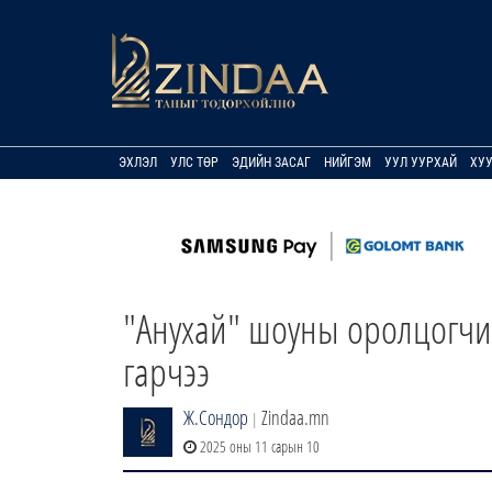
ЭХЛЭЛ
УЛС ТӨР
ЭДИЙН ЗАСАГ
НИЙГЭМ
УУЛ УУРХАЙ
ХУ
"Анухай" шоуны оролцогчид
гарчээ
Ж.Сондор
Zindaa.mn
|
2025 оны 11 сарын 10