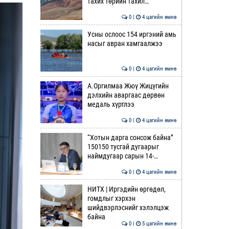
тахих төрийн тахил…
0 |
4 цагийн өмнө
Усны ослоос 154 иргэний амь
насыг авран хамгаалжээ
0 |
4 цагийн өмнө
А.Оргилмаа Жюү Жицүгийн
дэлхийн аваргаас дөрвөн
медаль хүртлээ
0 |
4 цагийн өмнө
“Хотын дарга сонсож байна”
150150 тусгай дугаарыг
наймдугаар сарын 14-…
0 |
4 цагийн өмнө
НИТХ | Иргэдийн өргөдөл,
гомдлыг хэрхэн
шийдвэрлэснийг хэлэлцэж
байна
0 |
5 цагийн өмнө