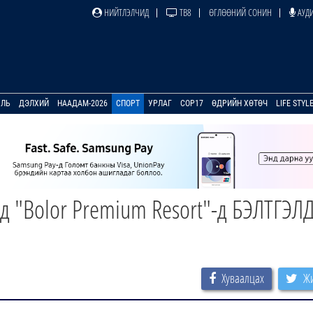
НИЙТЛЭЛЧИД
ТВ8
ӨГЛӨӨНИЙ СОНИН
АУДИ
УЛЬ
ДЭЛХИЙ
НААДАМ-2026
СПОРТ
УРЛАГ
COP17
ӨДРИЙН ХӨТӨЧ
LIFE STYL
 "Bolor Premium Resort"-д БЭЛТГЭЛ
Хуваалцах
Жи