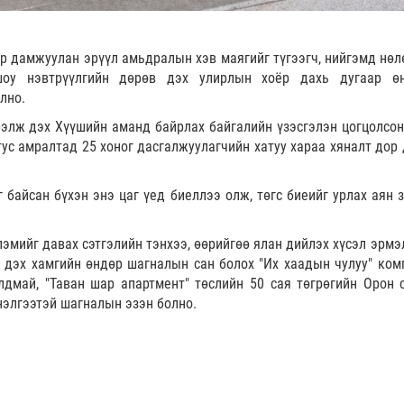
р дамжуулан эрүүл амьдралын хэв маягийг түгээгч, нийгэмд нөл
 шоу нэвтрүүлгийн дөрөв дэх улирлын хоёр дахь дугаар ө
лно.
элж дэх Хүүшийн аманд байрлах байгалийн үзэсгэлэн цогцолсон 
 тус амралтад 25 хоног дасгалжуулагчийн хатуу хараа хяналт дор
 байсан бүхэн энэ цаг үед биеллээ олж, төгс биеийг урлах аян 
лэмийг давах сэтгэлийн тэнхээ, өөрийгөө ялан дийлэх хүсэл эрмэ
 дэх хамгийн өндөр шагналын сан болох "Их хаадын чулуу" ком
улдмай, "Таван шар апартмент" төслийн 50 сая төгрөгийн Орон 
үнэлгээтэй шагналын эзэн болно.